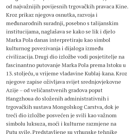
od najvažnijih povijesnih trgovačkih pravaca Kine.
Kroz prikaz njegova osnutka, razvoja i
međunarodnih suradnji, posebno s talijanskim
institucijama, naglašava se kako se lik i djelo
Marka Pola danas interpretiraju kao simbol
kulturnog povezivanja i dijaloga između
civilizacija. Drugi dio izložbe vodi posjetitelje na
fascinantno putovanje Marka Pola prema Istoku u
13. stoljeću, u vrijeme vladavine Kublaj-kana. Kroz
njegove zapise oživljava svijet srednjovjekovne
Azije – od veličanstvenih gradova poput
Hangzhoua do složenih administrativnih i
trgovačkih sustava Mongolskog Carstva, dok je
treći dio izložbe posvećen je svili kao važnom
simbolu luksuza, moći i kulturne razmjene na
Putu svile. Predstavljene su vrhunske tehnike