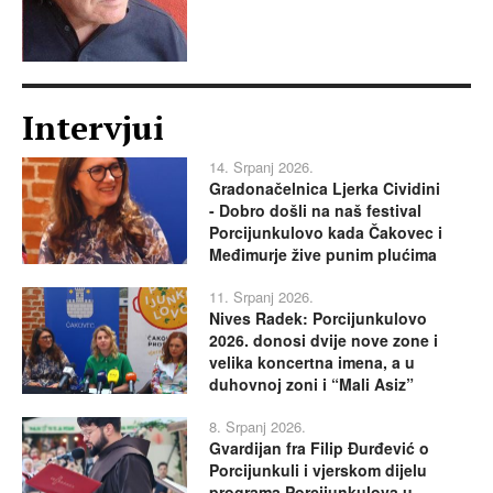
Intervjui
14. Srpanj 2026.
Gradonačelnica Ljerka Cividini
- Dobro došli na naš festival
Porcijunkulovo kada Čakovec i
Međimurje žive punim plućima
11. Srpanj 2026.
Nives Radek: Porcijunkulovo
2026. donosi dvije nove zone i
velika koncertna imena, a u
duhovnoj zoni i “Mali Asiz”
8. Srpanj 2026.
Gvardijan fra Filip Đurđević o
Porcijunkuli i vjerskom dijelu
programa Porcijunkulova u