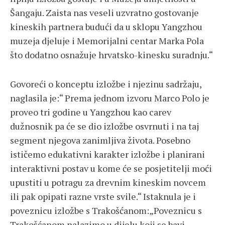
Šangaju. Zaista nas veseli uzvratno gostovanje
kineskih partnera budući da u sklopu Yangzhou
muzeja djeluje i Memorijalni centar Marka Pola
što dodatno osnažuje hrvatsko-kinesku suradnju.“
Govoreći o konceptu izložbe i njezinu sadržaju,
naglasila je:“ Prema jednom izvoru Marco Polo je
proveo tri godine u Yangzhou kao carev
dužnosnik pa će se dio izložbe osvrnuti i na taj
segment njegova zanimljiva života. Posebno
ističemo edukativni karakter izložbe i planirani
interaktivni postav u kome će se posjetitelji moći
upustiti u potragu za drevnim kineskim novcem
ili pak opipati razne vrste svile.“ Istaknula je i
poveznicu izložbe s Trakošćanom:„Poveznicu s
Trakošćanom nalazimo u dijelu koji se bavi