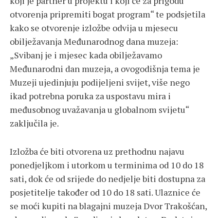
koji je partner u projektu i koji će za prigodu
otvorenja pripremiti bogat program“ te podsjetila
kako se otvorenje izložbe odvija u mjesecu
obilježavanja Međunarodnog dana muzeja:
„Svibanj je i mjesec kada obilježavamo
Međunarodni dan muzeja, a ovogodišnja tema je
Muzeji ujedinjuju podijeljeni svijet, više nego
ikad potrebna poruka za uspostavu mira i
međusobnog uvažavanja u globalnom svijetu“
zaključila je.
Izložba će biti otvorena uz prethodnu najavu
ponedjeljkom i utorkom u terminima od 10 do 18
sati, dok će od srijede do nedjelje biti dostupna za
posjetitelje također od 10 do 18 sati. Ulaznice će
se moći kupiti na blagajni muzeja Dvor Trakošćan,