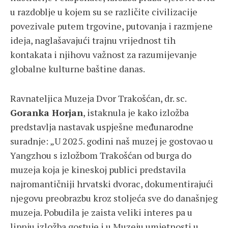
u razdoblje u kojem su se različite civilizacije
povezivale putem trgovine, putovanja i razmjene
ideja, naglašavajući trajnu vrijednost tih
kontakata i njihovu važnost za razumijevanje
globalne kulturne baštine danas.
Ravnateljica Muzeja Dvor Trakošćan, dr. sc.
Goranka Horjan
, istaknula je kako izložba
predstavlja nastavak uspješne međunarodne
suradnje: „U 2025. godini naš muzej je gostovao u
Yangzhou s izložbom Trakošćan od burga do
muzeja koja je kineskoj publici predstavila
najromantičniji hrvatski dvorac, dokumentirajući
njegovu preobrazbu kroz stoljeća sve do današnjeg
muzeja. Pobudila je zaista veliki interes pa u
lipnju izložba gostuje i u Muzeju umjetnosti u