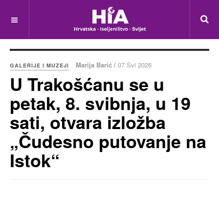
Marija Barić /
07 Svi 2026
GALERIJE I MUZEJI
U Trakošćanu se u
petak, 8. svibnja, u 19
sati, otvara izložba
„Čudesno putovanje na
Istok“