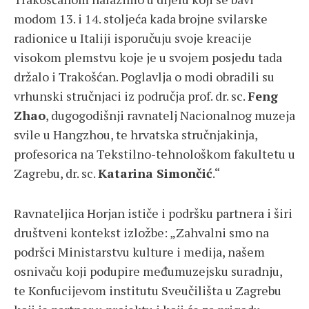
modom 13. i 14. stoljeća kada brojne svilarske
radionice u Italiji isporučuju svoje kreacije
visokom plemstvu koje je u svojem posjedu tada
držalo i Trakošćan. Poglavlja o modi obradili su
vrhunski stručnjaci iz područja prof. dr. sc.
Feng
Zhao
, dugogodišnji ravnatelj Nacionalnog muzeja
svile u Hangzhou, te hrvatska stručnjakinja,
profesorica na Tekstilno-tehnološkom fakultetu u
Zagrebu, dr. sc.
Katarina Simončić
.“
Ravnateljica Horjan ističe i podršku partnera i širi
društveni kontekst izložbe: „Zahvalni smo na
podršci Ministarstvu kulture i medija, našem
osnivaču koji podupire međumuzejsku suradnju,
te Konfucijevom institutu Sveučilišta u Zagrebu