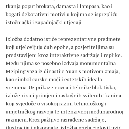
tkanja poput brokata, damasta i lampasa, kao i
bogati dekorativni motivi u kojima se isprepliću
istočnjački i zapadnjački utjecaji.
Izložba dodatno ističe reprezentativne predmete
koji utjelovljuju duh epohe, a posjetiteljima su
predstavljeni kroz interaktivne sadržaje i replike.
Među njima se posebno izdvaja monumentalna
Meiping vaza iz dinastije Yuan s motivom zmaja,
kao simbol carske moći i estetskih ideala
vremena. Uz prikaze novca i tehnike blok tiska,
izloženi su i primjerci raskošnih svilenih tkanina
koji svjedoče o visokoj razini tehnološkog i
umjetničkog razvoja te intenzivnoj međunarodnoj
razmjeni. Kroz pažljivo razrađene sadržaje,
ilustracije i eksponate, izložba pruža cjelovit uvid