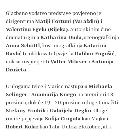
Glazbeno vodstvo predstave povjereno je
dirigentima
Matiji Fortuni (Varaždin)
i
Valentinu Egelu (Rijeka)
. Autorski tim čine
dramaturginja
Katharina Duda
, scenografkinja
Anna Schöttl
, kostimografkinja
Katarina
Ravlić
te oblikovatelj svjetla
Dalibor Fugošić
,
dok su inspicijenti
Valter Milavec
i
Antonija
Družeta
.
U ulogama Ivice i Marice nastupaju
Michaela
Selinger
i
Anamarija Knego
na premijeri 18.
prosinca, dok će 19. i 20. prosinca uloge tumačiti
Stefany Findrik
i
Gabrijela Deglin
. Uloge
roditelja pjevaju
Sofija Cingula
kao Majka i
Robert Kolar
kao Tata. U ulozi zlokobne, ali i