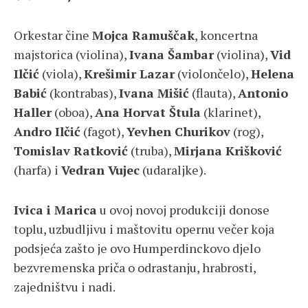
Orkestar čine
Mojca Ramuščak
, koncertna
majstorica (violina),
Ivana Šambar
(violina),
Vid
Ilčić
(viola),
Krešimir Lazar
(violončelo),
Helena
Babić
(kontrabas),
Ivana Mišić
(flauta),
Antonio
Haller
(oboa),
Ana Horvat Štula
(klarinet),
Andro Ilčić
(fagot),
Yevhen Churikov
(rog),
Tomislav Ratković
(truba),
Mirjana Krišković
(harfa) i
Vedran Vujec
(udaraljke).
Ivica i Marica
u ovoj novoj produkciji donose
toplu, uzbudljivu i maštovitu opernu večer koja
podsjeća zašto je ovo Humperdinckovo djelo
bezvremenska priča o odrastanju, hrabrosti,
zajedništvu i nadi.