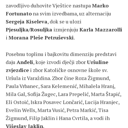
zavodljivo duhovite Vještice nastupa
Marko
Fortunato
na svim izvedbama, uz alternaciju
Sergeja Kiseleva
, dok se u ulozi
Pjesuljka/Rosuljka
izmjenjuju
Karla Mazzarolli
i
Morana Pleše Petruševski
.
Posebnu toplinu i bajkovitu dimenziju predstavi
daju
Anđeli
, koje izvodi dječji zbor
Uršuline
zvjezdice
i zbor Katoličke osnovne škole sv.
Uršula iz Varaždina. Zbor čine Roza Žigmund,
Paula Vrbanec, Sara Kelemenić, Mihalela Hranj,
Mila Gal, Sofija Žugec, Lara Prepelić, Marta Štapić,
Eli Ostoić, Iskra Posavec Lončarić, Lucija Hranjec,
Evelin Wells, Marta Vusić, Petra Markić, Tisa
Žigmund, Filip Jaklin i Hana Cvrtila, a vodi ih
Višeslav Jaklin
.