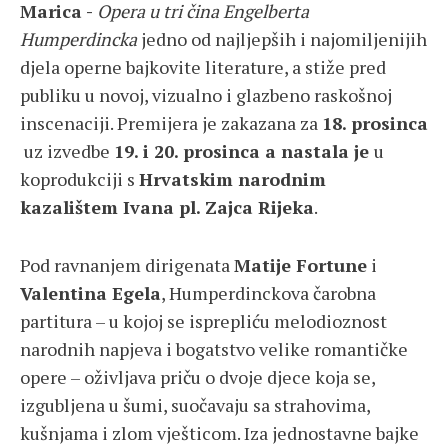
Marica -
Opera u tri čina Engelberta
Humperdincka
jedno od najljepših i najomiljenijih
djela operne bajkovite literature, a stiže pred
publiku u novoj, vizualno i glazbeno raskošnoj
inscenaciji. Premijera je zakazana za
18. prosinca
uz izvedbe
19. i 20. prosinca a nastala je
u
koprodukciji s
Hrvatskim narodnim
kazalištem Ivana pl. Zajca Rijeka
.
Pod ravnanjem dirigenata
Matije Fortune
i
Valentina Egela
, Humperdinckova čarobna
partitura – u kojoj se isprepliću melodioznost
narodnih napjeva i bogatstvo velike romantičke
opere – oživljava priču o dvoje djece koja se,
izgubljena u šumi, suočavaju sa strahovima,
kušnjama i zlom vješticom. Iza jednostavne bajke