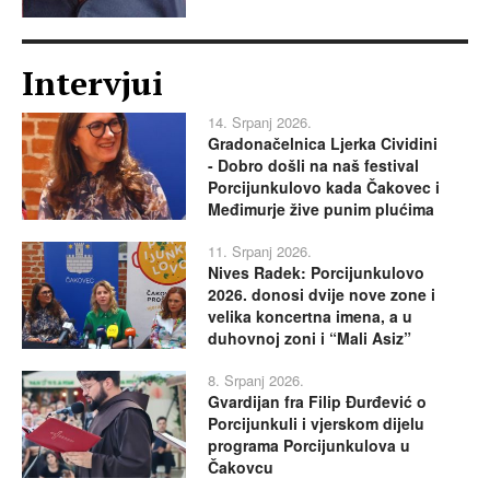
Intervjui
14. Srpanj 2026.
Gradonačelnica Ljerka Cividini
- Dobro došli na naš festival
Porcijunkulovo kada Čakovec i
Međimurje žive punim plućima
11. Srpanj 2026.
Nives Radek: Porcijunkulovo
2026. donosi dvije nove zone i
velika koncertna imena, a u
duhovnoj zoni i “Mali Asiz”
8. Srpanj 2026.
Gvardijan fra Filip Đurđević o
Porcijunkuli i vjerskom dijelu
programa Porcijunkulova u
Čakovcu