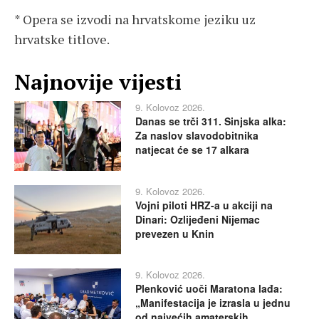
* Opera se izvodi na hrvatskome jeziku uz
hrvatske titlove.
Najnovije vijesti
9. Kolovoz 2026.
Danas se trči 311. Sinjska alka:
Za naslov slavodobitnika
natjecat će se 17 alkara
9. Kolovoz 2026.
Vojni piloti HRZ-a u akciji na
Dinari: Ozlijeđeni Nijemac
prevezen u Knin
9. Kolovoz 2026.
Plenković uoči Maratona lađa:
„Manifestacija je izrasla u jednu
od najvećih amaterskih