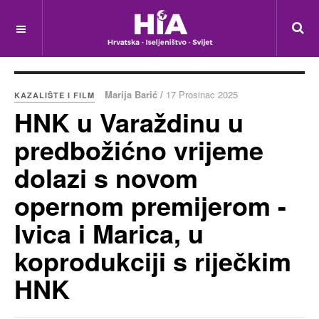
Marija Barić /
17 Prosinac 2025
KAZALIŠTE I FILM
HNK u Varaždinu u
predbožićno vrijeme
dolazi s novom
opernom premijerom -
Ivica i Marica, u
koprodukciji s riječkim
HNK