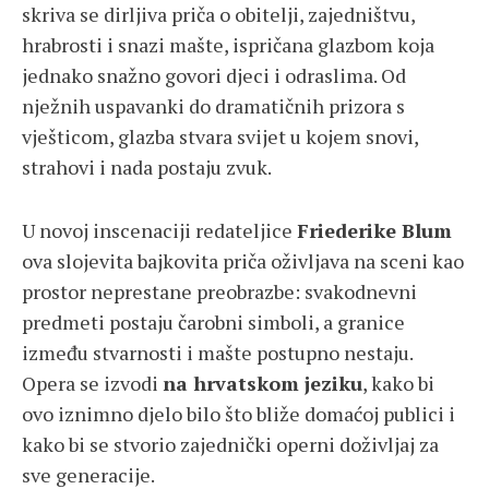
skriva se dirljiva priča o obitelji, zajedništvu,
hrabrosti i snazi mašte, ispričana glazbom koja
jednako snažno govori djeci i odraslima. Od
nježnih uspavanki do dramatičnih prizora s
vješticom, glazba stvara svijet u kojem snovi,
strahovi i nada postaju zvuk.
U novoj inscenaciji redateljice
Friederike Blum
ova slojevita bajkovita priča oživljava na sceni kao
prostor neprestane preobrazbe: svakodnevni
predmeti postaju čarobni simboli, a granice
između stvarnosti i mašte postupno nestaju.
Opera se izvodi
na hrvatskom jeziku
, kako bi
ovo iznimno djelo bilo što bliže domaćoj publici i
kako bi se stvorio zajednički operni doživljaj za
sve generacije.