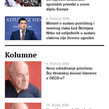
sportskih priredbi u ovom
dijelu Europe
9. Kolovoz 2026.
Ministri o sudaru putničkog i
teretnog vlaka kod Škrinjara:
Nitko od ozlijeđenih u sudaru
vlakova nije životno ugrožen
Kolumne
6. Kolovoz 2026.
Novo određivanje prioriteta:
Što Hrvatskoj donosi članstvo
u OECD-u?
15. Srpanj 2026.