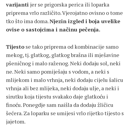
varijanti
jer se prigorska perica ili loparka
priprema vrlo različito. Vjerojatno ovisno o tome
tko što ima doma.
Njezin izgled i boja uvelike
ovise o sastojcima i načinu pečenja.
Tijesto
se tako priprema od kombinacije samo
mekog, tj. glatkog, glatkog brašna ili mješavine
pšeničnog i malo raženog. Neki dodaju sol, neki
ne. Neki samo pomiješaju s vodom, a neki s
mlijekom i malo vrhnja, neki dodaju cijelu šalicu
vrhnja ali bez mlijeka, neki dodaju ulje, a neki i
sirutku koja tijestu svakako daje glatkoću i
finoću. Ponegdje sam naišla da dodaju žličicu
šećera. Za loparku se umijesi vrlo rijetko tijesto s
jajetom.