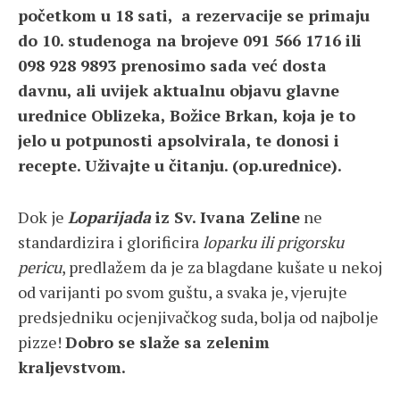
početkom u 18 sati, a rezervacije se primaju
do 10. studenoga na brojeve 091 566 1716 ili
098 928 9893 prenosimo sada već dosta
davnu, ali uvijek aktualnu objavu glavne
urednice Oblizeka, Božice Brkan, koja je to
jelo u potpunosti apsolvirala, te donosi i
recepte. Uživajte u čitanju. (op.urednice).
Dok je
Loparijada
iz Sv. Ivana Zeline
ne
standardizira i glorificira
loparku ili prigorsku
pericu
, predlažem da je za blagdane kušate u nekoj
od varijanti po svom guštu, a svaka je, vjerujte
predsjedniku ocjenjivačkog suda, bolja od najbolje
pizze!
Dobro se slaže sa zelenim
kraljevstvom.