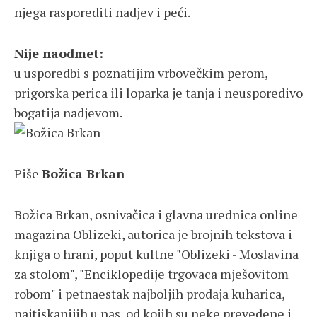
njega rasporediti nadjev i peći.
Nije naodmet:
u usporedbi s poznatijim vrbovečkim perom,
prigorska perica ili loparka je tanja i neusporedivo
bogatija nadjevom.
Piše
Božica Brkan
Božica Brkan, osnivačica i glavna urednica online
magazina Oblizeki, autorica je brojnih tekstova i
knjiga o hrani, poput kultne "Oblizeki - Moslavina
za stolom", "Enciklopedije trgovaca mješovitom
robom" i petnaestak najboljih prodaja kuharica,
najtiskanijih u nas, od kojih su neke prevedene i