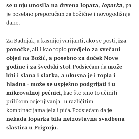
se u nju unosila na drvena lopata,
loparka
, pa
je posebno preporučam za božićne i novogodišnje
dane.
Za Badnjak, u kasnijoj varijanti, ako se posti,
iza
ponoćke
, ali i kao toplo
predjelo za svečani
objed na Božić, a posebno za doček Nove
godine i za švedski stol
. Podsjećam da
može
biti i slana i slatka, a ukusna je i topla i
hladna - može se uspješno podgrijati i u
mikrovalnoj pećnici
, kao što smo to učinili
prilikom ocjenjivanja - u različitim
kombinacijama jela i pića. Podsjećam da
je
nekada loparka bila neizostavna svadbena
slastica u Prigorju.