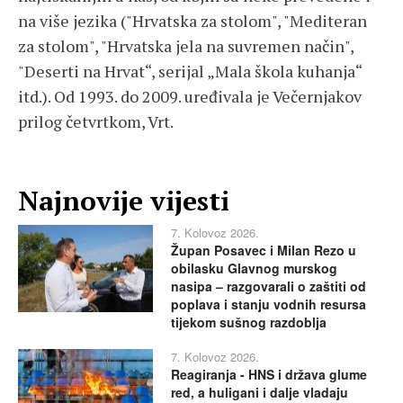
na više jezika ("Hrvatska za stolom", "Mediteran
za stolom", "Hrvatska jela na suvremen način",
"Deserti na Hrvat“, serijal „Mala škola kuhanja“
itd.). Od 1993. do 2009. uređivala je Večernjakov
prilog četvrtkom, Vrt.
Najnovije vijesti
7. Kolovoz 2026.
Župan Posavec i Milan Rezo u
obilasku Glavnog murskog
nasipa – razgovarali o zaštiti od
poplava i stanju vodnih resursa
tijekom sušnog razdoblja
7. Kolovoz 2026.
Reagiranja - HNS i država glume
red, a huligani i dalje vladaju