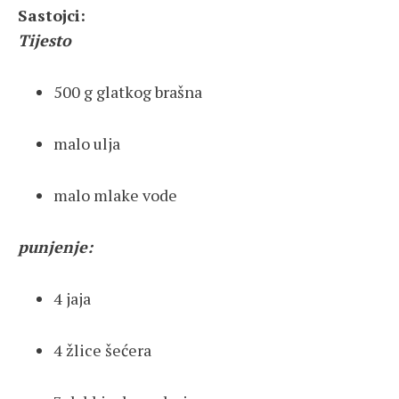
Sastojci:
Tijesto
500 g glatkog brašna
malo ulja
malo mlake vode
punjenje:
4 jaja
4 žlice šećera