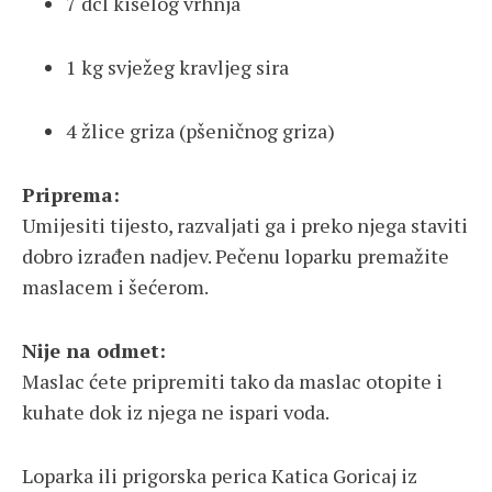
7 dcl kiselog vrhnja
1 kg svježeg kravljeg sira
4 žlice griza (pšeničnog griza)
Priprema:
Umijesiti tijesto, razvaljati ga i preko njega staviti
dobro izrađen nadjev. Pečenu loparku premažite
maslacem i šećerom.
Nije na odmet:
Maslac ćete pripremiti tako da maslac otopite i
kuhate dok iz njega ne ispari voda.
Loparka ili prigorska perica Katica Goricaj iz