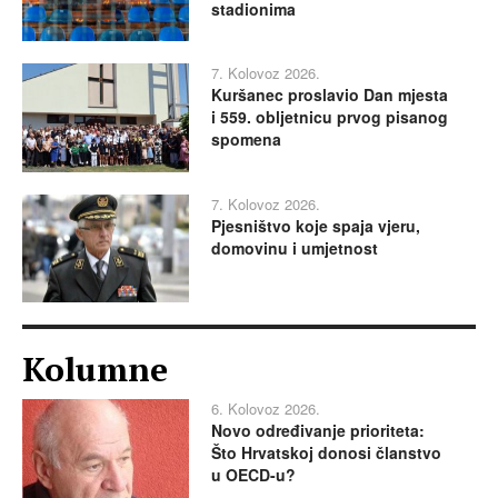
stadionima
7. Kolovoz 2026.
Kuršanec proslavio Dan mjesta
i 559. obljetnicu prvog pisanog
spomena
7. Kolovoz 2026.
Pjesništvo koje spaja vjeru,
domovinu i umjetnost
Kolumne
6. Kolovoz 2026.
Novo određivanje prioriteta:
Što Hrvatskoj donosi članstvo
u OECD-u?