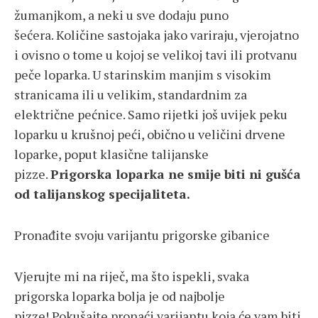
žumanjkom, a neki u sve dodaju puno
šećera. Količine sastojaka jako variraju, vjerojatno
i ovisno o tome u kojoj se velikoj tavi ili protvanu
peče loparka. U starinskim manjim s visokim
stranicama ili u velikim, standardnim za
električne pećnice. Samo rijetki još uvijek peku
loparku u krušnoj peći, obično u veličini drvene
loparke, poput klasične talijanske
pizze.
Prigorska loparka ne smije biti ni gušća
od talijanskog specijaliteta.
Pronađite svoju varijantu prigorske gibanice
Vjerujte mi na riječ, ma što ispekli, svaka
prigorska loparka bolja je od najbolje
pizze! Pokušajte pronaći varijantu koja će vam biti