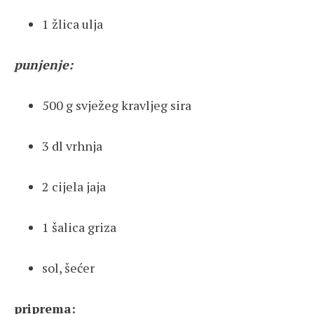
1 žlica ulja
punjenje:
500 g svježeg kravljeg sira
3 dl vrhnja
2 cijela jaja
1 šalica griza
sol, šećer
priprema: