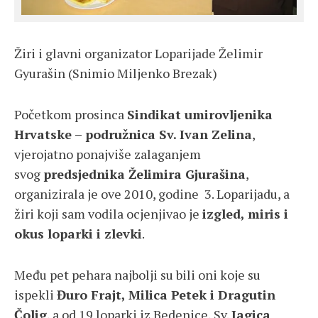
Žiri i glavni organizator Loparijade Želimir
Gyurašin (Snimio Miljenko Brezak)
Početkom prosinca
Sindikat umirovljenika
Hrvatske – podružnica Sv. Ivan Zelina
,
vjerojatno ponajviše zalaganjem
svog
predsjednika Želimira Gjurašina
,
organizirala je ove 2010, godine 3. Loparijadu, a
žiri koji sam vodila ocjenjivao je
izgled, miris i
okus loparki i zlevki
.
Među pet pehara najbolji su bili oni koje su
ispekli
Đuro Frajt, Milica Petek i Dragutin
Čolig
, a od 19 loparki iz Bedenice, Sv.
Jagica