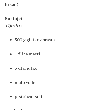
Brkan)
Sastojci:
Tijesto
:
500 g glatkog brašna
1 žlica masti
3 dl sirutke
malo vode
prstohvat soli