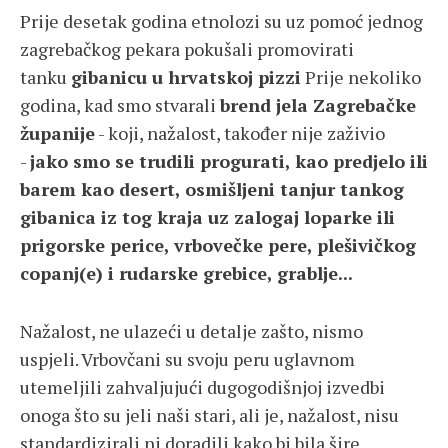
Prije desetak godina etnolozi su uz pomoć jednog
zagrebačkog pekara pokušali promovirati
tanku
gibanicu u hrvatskoj pizzi
Prije nekoliko
godina, kad smo stvarali
brend jela Zagrebačke
županije
- koji, nažalost, također nije zaživio
-
jako smo se trudili progurati, kao predjelo ili
barem kao desert, osmišljeni tanjur tankog
gibanica iz tog kraja uz zalogaj loparke ili
prigorske perice, vrbovečke pere, plešivičkog
copanj(e) i rudarske grebice, grablje...
Nažalost, ne ulazeći u detalje zašto, nismo
uspjeli. Vrbovčani su svoju peru uglavnom
utemeljili zahvaljujući dugogodišnjoj izvedbi
onoga što su jeli naši stari, ali je, nažalost, nisu
standardizirali ni doradili kako bi bila šire