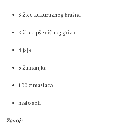
3 žice kukuruznog brašna
2 žlice pšeničnog griza
4 jaja
3 žumanjka
100 g maslaca
malo soli
Zavoj;