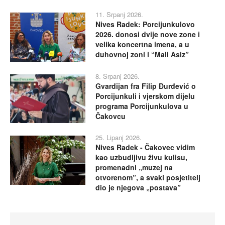
11. Srpanj 2026.
Nives Radek: Porcijunkulovo
2026. donosi dvije nove zone i
velika koncertna imena, a u
duhovnoj zoni i “Mali Asiz”
8. Srpanj 2026.
Gvardijan fra Filip Đurđević o
Porcijunkuli i vjerskom dijelu
programa Porcijunkulova u
Čakovcu
25. Lipanj 2026.
Nives Radek - Čakovec vidim
kao uzbudljivu živu kulisu,
promenadni „muzej na
otvorenom”, a svaki posjetitelj
dio je njegova „postava”