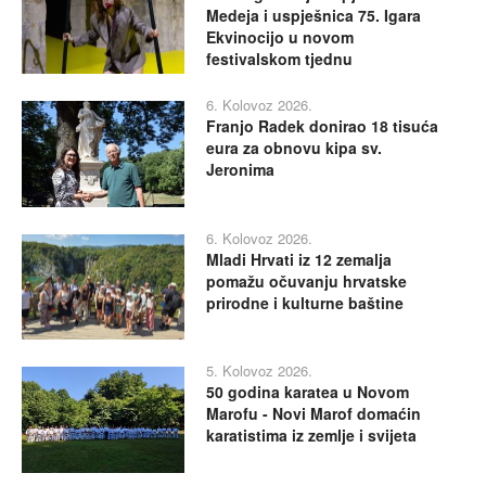
Medeja i uspješnica 75. Igara
Ekvinocijo u novom
festivalskom tjednu
6. Kolovoz 2026.
Franjo Radek donirao 18 tisuća
eura za obnovu kipa sv.
Jeronima
6. Kolovoz 2026.
Mladi Hrvati iz 12 zemalja
pomažu očuvanju hrvatske
prirodne i kulturne baštine
5. Kolovoz 2026.
50 godina karatea u Novom
Marofu - Novi Marof domaćin
karatistima iz zemlje i svijeta