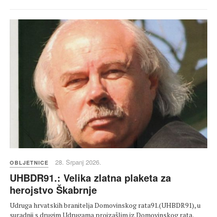
28. Srpanj 2026.
OBLJETNICE
UHBDR91.: Velika zlatna plaketa za
herojstvo Škabrnje
Udruga hrvatskih branitelja Domovinskog rata91.(UHBDR91), u
suradnji s drugim Udrugama proizašlim iz Domovinskog rata,