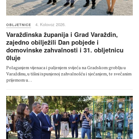
4. Kolovoz 2026.
OBLJETNICE
Varaždinska županija i Grad Varaždin,
zajedno obilježili Dan pobjede i
domovinske zahvalnosti i 31. obljetnicu
0luje
Polaganjem vijenaca i paljenjem svijeća na Gradskom groblju u
Varaždinu, u tišini ispunjenoj zahvalnošću i sjećanjem, te svečanim
prijemom u…