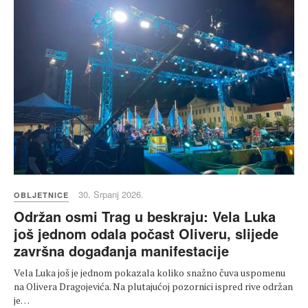
30. Srpanj 2026.
OBLJETNICE
Održan osmi Trag u beskraju: Vela Luka
još jednom odala počast Oliveru, slijede
završna događanja manifestacije
Vela Luka još je jednom pokazala koliko snažno čuva uspomenu
na Olivera Dragojevića. Na plutajućoj pozornici ispred rive održan
je…