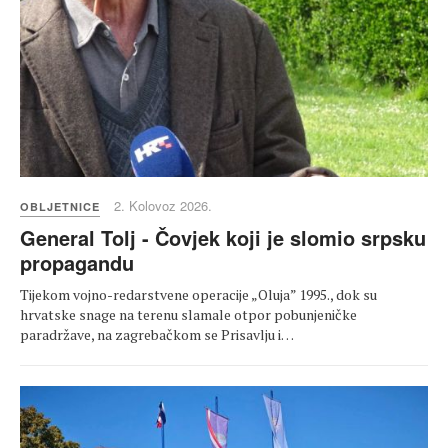
2. Kolovoz 2026.
OBLJETNICE
General Tolj - Čovjek koji je slomio srpsku
propagandu
Tijekom vojno-redarstvene operacije „Oluja” 1995., dok su
hrvatske snage na terenu slamale otpor pobunjeničke
paradržave, na zagrebačkom se Prisavlju i…