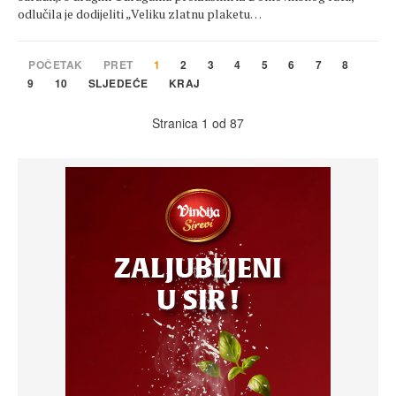
odlučila je dodijeliti „Veliku zlatnu plaketu…
POČETAK
PRET
1
2
3
4
5
6
7
8
9
10
SLJEDEĆE
KRAJ
Stranica 1 od 87