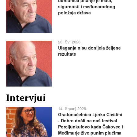
odrednica pitanje je moći,
sigurnosti i međunarodnog
položaja država
28. Svi 2026.
Ulaganja nisu donijela željene
rezultate
Intervjui
14. Srpanj 2026.
Gradonačelnica Ljerka Cividini
- Dobro došli na naš festival
Porcijunkulovo kada Čakovec i
Međimurje žive punim plućima