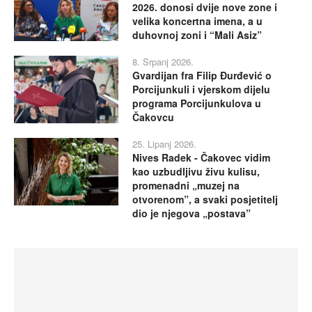
2026. donosi dvije nove zone i
velika koncertna imena, a u
duhovnoj zoni i “Mali Asiz”
8. Srpanj 2026.
Gvardijan fra Filip Đurđević o
Porcijunkuli i vjerskom dijelu
programa Porcijunkulova u
Čakovcu
25. Lipanj 2026.
Nives Radek - Čakovec vidim
kao uzbudljivu živu kulisu,
promenadni „muzej na
otvorenom”, a svaki posjetitelj
dio je njegova „postava”