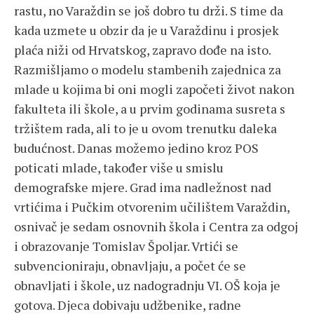
rastu, no Varaždin se još dobro tu drži. S time da
kada uzmete u obzir da je u Varaždinu i prosjek
plaća niži od Hrvatskog, zapravo dođe na isto.
Razmišljamo o modelu stambenih zajednica za
mlade u kojima bi oni mogli započeti život nakon
fakulteta ili škole, a u prvim godinama susreta s
tržištem rada, ali to je u ovom trenutku daleka
budućnost. Danas možemo jedino kroz POS
poticati mlade, također više u smislu
demografske mjere. Grad ima nadležnost nad
vrtićima i Pučkim otvorenim učilištem Varaždin,
osnivač je sedam osnovnih škola i Centra za odgoj
i obrazovanje Tomislav Špoljar. Vrtići se
subvencioniraju, obnavljaju, a počet će se
obnavljati i škole, uz nadogradnju VI. OŠ koja je
gotova. Djeca dobivaju udžbenike, radne