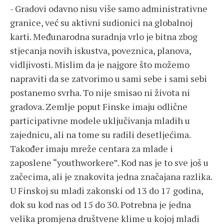
- Gradovi odavno nisu više samo administrativne
granice, već su aktivni sudionici na globalnoj
karti. Međunarodna suradnja vrlo je bitna zbog
stjecanja novih iskustva, poveznica, planova,
vidljivosti. Mislim da je najgore što možemo
napraviti da se zatvorimo u sami sebe i sami sebi
postanemo svrha. To nije smisao ni života ni
gradova. Zemlje poput Finske imaju odlične
participativne modele uključivanja mladih u
zajednicu, ali na tome su radili desetljećima.
Također imaju mreže centara za mlade i
zaposlene “youthworkere”. Kod nas je to sve još u
začecima, ali je znakovita jedna značajana razlika.
U Finskoj su mladi zakonski od 13 do 17 godina,
dok su kod nas od 15 do 30. Potrebna je jedna
velika promjena društvene klime u kojoj mladi