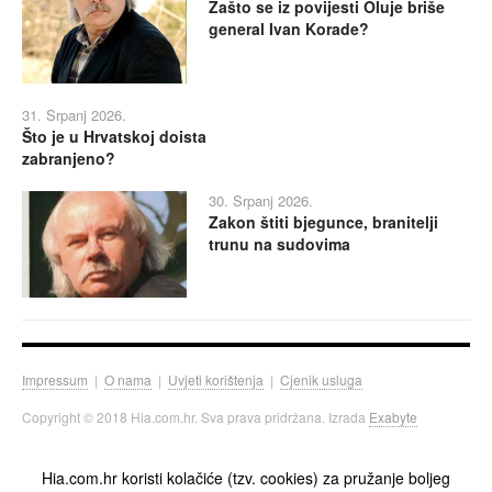
Zašto se iz povijesti Oluje briše
general Ivan Korade?
31. Srpanj 2026.
Što je u Hrvatskoj doista
zabranjeno?
30. Srpanj 2026.
Zakon štiti bjegunce, branitelji
trunu na sudovima
Impressum
|
O nama
|
Uvjeti korištenja
|
Cjenik usluga
Copyright © 2018 Hia.com.hr. Sva prava pridržana. Izrada
Exabyte
Hia.com.hr koristi kolačiće (tzv. cookies) za pružanje boljeg