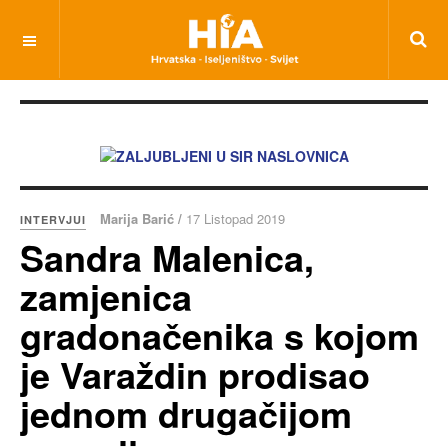
Marija Barić /
17 Listopad 2019
INTERVJUI
Sandra Malenica,
zamjenica
gradonačenika s kojom
je Varaždin prodisao
jednom drugačijom