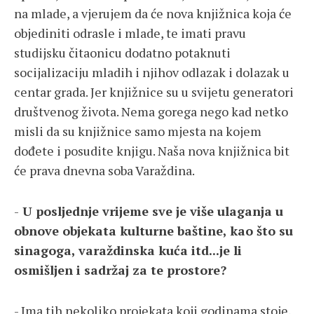
na mlade, a vjerujem da će nova knjižnica koja će
objediniti odrasle i mlade, te imati pravu
studijsku čitaonicu dodatno potaknuti
socijalizaciju mladih i njihov odlazak i dolazak u
centar grada. Jer knjižnice su u svijetu generatori
društvenog života. Nema gorega nego kad netko
misli da su knjižnice samo mjesta na kojem
dođete i posudite knjigu. Naša nova knjižnica bit
će prava dnevna soba Varaždina.
-
U posljednje vrijeme sve je više ulaganja u
obnove objekata kulturne baštine, kao što su
sinagoga, varaždinska kuća itd...je li
osmišljen i sadržaj za te prostore?
- Ima tih nekoliko projekata koji godinama stoje,