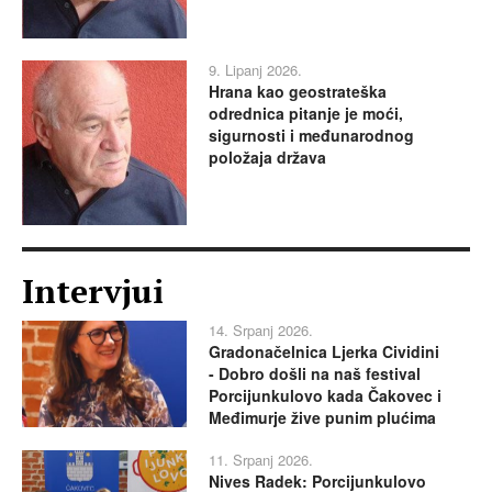
9. Lipanj 2026.
Hrana kao geostrateška
odrednica pitanje je moći,
sigurnosti i međunarodnog
položaja država
Intervjui
14. Srpanj 2026.
Gradonačelnica Ljerka Cividini
- Dobro došli na naš festival
Porcijunkulovo kada Čakovec i
Međimurje žive punim plućima
11. Srpanj 2026.
Nives Radek: Porcijunkulovo