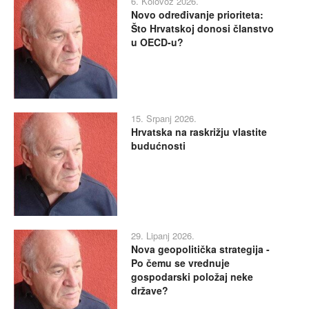
6. Kolovoz 2026.
Novo određivanje prioriteta:
Što Hrvatskoj donosi članstvo
u OECD-u?
15. Srpanj 2026.
Hrvatska na raskrižju vlastite
budućnosti
29. Lipanj 2026.
Nova geopolitička strategija -
Po čemu se vrednuje
gospodarski položaj neke
države?