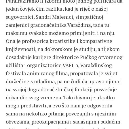
Parafraziramo li izborni moto jednog političara da
jedan čovjek čini razliku, kad je riječ o našoj
sugovornici, Sandri Malenici, simpatičnoj
zamjenici gradonačelnika Varaždina, tada tu
maksimu svakako možemo primijeniti i na nju.
Ona je profesorica kroatistike i komparativne
književnosti, na doktorskom je studiju, a tijekom
dosadašnje karijere direktorice Pučkog otvorenog
učilišta i organizatorice VAFI-a, Varaždinskog
festivala animiranog filma, proputovala je svijet
družeći se s mladima, pa ne čudi da upravo njima i
na svojoj dogradonačelničkoj funkciji posvećuje
dobar dio svog vremena. Tako bismo je ukratko
mogli predstaviti, a evo što nam je odgovorila
sama na nekoliko pitanja povezanih s njezinim
obvezama, preokupacijama i sadašnjim i budućim