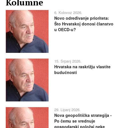
Kolumne
6. Kolovoz 2026.
Novo određivanje prioriteta:
Što Hrvatskoj donosi članstvo
u OECD-u?
15. Srpanj 2026.
Hrvatska na raskrižju vlastite
budućnosti
29. Lipanj 2026.
Nova geopolitička strategija -
Po čemu se vrednuje
gospodarski položaj neke