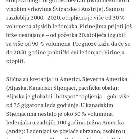
stoljeća mogli bi gotovo nestati (osim nekoliko u
visokim vrhovima Švicarske i Austrije). Samo u
razdoblju 2000.–2020. otopljeno je više od 30 %
volumena alpskih ledenjaka. Pirinejima prijeti još
brže nestajanje – od početka 20. stoljeća izgubili
su više od 90 % volumena. Prognoze kažu da će se
do 2050. godine praktički svi ledenjaci Pirineja
otopiti.
Slična su kretanja i u Americi. Sjeverna Amerika
(Aljaska, Kanadski Stjenjaci, pacifička obala):
Aljaska je globalni “hotspot” topljenja – gubi više
od 75 gigatona leda godišnje. U kanadskim
Stjenjacima nestalo je oko 50 % volumena
ledenjaka u zadnjih 100 godina. Južna Amerika
(Ande): Ledenjaci se povlače ubrzano, osobito u