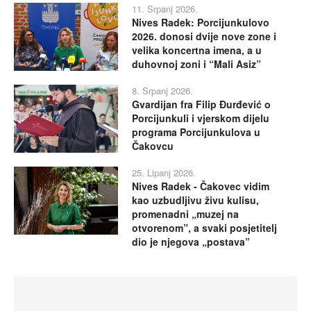
11. Srpanj 2026.
Nives Radek: Porcijunkulovo
2026. donosi dvije nove zone i
velika koncertna imena, a u
duhovnoj zoni i “Mali Asiz”
8. Srpanj 2026.
Gvardijan fra Filip Đurđević o
Porcijunkuli i vjerskom dijelu
programa Porcijunkulova u
Čakovcu
25. Lipanj 2026.
Nives Radek - Čakovec vidim
kao uzbudljivu živu kulisu,
promenadni „muzej na
otvorenom”, a svaki posjetitelj
dio je njegova „postava”