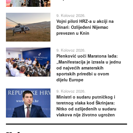
9. Kolovoz 2026.
Vojni piloti HRZ-a u akciji na
Dinari: Ozlijeđeni Nijemac
prevezen u Knin
9. Kolovoz 2026.
Plenković uoči Maratona lađa:
„Manifestacija je izrasla u jednu
od najvećih amaterskih
sportskih priredbi u ovom
dijelu Europe
9. Kolovoz 2026.
Ministri o sudaru putničkog i
teretnog vlaka kod Škrinjara:
Nitko od ozlijeđenih u sudaru
vlakova nije životno ugrožen