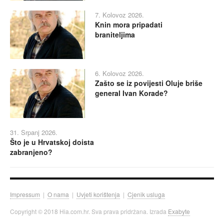
7. Kolovoz 2026.
Knin mora pripadati
braniteljima
6. Kolovoz 2026.
Zašto se iz povijesti Oluje briše
general Ivan Korade?
31. Srpanj 2026.
Što je u Hrvatskoj doista
zabranjeno?
Impressum
|
O nama
|
Uvjeti korištenja
|
Cjenik usluga
Copyright © 2018 Hia.com.hr. Sva prava pridržana. Izrada
Exabyte