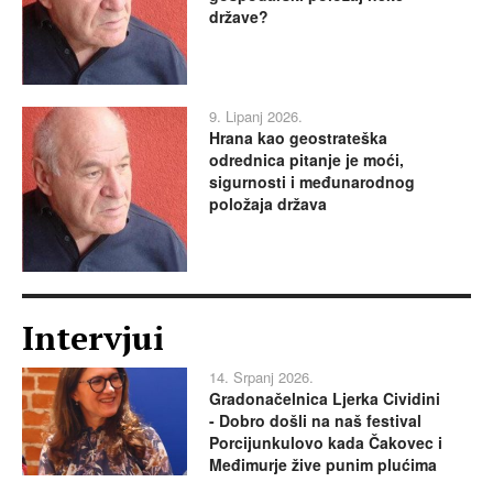
države?
9. Lipanj 2026.
Hrana kao geostrateška
odrednica pitanje je moći,
sigurnosti i međunarodnog
položaja država
Intervjui
14. Srpanj 2026.
Gradonačelnica Ljerka Cividini
- Dobro došli na naš festival
Porcijunkulovo kada Čakovec i
Međimurje žive punim plućima