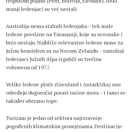
tropskom pojasu (Peru, Bolivija, Ekvador). Neki
manji ledenjaci su već nestali.
Australija nema stalnih ledenjaka – tek male
ledene površine na Tasmaniji, koje su sezonske i
brzo nestaju. Najbliže relevantne ledene mase za
južnu hemisferu su na Novom Zelandu – tamošnji
ledenjaci Južnih Alpa izgubili su trećinu
volumena od 1977.
Velike ledene ploče (Grenland i Antarktika) one
određuju dugoročni porast razine mora – i tamo se
također ubrzano tope.
Turizam je jedan od sektora najizravnije
pogođenih klimatskim promjenama. Destinacije