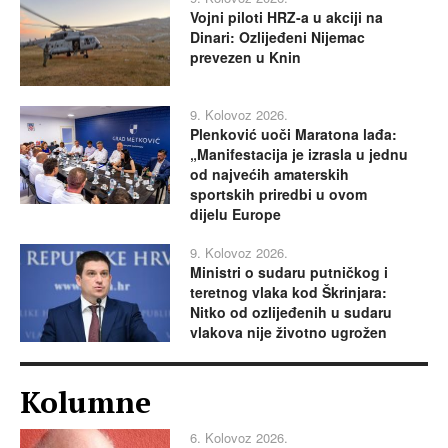
Vojni piloti HRZ-a u akciji na
Dinari: Ozlijeđeni Nijemac
prevezen u Knin
9. Kolovoz 2026.
Plenković uoči Maratona lađa:
„Manifestacija je izrasla u jednu
od najvećih amaterskih
sportskih priredbi u ovom
dijelu Europe
9. Kolovoz 2026.
Ministri o sudaru putničkog i
teretnog vlaka kod Škrinjara:
Nitko od ozlijeđenih u sudaru
vlakova nije životno ugrožen
Kolumne
6. Kolovoz 2026.