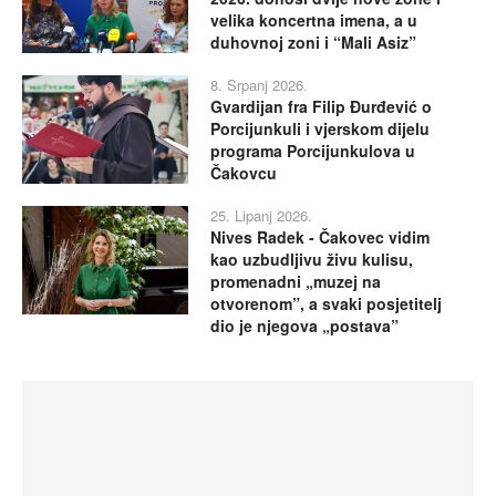
velika koncertna imena, a u
duhovnoj zoni i “Mali Asiz”
8. Srpanj 2026.
Gvardijan fra Filip Đurđević o
Porcijunkuli i vjerskom dijelu
programa Porcijunkulova u
Čakovcu
25. Lipanj 2026.
Nives Radek - Čakovec vidim
kao uzbudljivu živu kulisu,
promenadni „muzej na
otvorenom”, a svaki posjetitelj
dio je njegova „postava”