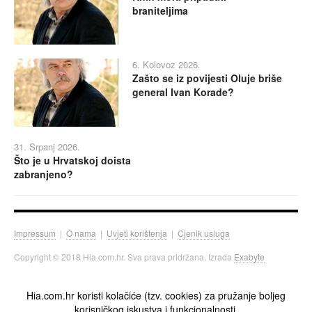
braniteljima
6. Kolovoz 2026.
Zašto se iz povijesti Oluje briše
general Ivan Korade?
31. Srpanj 2026.
Što je u Hrvatskoj doista
zabranjeno?
Impressum
|
O nama
|
Uvjeti korištenja
|
Cjenik usluga
Copyright © 2018 Hia.com.hr. Sva prava pridržana. Izrada
Exabyte
Hia.com.hr koristi kolačiće (tzv. cookies) za pružanje boljeg
korisničkog iskustva i funkcionalnosti.