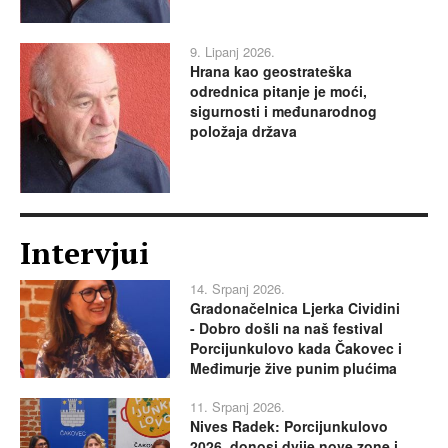
9. Lipanj 2026.
Hrana kao geostrateška
odrednica pitanje je moći,
sigurnosti i međunarodnog
položaja država
Intervjui
14. Srpanj 2026.
Gradonačelnica Ljerka Cividini
- Dobro došli na naš festival
Porcijunkulovo kada Čakovec i
Međimurje žive punim plućima
11. Srpanj 2026.
Nives Radek: Porcijunkulovo
2026. donosi dvije nove zone i