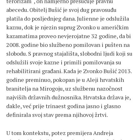
terorizam“, on namjerno prešućuje pravnu
abecedu. Obitelj Bušić je svoj dug pravosuđu
platila do posljednjeg dana. Julienne je odslužila
kaznu, dok je njezin suprug Zvonko u američkim
kazamatima proveo nevjerojatne 32 godine, da bi
2008. godine bio službeno pomilovan i pušten na
slobodu. S pravnog stajališta, slobodni ljudi koji su
odslužili svoje kazne i primili pomilovanja su
rehabilitirani građani. Kada je Zvonko Bušić 2013.
godine preminuo, pokopan je u Aleji hrvatskih
branitelja na Mirogoju, uz službenu nazočnost
najviših državnih dužnosnika. Hrvatska država je,
dakle, već prije trinaest godina jasno i glasno
definirala svoj stav prema njihovoj žrtvi.
U tom kontekstu, potez premijera Andreja