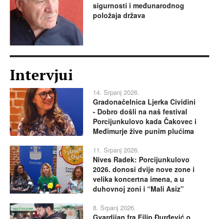
sigurnosti i međunarodnog
položaja država
Intervjui
14. Srpanj 2026.
Gradonačelnica Ljerka Cividini
- Dobro došli na naš festival
Porcijunkulovo kada Čakovec i
Međimurje žive punim plućima
11. Srpanj 2026.
Nives Radek: Porcijunkulovo
2026. donosi dvije nove zone i
velika koncertna imena, a u
duhovnoj zoni i “Mali Asiz”
8. Srpanj 2026.
Gvardijan fra Filip Đurđević o