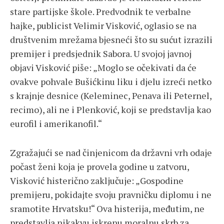
stare partijske škole. Predvodnik te verbalne
hajke, publicist Velimir Visković, oglasio se na
društvenim mrežama bjesneći što su sućut izrazili
premijer i predsjednik Sabora. U svojoj javnoj
objavi Visković piše: „Moglo se očekivati da će
ovakve pohvale Bušićkinu liku i djelu izreći netko
s krajnje desnice (Keleminec, Penava ili Peternel,
recimo), ali ne i Plenković, koji se predstavlja kao
eurofil i amerikanofil.“
Zgražajući se nad činjenicom da državni vrh odaje
počast ženi koja je provela godine u zatvoru,
Visković histerično zaključuje: „Gospodine
premijeru, pokidajte svoju pravničku diplomu i ne
sramotite Hrvatsku!“ Ova histerija, međutim, ne
predstavlja nikakvu iskrenu moralnu skrb za