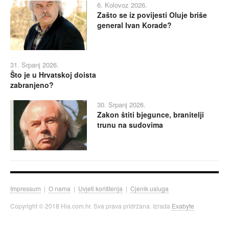
6. Kolovoz 2026.
Zašto se iz povijesti Oluje briše
general Ivan Korade?
31. Srpanj 2026.
Što je u Hrvatskoj doista
zabranjeno?
30. Srpanj 2026.
Zakon štiti bjegunce, branitelji
trunu na sudovima
Impressum
|
O nama
|
Uvjeti korištenja
|
Cjenik usluga
Copyright © 2018 Hia.com.hr. Sva prava pridržana. Izrada
Exabyte