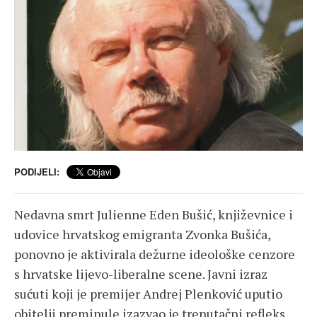
PODIJELI:
Nedavna smrt Julienne Eden Bušić, književnice i
udovice hrvatskog emigranta Zvonka Bušića,
ponovno je aktivirala dežurne ideološke cenzore
s hrvatske lijevo-liberalne scene. Javni izraz
sućuti koji je premijer Andrej Plenković uputio
obitelji preminule izazvao je trenutačni refleks