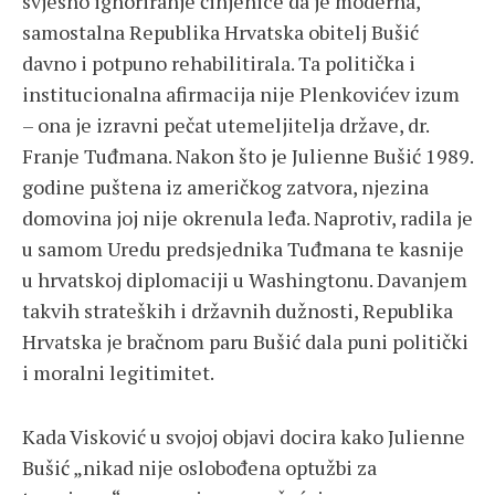
svjesno ignoriranje činjenice da je moderna,
samostalna Republika Hrvatska obitelj Bušić
davno i potpuno rehabilitirala. Ta politička i
institucionalna afirmacija nije Plenkovićev izum
– ona je izravni pečat utemeljitelja države, dr.
Franje Tuđmana. Nakon što je Julienne Bušić 1989.
godine puštena iz američkog zatvora, njezina
domovina joj nije okrenula leđa. Naprotiv, radila je
u samom Uredu predsjednika Tuđmana te kasnije
u hrvatskoj diplomaciji u Washingtonu. Davanjem
takvih strateških i državnih dužnosti, Republika
Hrvatska je bračnom paru Bušić dala puni politički
i moralni legitimitet.
Kada Visković u svojoj objavi docira kako Julienne
Bušić „nikad nije oslobođena optužbi za