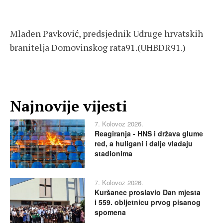
Mladen Pavković, predsjednik Udruge hrvatskih
branitelja Domovinskog rata91.(UHBDR91.)
Najnovije vijesti
7. Kolovoz 2026.
Reagiranja - HNS i država glume
red, a huligani i dalje vladaju
stadionima
7. Kolovoz 2026.
Kuršanec proslavio Dan mjesta
i 559. obljetnicu prvog pisanog
spomena