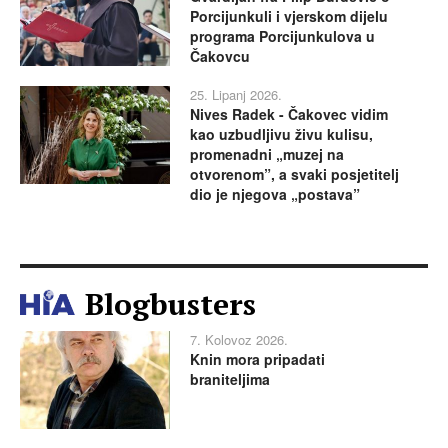
Porcijunkuli i vjerskom dijelu
programa Porcijunkulova u
Čakovcu
25. Lipanj 2026.
Nives Radek - Čakovec vidim
kao uzbudljivu živu kulisu,
promenadni „muzej na
otvorenom”, a svaki posjetitelj
dio je njegova „postava”
Blogbusters
7. Kolovoz 2026.
Knin mora pripadati
braniteljima