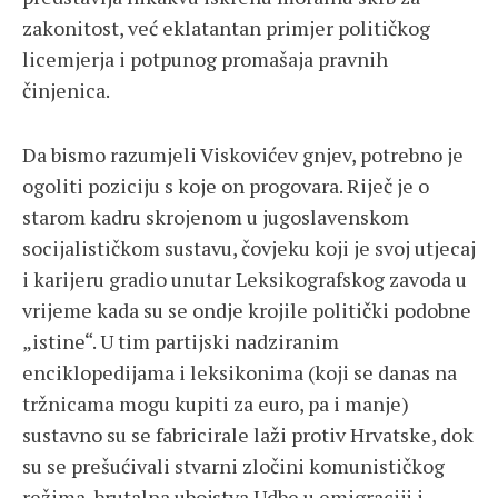
zakonitost, već eklatantan primjer političkog
licemjerja i potpunog promašaja pravnih
činjenica.
Da bismo razumjeli Viskovićev gnjev, potrebno je
ogoliti poziciju s koje on progovara. Riječ je o
starom kadru skrojenom u jugoslavenskom
socijalističkom sustavu, čovjeku koji je svoj utjecaj
i karijeru gradio unutar Leksikografskog zavoda u
vrijeme kada su se ondje krojile politički podobne
„istine“. U tim partijski nadziranim
enciklopedijama i leksikonima (koji se danas na
tržnicama mogu kupiti za euro, pa i manje)
sustavno su se fabricirale laži protiv Hrvatske, dok
su se prešućivali stvarni zločini komunističkog
režima, brutalna ubojstva Udbe u emigraciji i