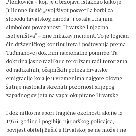
Plenkovića – koji je u brzojavu istaknuo kako je
Julienne Bušić „svoj život posvetila borbi za
slobodu hrvatskog naroda“ i ostala „trajnim
simbolom povezanosti Hrvatske i njezina
iseljeništva“ – nije nikakav incident. To je logičan
čin državničkog kontinuiteta i poštovanja prema
Tuđmanovoj doktrini nacionalne pomirbe. Ta
doktrina jasno razlikuje terorizam radi terorizma
od radikalnih, očajničkih poteza hrvatske
emigracije koja je u vremenima najgore olovne
šutnje nastojala skrenuti pozornost slijepog
zapadnog svijeta na vapaj okupirane Hrvatske.
I dok nitko ne spori tragične okolnosti akcije iz
1976. godine i pogibiju njujorškog policajca,
povijest obitelj Bušić u Hrvatskoj se ne može i ne