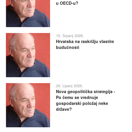
u OECD-u?
15. Srpanj 2026.
Hrvatska na raskrižju vlastite
budućnosti
29. Lipanj 2026.
Nova geopolitička strategija -
Po čemu se vrednuje
gospodarski položaj neke
države?