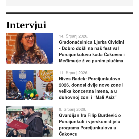
Intervjui
14. Srpanj 2026.
Gradonačelnica Ljerka Cividini
- Dobro došli na naš festival
Porcijunkulovo kada Čakovec i
Međimurje žive punim plućima
11. Srpanj 2026.
Nives Radek: Porcijunkulovo
2026. donosi dvije nove zone i
velika koncertna imena, a u
duhovnoj zoni i “Mali Asiz”
8. Srpanj 2026.
Gvardijan fra Filip Đurđević o
Porcijunkuli i vjerskom dijelu
programa Porcijunkulova u
Čakovcu