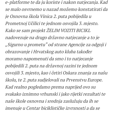
e-platforme te da ju koriste i nakon natjecanja. Kad
se malo osvrnemo u nazad možemo konstatirati da
je Osnovna škola Vinica 2. puta pobijedila u
Prometnoj Učilici te jednom osvojila 3. mjesto.
Kako se sam projekt ŽELIM VOZITI BICIKL
nadovezuje na drugo državno natjecanje a to je
„Sigurno u prometu“ od strane Agencije za odgoji i
obrazovanje i Hrvatskog auto kluba također
moramo napomenuti da smo i to natjecanje
pobijedili 2. puta na državnoj razini te jednom
osvojili 3. mjesto, kao i četiri Oskara znanja za našu
školu, te 2. puta sudjelovali na Prvenstvu Europe.
Kad realno pogledamo prema naprijed ovo su
svakako iznimno vrhunski i jako rijetki rezultati te
naše škole osnovna i srednja zaslužuju da ih se
imenuje u Centar biciklističke izvrsnosti a da se