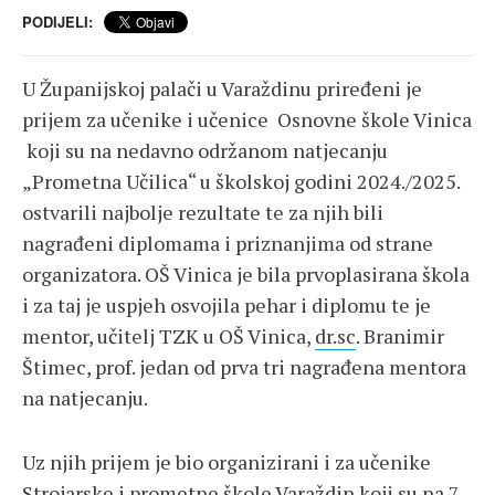
PODIJELI:
U Županijskoj palači u Varaždinu priređeni je
prijem za učenike i učenice Osnovne škole Vinica
koji su na nedavno održanom natjecanju
„Prometna Učilica“ u školskoj godini 2024./2025.
ostvarili najbolje rezultate te za njih bili
nagrađeni diplomama i priznanjima od strane
organizatora. OŠ Vinica je bila prvoplasirana škola
i za taj je uspjeh osvojila pehar i diplomu te je
mentor, učitelj TZK u OŠ Vinica,
dr.sc
. Branimir
Štimec, prof. jedan od prva tri nagrađena mentora
na natjecanju.
Uz njih prijem je bio organizirani i za učenike
Strojarske i prometne škole Varaždin koji su na 7.