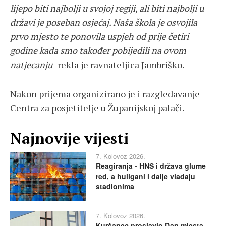
lijepo biti najbolji u svojoj regiji, ali biti najbolji u
državi je poseban osjećaj. Naša škola je osvojila
prvo mjesto te ponovila uspjeh od prije četiri
godine kada smo također pobijedili na ovom
natjecanju
- rekla je ravnateljica Jambriško.
Nakon prijema organizirano je i razgledavanje
Centra za posjetitelje u Županijskoj palači.
Najnovije vijesti
7. Kolovoz 2026.
Reagiranja - HNS i država glume
red, a huligani i dalje vladaju
stadionima
7. Kolovoz 2026.
Kuršanec proslavio Dan mjesta