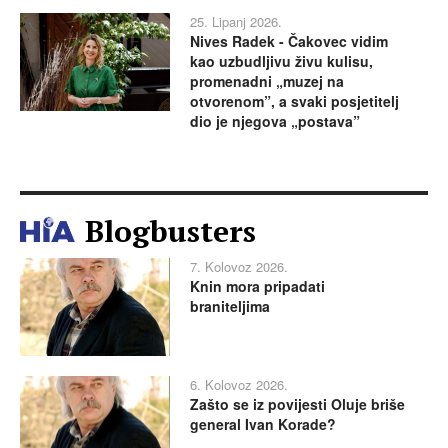
25. Lipanj 2026.
Nives Radek - Čakovec vidim
kao uzbudljivu živu kulisu,
promenadni „muzej na
otvorenom”, a svaki posjetitelj
dio je njegova „postava”
Blogbusters
7. Kolovoz 2026.
Knin mora pripadati
braniteljima
6. Kolovoz 2026.
Zašto se iz povijesti Oluje briše
general Ivan Korade?