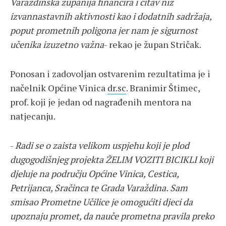
Varaždinska županija financira i čitav niz
izvannastavnih aktivnosti kao i dodatnih sadržaja,
poput prometnih poligona jer nam je sigurnost
učenika izuzetno važna
- rekao je župan Stričak.
Ponosan i zadovoljan ostvarenim rezultatima je i
načelnik Općine Vinica
dr.sc
. Branimir Štimec,
prof. koji je jedan od nagrađenih mentora na
natjecanju.
-
Radi se o zaista velikom uspjehu koji je plod
dugogodišnjeg projekta ŽELIM VOZITI BICIKLI koji
djeluje na području Općine Vinica, Cestica,
Petrijanca, Sračinca te Grada Varaždina. Sam
smisao Prometne Učilice je omogućiti djeci da
upoznaju promet, da nauče prometna pravila preko