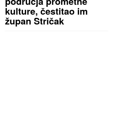
područja prometne
kulture, čestitao im
župan Stričak