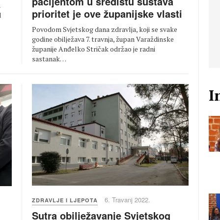
pacijentom u središtu sustava
a
prioritet je ove županijske vlasti
d
Povodom Svjetskog dana zdravlja, koji se svake
godine obilježava 7. travnja, župan Varaždinske
županije Anđelko Stričak održao je radni
sastanak…
I
6. Travanj 2022.
ZDRAVLJE I LJEPOTA
Sutra obilježavanje Svjetskog