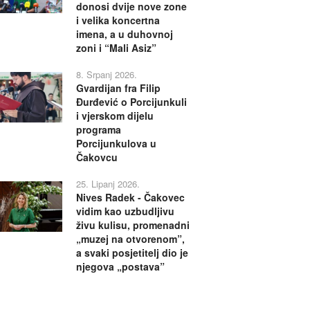
donosi dvije nove zone
i velika koncertna
imena, a u duhovnoj
zoni i “Mali Asiz”
8. Srpanj 2026.
Gvardijan fra Filip
Đurđević o Porcijunkuli
i vjerskom dijelu
programa
Porcijunkulova u
Čakovcu
25. Lipanj 2026.
Nives Radek - Čakovec
vidim kao uzbudljivu
živu kulisu, promenadni
„muzej na otvorenom”,
a svaki posjetitelj dio je
njegova „postava”