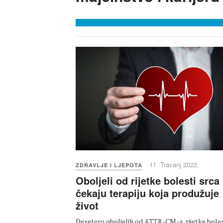
11. Travanj 2022.
ZDRAVLJE I LJEPOTA
Oboljeli od rijetke bolesti srca
čekaju terapiju koja produžuje
život
Desetero oboljelih od ATTR-CM-a, rijetke boles