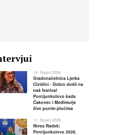
ntervjui
14. Srpanj 2026.
Gradonačelnica Ljerka
Cividini - Dobro došli na
naš festival
Porcijunkulovo kada
Čakovec i Međimurje
žive punim plućima
11. Srpanj 2026.
Nives Radek:
Porcijunkulovo 2026.