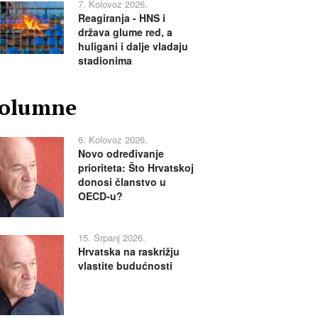
7. Kolovoz 2026.
Reagiranja - HNS i
država glume red, a
huligani i dalje vladaju
stadionima
olumne
6. Kolovoz 2026.
Novo određivanje
prioriteta: Što Hrvatskoj
donosi članstvo u
OECD-u?
15. Srpanj 2026.
Hrvatska na raskrižju
vlastite budućnosti