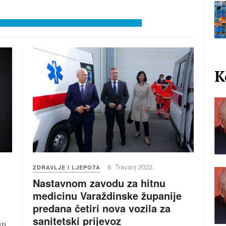
K
8. Travanj 2022.
ZDRAVLJE I LJEPOTA
Nastavnom zavodu za hitnu
medicinu Varaždinske županije
predana četiri nova vozila za
sanitetski prijevoz
ti