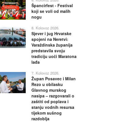
Špancirfest - Festival
koji se voli od malih
nogu
8. Kolovoz 2026.
Sjever i jug Hrvatske
spojeni na Neretvi:
Varaždinska županija
predstavila svoju
tradiciju uoči Maratona
lađa
7. Kolovoz 2026.
Župan Posavec i Milan
Rezo u obilasku
Glavnog murskog
nasipa – razgovarali o
zaštiti od poplava i
stanju vodnih resursa
tijekom sušnog
razdoblja