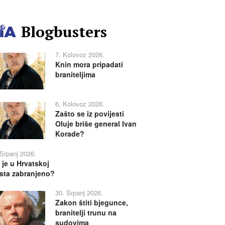
Blogbusters
7. Kolovoz 2026.
Knin mora pripadati
braniteljima
6. Kolovoz 2026.
Zašto se iz povijesti
Oluje briše general Ivan
Korade?
 Srpanj 2026.
 je u Hrvatskoj
sta zabranjeno?
30. Srpanj 2026.
Zakon štiti bjegunce,
branitelji trunu na
sudovima