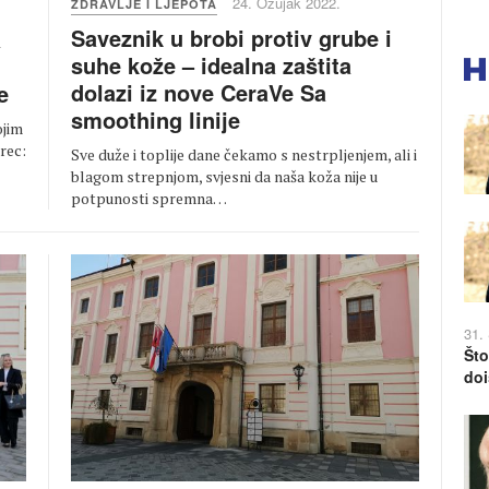
24. Ožujak 2022.
ZDRAVLJE I LJEPOTA
Saveznik u brobi protiv grube i
a
suhe kože – idealna zaštita
dolazi iz nove CeraVe Sa
e
smoothing linije
ojim
rec:
Sve duže i toplije dane čekamo s nestrpljenjem, ali i
blagom strepnjom, svjesni da naša koža nije u
potpunosti spremna…
31.
Što
doi