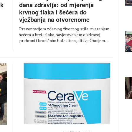
dana zdravlja: od mjerenja
ok
krvnog tlaka i šećera do
vježbanja na otvorenome
Prezentacijom zdravog životnog stila, mjerenjem
šećera u krvi i tlaka, savjetovanjem o zdravoj
prehrani i kroničnim bolestima, ali i vježbanjem…