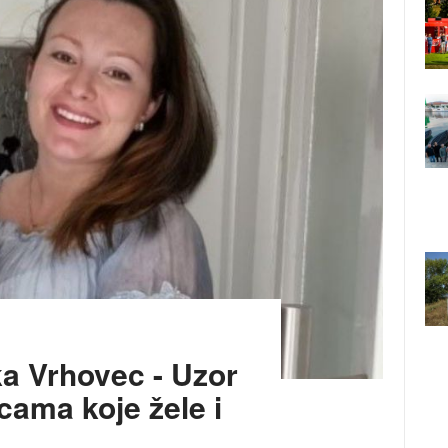
a Vrhovec - Uzor
ama koje žele i