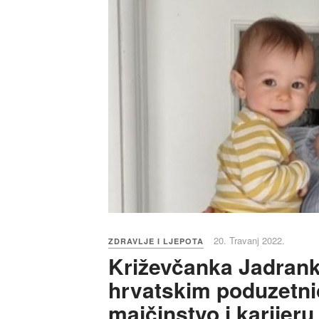
20. Travanj 2022.
ZDRAVLJE I LJEPOTA
Križevčanka Jadrank
hrvatskim poduzetnic
majčinstvo i karijeru