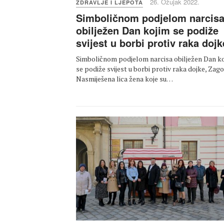
26. Ožujak 2022.
ZDRAVLJE I LJEPOTA
Simboličnom podjelom narcis
obilježen Dan kojim se podiže
svijest u borbi protiv raka dojk
Simboličnom podjelom narcisa obilježen Dan k
se podiže svijest u borbi protiv raka dojke, Zago
Nasmiješena lica žena koje su…