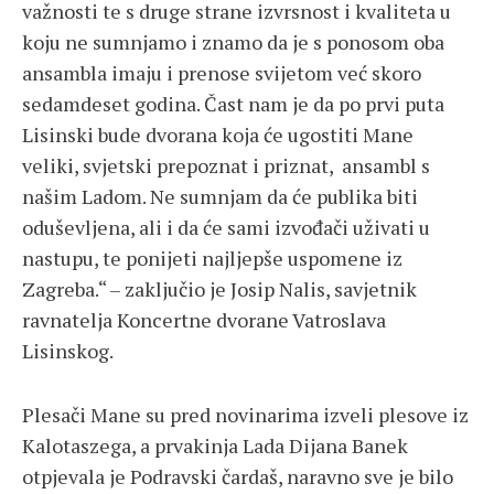
važnosti te s druge strane izvrsnost i kvaliteta u
koju ne sumnjamo i znamo da je s ponosom oba
ansambla imaju i prenose svijetom već skoro
sedamdeset godina. Čast nam je da po prvi puta
Lisinski bude dvorana koja će ugostiti Mane
veliki, svjetski prepoznat i priznat, ansambl s
našim Ladom. Ne sumnjam da će publika biti
oduševljena, ali i da će sami izvođači uživati u
nastupu, te ponijeti najljepše uspomene iz
Zagreba.“ – zaključio je Josip Nalis, savjetnik
ravnatelja Koncertne dvorane Vatroslava
Lisinskog.
Plesači Mane su pred novinarima izveli plesove iz
Kalotaszega, a prvakinja Lada Dijana Banek
otpjevala je Podravski čardaš, naravno sve je bilo