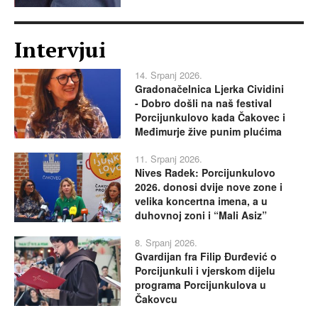
Intervjui
14. Srpanj 2026.
Gradonačelnica Ljerka Cividini
- Dobro došli na naš festival
Porcijunkulovo kada Čakovec i
Međimurje žive punim plućima
11. Srpanj 2026.
Nives Radek: Porcijunkulovo
2026. donosi dvije nove zone i
velika koncertna imena, a u
duhovnoj zoni i “Mali Asiz”
8. Srpanj 2026.
Gvardijan fra Filip Đurđević o
Porcijunkuli i vjerskom dijelu
programa Porcijunkulova u
Čakovcu