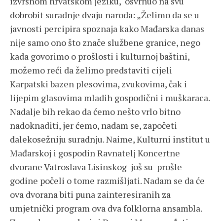
izvrsnom hrvatskom jeziku, osvrnuo na svu
dobrobit suradnje dvaju naroda: „Želimo da se u
javnosti percipira spoznaja kako Mađarska danas
nije samo ono što znače službene granice, nego
kada govorimo o prošlosti i kulturnoj baštini,
možemo reći da želimo predstaviti cijeli
Karpatski bazen plesovima, zvukovima, čak i
lijepim glasovima mladih gospodični i muškaraca.
Nadalje bih rekao da ćemo nešto vrlo bitno
nadoknaditi, jer ćemo, nadam se, započeti
dalekosežniju suradnju. Naime, Kulturni institut u
Mađarskoj i gospodin Ravnatelj Koncertne
dvorane Vatroslava Lisinskog još su prošle
godine počeli o tome razmišljati. Nadam se da će
ova dvorana biti puna zainteresiranih za
umjetnički program ova dva folklorna ansambla.