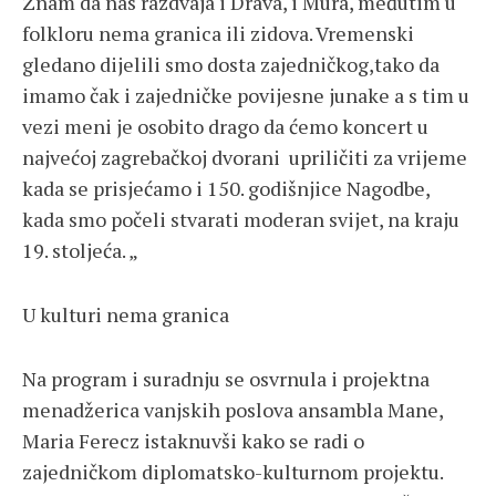
Znam da nas razdvaja i Drava, i Mura, međutim u
folkloru nema granica ili zidova. Vremenski
gledano dijelili smo dosta zajedničkog,tako da
imamo čak i zajedničke povijesne junake a s tim u
vezi meni je osobito drago da ćemo koncert u
najvećoj zagrebačkoj dvorani upriličiti za vrijeme
kada se prisjećamo i 150. godišnjice Nagodbe,
kada smo počeli stvarati moderan svijet, na kraju
19. stoljeća. „
U kulturi nema granica
Na program i suradnju se osvrnula i projektna
menadžerica vanjskih poslova ansambla Mane,
Maria Ferecz istaknuvši kako se radi o
zajedničkom diplomatsko-kulturnom projektu.