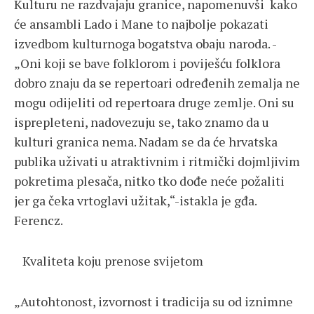
Kulturu ne razdvajaju granice, napomenuvši kako
će ansambli Lado i Mane to najbolje pokazati
izvedbom kulturnoga bogatstva obaju naroda. -
„Oni koji se bave folklorom i poviješću folklora
dobro znaju da se repertoari određenih zemalja ne
mogu odijeliti od repertoara druge zemlje. Oni su
isprepleteni, nadovezuju se, tako znamo da u
kulturi granica nema. Nadam se da će hrvatska
publika uživati u atraktivnim i ritmički dojmljivim
pokretima plesača, nitko tko dođe neće požaliti
jer ga čeka vrtoglavi užitak,“-istakla je gđa.
Ferencz.
Kvaliteta koju prenose svijetom
„Autohtonost, izvornost i tradicija su od iznimne