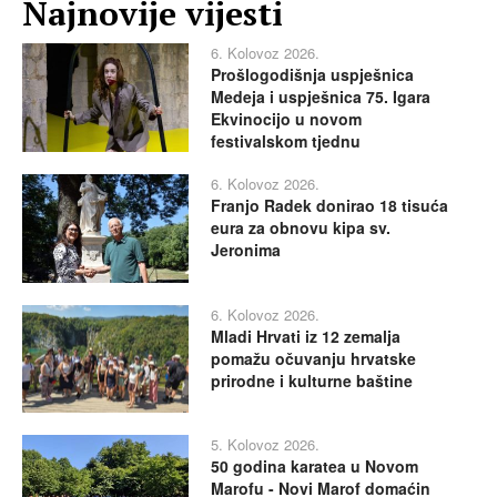
Najnovije vijesti
6. Kolovoz 2026.
Prošlogodišnja uspješnica
Medeja i uspješnica 75. Igara
Ekvinocijo u novom
festivalskom tjednu
6. Kolovoz 2026.
Franjo Radek donirao 18 tisuća
eura za obnovu kipa sv.
Jeronima
6. Kolovoz 2026.
Mladi Hrvati iz 12 zemalja
pomažu očuvanju hrvatske
prirodne i kulturne baštine
5. Kolovoz 2026.
50 godina karatea u Novom
Marofu - Novi Marof domaćin