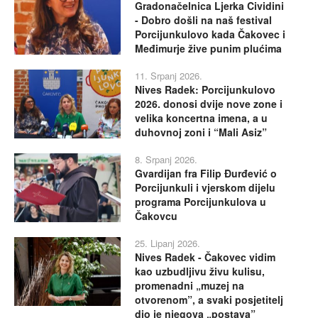
Gradonačelnica Ljerka Cividini
- Dobro došli na naš festival
Porcijunkulovo kada Čakovec i
Međimurje žive punim plućima
11. Srpanj 2026.
Nives Radek: Porcijunkulovo
2026. donosi dvije nove zone i
velika koncertna imena, a u
duhovnoj zoni i “Mali Asiz”
8. Srpanj 2026.
Gvardijan fra Filip Đurđević o
Porcijunkuli i vjerskom dijelu
programa Porcijunkulova u
Čakovcu
25. Lipanj 2026.
Nives Radek - Čakovec vidim
kao uzbudljivu živu kulisu,
promenadni „muzej na
otvorenom”, a svaki posjetitelj
dio je njegova „postava”