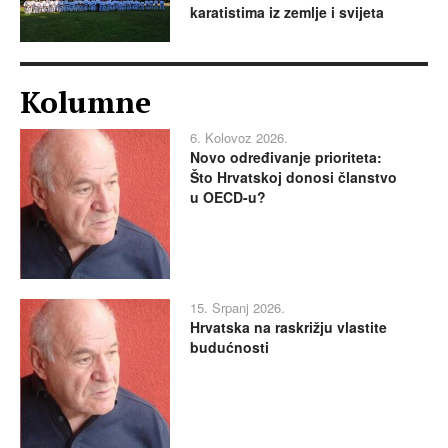
karatistima iz zemlje i svijeta
Kolumne
6. Kolovoz 2026.
Novo određivanje prioriteta:
Što Hrvatskoj donosi članstvo
u OECD-u?
15. Srpanj 2026.
Hrvatska na raskrižju vlastite
budućnosti