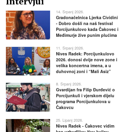
Intervjui
14. Srpanj 2026.
Gradonačelnica Ljerka Cividini
- Dobro došli na naš festival
Porcijunkulovo kada Čakovec i
Međimurje žive punim plućima
11. Srpanj 2026.
Nives Radek: Porcijunkulovo
2026. donosi dvije nove zone i
velika koncertna imena, a u
duhovnoj zoni i “Mali Asiz”
8. Srpanj 2026.
Gvardijan fra Filip Đurđević o
Porcijunkuli i vjerskom dijelu
programa Porcijunkulova u
Čakovcu
25. Lipanj 2026.
Nives Radek - Čakovec vidim
kao uzbudljivu živu kulisu,