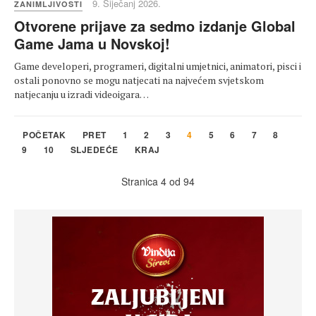
9. Siječanj 2026.
ZANIMLJIVOSTI
Otvorene prijave za sedmo izdanje Global
Game Jama u Novskoj!
Game developeri, programeri, digitalni umjetnici, animatori, pisci i
ostali ponovno se mogu natjecati na najvećem svjetskom
natjecanju u izradi videoigara…
POČETAK
PRET
1
2
3
4
5
6
7
8
9
10
SLJEDEĆE
KRAJ
Stranica 4 od 94