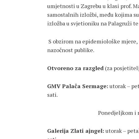
umjetnosti u Zagrebu u klasi prof. Ma
samostalnih izložbi, među kojima su 3
izložba u svjetioniku na Palagruži t
S obzirom na epidemiološke mjere,
nazočnost publike.
Otvoreno za razgled
(za posjetitelj
GMV Palača Sermage:
utorak – pet
sati.
Ponedjeljkom i na državn
Galerija Zlati ajngel:
utorak – petak