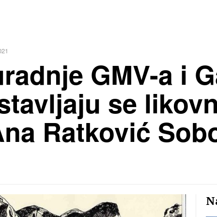
021
radnje GMV-a i Gal
stavljaju se likov
na Ratković Sobo
Na