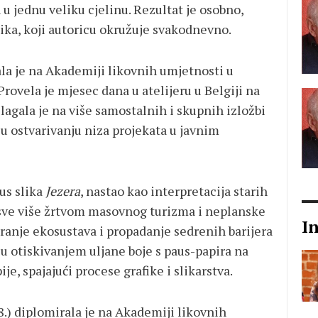
u jednu veliku cjelinu. Rezultat je osobno,
ika, koji autoricu okružuje svakodnevno.
ala je na Akademiji likovnih umjetnosti u
Provela je mjesec dana u atelijeru u Belgiji na
Izlagala je na više samostalnih i skupnih izložbi
 u ostvarivanju niza projekata u javnim
us slika
Jezera
, nastao kao interpretacija starih
su sve više žrtvom masovnog turizma i neplanske
I
ranje ekosustava i propadanje sedrenih barijera
su otiskivanjem uljane boje s paus-papira na
je, spajajući procese grafike i slikarstva.
.) diplomirala je na Akademiji likovnih