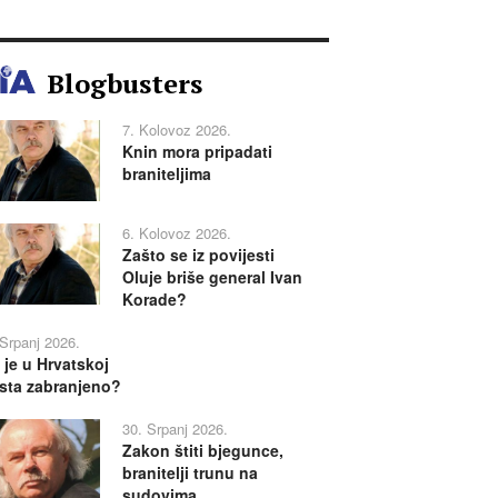
Blogbusters
7. Kolovoz 2026.
Knin mora pripadati
braniteljima
6. Kolovoz 2026.
Zašto se iz povijesti
Oluje briše general Ivan
Korade?
 Srpanj 2026.
 je u Hrvatskoj
sta zabranjeno?
30. Srpanj 2026.
Zakon štiti bjegunce,
branitelji trunu na
sudovima