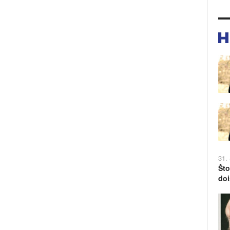
31.
Što
doi