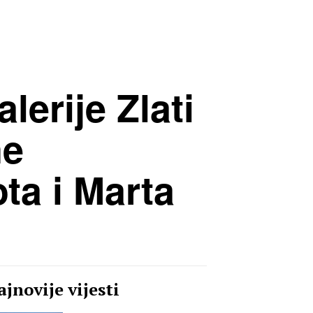
erije Zlati
ne
ta i Marta
jnovije vijesti