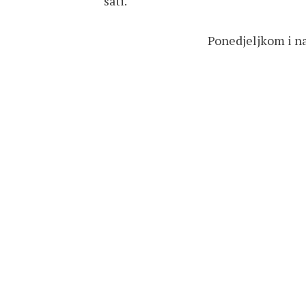
sati.
Ponedjeljkom i na državn