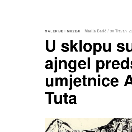
Marija Barić /
30 Travanj 2
GALERIJE I MUZEJI
U sklopu su
ajngel pred
umjetnice A
Tuta