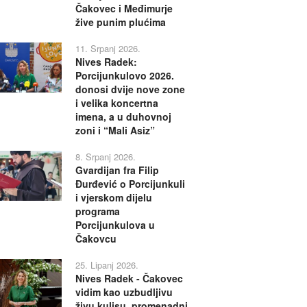
Čakovec i Međimurje
žive punim plućima
11. Srpanj 2026.
Nives Radek:
Porcijunkulovo 2026.
donosi dvije nove zone
i velika koncertna
imena, a u duhovnoj
zoni i “Mali Asiz”
8. Srpanj 2026.
Gvardijan fra Filip
Đurđević o Porcijunkuli
i vjerskom dijelu
programa
Porcijunkulova u
Čakovcu
25. Lipanj 2026.
Nives Radek - Čakovec
vidim kao uzbudljivu
živu kulisu, promenadni