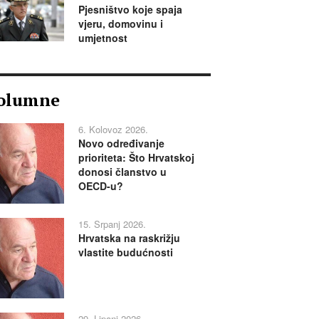
Pjesništvo koje spaja
vjeru, domovinu i
umjetnost
olumne
6. Kolovoz 2026.
Novo određivanje
prioriteta: Što Hrvatskoj
donosi članstvo u
OECD-u?
15. Srpanj 2026.
Hrvatska na raskrižju
vlastite budućnosti
29. Lipanj 2026.