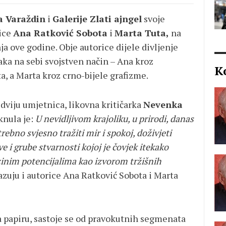
a Varaždin
i
Galerije Zlati ajngel
svoje
nice
Ana Ratković Sobota
i
Marta Tuta,
na
nja ove godine. Obje autorice dijele divljenje
aka na sebi svojstven način – Ana kroz
K
ta, a Marta kroz crno-bijele grafizme.
dviju umjetnica, likovna kritičarka
Nevenka
knula je:
U nevidljivom krajoliku, u prirodi, danas
ebno svjesno tražiti mir i spokoj, doživjeti
 i grube stvarnosti kojoj je čovjek itekako
ezinim potencijalima kao izvorom tržišnih
zuju i autorice Ana Ratković Sobota i Marta
a papiru, sastoje se od pravokutnih segmenata