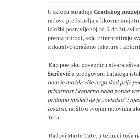
U sklopu suradnje
Gradskog muzej
radove predstavljaju likovne umjet
izložbi postavljenoj od 5. do 30. svib
prema prirodi, koju interpretiraju sv
slikarstvo izražene teksture i kolori
Kao poetsku poveznicu stvaralaštva 
Šarčević
u predgovoru kataloga ista
nam je možda više nego ikad prije potr
prisutnost i konačno sklad ponad vreve
pridonio misleći da je „ovladao“ i nj
resursa,
na što u svojim radovima uka
Tuta.
Radovi Marte Tute, u tehnici tuša n