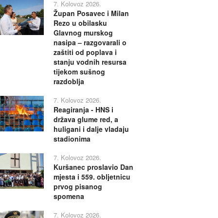
7. Kolovoz 2026.
Župan Posavec i Milan
Rezo u obilasku
Glavnog murskog
nasipa – razgovarali o
zaštiti od poplava i
stanju vodnih resursa
tijekom sušnog
razdoblja
7. Kolovoz 2026.
Reagiranja - HNS i
država glume red, a
huligani i dalje vladaju
stadionima
7. Kolovoz 2026.
Kuršanec proslavio Dan
mjesta i 559. obljetnicu
prvog pisanog
spomena
7. Kolovoz 2026.