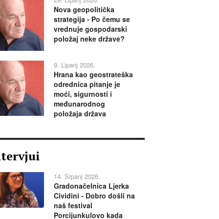
Nova geopolitička
strategija - Po čemu se
vrednuje gospodarski
položaj neke države?
9. Lipanj 2026.
Hrana kao geostrateška
odrednica pitanje je
moći, sigurnosti i
međunarodnog
položaja država
ntervjui
14. Srpanj 2026.
Gradonačelnica Ljerka
Cividini - Dobro došli na
naš festival
Porcijunkulovo kada