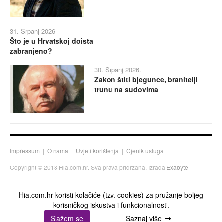
31. Srpanj 2026.
Što je u Hrvatskoj doista
zabranjeno?
30. Srpanj 2026.
Zakon štiti bjegunce, branitelji
trunu na sudovima
Impressum
|
O nama
|
Uvjeti korištenja
|
Cjenik usluga
Copyright © 2018 Hia.com.hr. Sva prava pridržana. Izrada
Exabyte
Hia.com.hr koristi kolačiće (tzv. cookies) za pružanje boljeg
korisničkog iskustva i funkcionalnosti.
Slažem se
Saznaj više