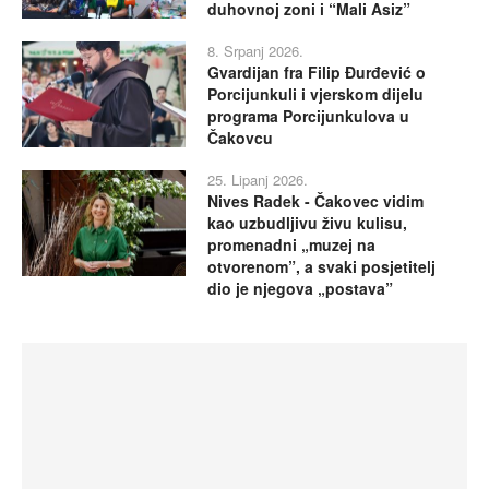
duhovnoj zoni i “Mali Asiz”
8. Srpanj 2026.
Gvardijan fra Filip Đurđević o
Porcijunkuli i vjerskom dijelu
programa Porcijunkulova u
Čakovcu
25. Lipanj 2026.
Nives Radek - Čakovec vidim
kao uzbudljivu živu kulisu,
promenadni „muzej na
otvorenom”, a svaki posjetitelj
dio je njegova „postava”