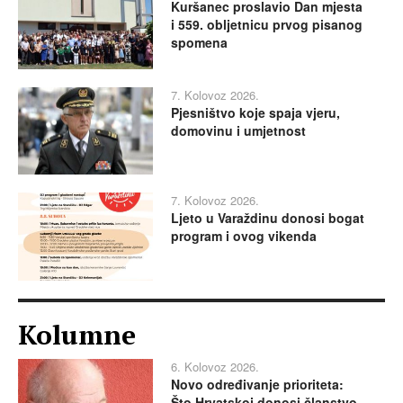
Kuršanec proslavio Dan mjesta
i 559. obljetnicu prvog pisanog
spomena
7. Kolovoz 2026.
Pjesništvo koje spaja vjeru,
domovinu i umjetnost
7. Kolovoz 2026.
Ljeto u Varaždinu donosi bogat
program i ovog vikenda
Kolumne
6. Kolovoz 2026.
Novo određivanje prioriteta:
Što Hrvatskoj donosi članstvo