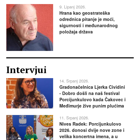
9. Lipanj 2026.
Hrana kao geostrateška
odrednica pitanje je moći,
sigurnosti i međunarodnog
položaja država
Intervjui
14. Srpanj 2026.
Gradonačelnica Ljerka Cividini
- Dobro došli na naš festival
Porcijunkulovo kada Čakovec i
Međimurje žive punim plućima
11. Srpanj 2026.
Nives Radek: Porcijunkulovo
2026. donosi dvije nove zone i
velika koncertna imena, a u