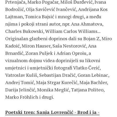
Prtenjača, Marko Pogačar, Miloš Đurđević, Ivana
Bodrožić, Olja Savičević Ivančević, Andrijana Kos
Lajtman, Tomica Bajsić i mnogi drugi, a među
njima i pokoji strani autor, npr. Ana Ahmatova,
Charles Bukowski, William Carlos Williams...
Originalan glazbeni doprinos dali su Bojan Z, Miro
Kadoić, Miron Hauser, Saša Nestorović, Ana
Brnardić, Zoran Puljek i Adrian Oproiu, a
vizualnom dojmu videa doprinijeli su likovni
umjetnici i umjetnički fotografi Vlatko Čerić,
Vatroslav Kuliš, Sebastijan Dračić, Goran Lebinac,
Andrej Tomić, Maja Strgar Kurečić, Maja Bachler,
Darija Jelinčić, Monika Meglić, Tatjana Politeo,
Marko Fröhlich i drugi.
Poetski tren: Sanja Lovrenčić - Brod i ja -