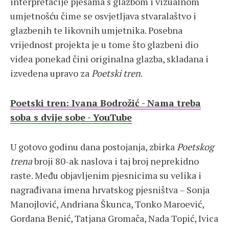
interpretacije pjesama s glazbom i vizualnom
umjetnošću čime se osvjetljava stvaralaštvo i
glazbenih te likovnih umjetnika. Posebna
vrijednost projekta je u tome što glazbeni dio
videa ponekad čini originalna glazba, skladana i
izvedena upravo za
Poetski tren
.
Poetski tren: Ivana Bodrožić - Nama treba
soba s dvije sobe - YouTube
U gotovo godinu dana postojanja, zbirka
Poetskog
trena
broji 80-ak naslova i taj broj neprekidno
raste. Među objavljenim pjesnicima su velika i
nagrađivana imena hrvatskog pjesništva – Sonja
Manojlović, Andriana Škunca, Tonko Maroević,
Gordana Benić, Tatjana Gromača, Nada Topić, Ivica