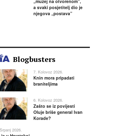
„muzej na otvorenom”,
a svaki posjetitelj dio je
njegova „postava”
Blogbusters
7. Kolovoz 2026.
Knin mora pripadati
braniteljima
6. Kolovoz 2026.
Zašto se iz povijesti
Oluje briše general Ivan
Korade?
 Srpanj 2026.
 je u Hrvatskoj