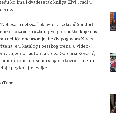
eđu kojima i dvadesetak knjiga. Živi i radi u
obrile.
"Nebesa urnebesa“ objavio je izdavač Sandorf
jene i spoznajno uzbudljive predodžbe koje nas
mo uobičajene asocijacije (iz pogovora Nives
rštena je u katalog Poetskog trena. U video-
rica, ujedno i autorica videa Gordana Kovačić,
s američkom adresom i sjajan likovni umjetnik
adnje pogledajte ovdje:
YouTube