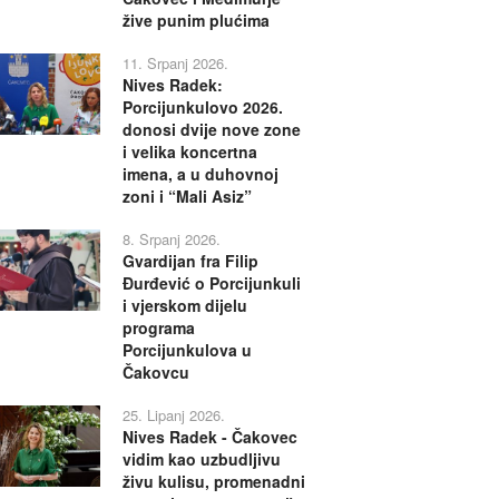
žive punim plućima
11. Srpanj 2026.
Nives Radek:
Porcijunkulovo 2026.
donosi dvije nove zone
i velika koncertna
imena, a u duhovnoj
zoni i “Mali Asiz”
8. Srpanj 2026.
Gvardijan fra Filip
Đurđević o Porcijunkuli
i vjerskom dijelu
programa
Porcijunkulova u
Čakovcu
25. Lipanj 2026.
Nives Radek - Čakovec
vidim kao uzbudljivu
živu kulisu, promenadni