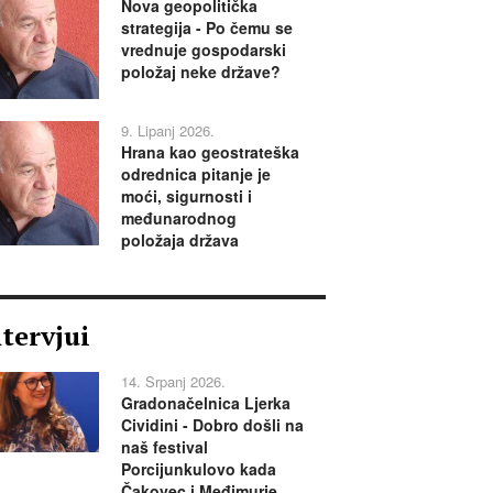
Nova geopolitička
strategija - Po čemu se
vrednuje gospodarski
položaj neke države?
9. Lipanj 2026.
Hrana kao geostrateška
odrednica pitanje je
moći, sigurnosti i
međunarodnog
položaja država
ntervjui
14. Srpanj 2026.
Gradonačelnica Ljerka
Cividini - Dobro došli na
naš festival
Porcijunkulovo kada
Čakovec i Međimurje