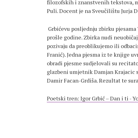
filozofskih i znanstvenih tekstova, m
Puli. Docent je na Sveučilištu Jurja D
Grbićevu posljednju zbirku pjesama 
prošle godine. Zbirka nudi neuobiča
pozivaju da preoblikujemo ili odbaci
Franić). Jedna pjesma iz te knjige uv
obradi pjesme sudjelovali su recitato
glazbeni umjetnik Damjan Krajacic 
Damir Facan-Grdiša. Rezultat te sur
Poetski tren: Igor Grbić – Dan i ti - 