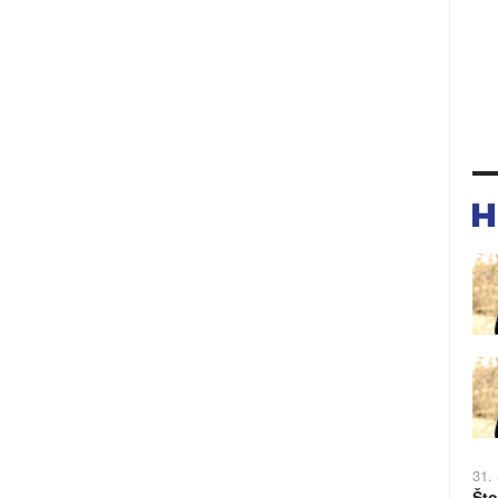
31.
Što