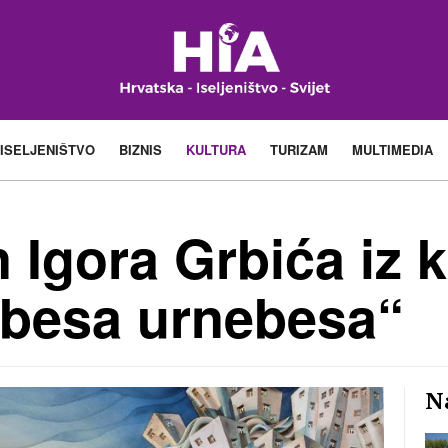
ISELJENIŠTVO
BIZNIS
KULTURA
TURIZAM
MULTIMEDIA
n Igora Grbića iz 
ebesa urnebesa“
Na