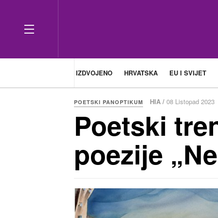
IZDVOJENO
HRVATSKA
EU I SVIJET
HIA /
08 Listopad 2023
POETSKI PANOPTIKUM
Poetski tre
poezije „N