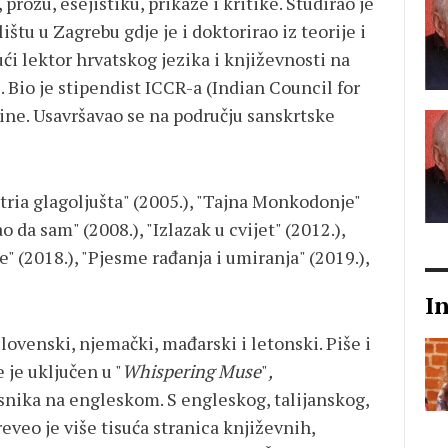
 prozu, esejistiku, prikaze i kritike. Studirao je
ištu u Zagrebu gdje je i doktorirao iz teorije i
ući lektor hrvatskog jezika i književnosti na
. Bio je stipendist ICCR-a (Indian Council for
dine. Usavršavao se na području sanskrtske
stria glagoljušta" (2005.), "Tajna Monkodonje"
o da sam" (2008.), "Izlazak u cvijet" (2012.),
e" (2018.), "Pjesme rađanja i umiranja" (2019.),
I
slovenski, njemački, mađarski i letonski. Piše i
 je uključen u "
Whispering Muse
"
,
nika na engleskom. S engleskog, talijanskog,
veo je više tisuća stranica književnih,