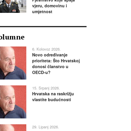
vjeru, domovinu i
umjetnost
olumne
6. Kolovoz 2026.
Novo određivanje
prioriteta: Što Hrvatskoj
donosi članstvo u
OECD-u?
15. Srpanj 2026.
Hrvatska na raskrižju
vlastite budućnosti
29. Lipanj 2026.