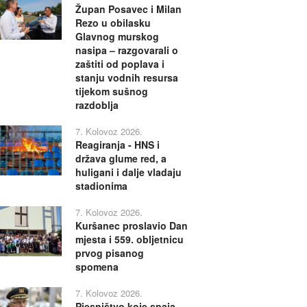
Župan Posavec i Milan
Rezo u obilasku
Glavnog murskog
nasipa – razgovarali o
zaštiti od poplava i
stanju vodnih resursa
tijekom sušnog
razdoblja
7. Kolovoz 2026.
Reagiranja - HNS i
država glume red, a
huligani i dalje vladaju
stadionima
7. Kolovoz 2026.
Kuršanec proslavio Dan
mjesta i 559. obljetnicu
prvog pisanog
spomena
7. Kolovoz 2026.
Pjesništvo koje spaja