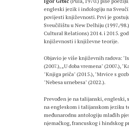
Igor Grbić
(Pula, 1970.) piše poeziju,
engleski jezik i indologiju na Sveučil
povijesti književnosti. Prvi je gostuj
Sveučilištu u New Delhiju (1997./98.)
Cultural Relations) 2014. i 2015. go
književnosti i književne teorije.
Objavio je više književnih radova: "I
(2007.), „U doba vremena" (2007.), "Ka
"Knjiga priča" (2015.), "Mrvice s gozb
"Nebesa urnebesa" (2022.).
Prevođen je na talijanski, engleski, 
na engleskom i talijanskom jeziku te
međunarodnu antologiju mlađih pjes
njemačkog, francuskog i hindskog pre