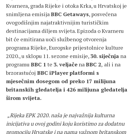
Kvarnera, grada Rijeke i otoka Krka, u Hrvatskoj je
snimljena emisija
BBC Getaways
, posvećena
ovogodišnjim najatraktivnijim turističkim
destinacijama diljem svijeta. Epizoda o Kvarneru
bit će emitirana uoči službenog otvorenja
programa Rijeke, Europske prijestolnice kulture
2020., u sklopu 11. sezone emisije,
30. siječnja
na
programu
BBC 1
te
3. veljače
na
BBC 2
,
ali i na
brzorastućoj
BBC iPlayer
platformi s
mjesečnim dosegom od preko 17 milijuna
britanskih gledatelja i 426 milijuna gledatelja
širom svijeta.
„Rijeka EPK 2020. naša je najvažnija kulturna
inicijativa u ovoj godini koju koristimo za dodatnu
promociju Hrvatske i na nama važnom britanskom