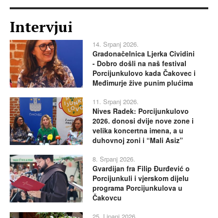
Intervjui
14. Srpanj 2026.
Gradonačelnica Ljerka Cividini
- Dobro došli na naš festival
Porcijunkulovo kada Čakovec i
Međimurje žive punim plućima
11. Srpanj 2026.
Nives Radek: Porcijunkulovo
2026. donosi dvije nove zone i
velika koncertna imena, a u
duhovnoj zoni i “Mali Asiz”
8. Srpanj 2026.
Gvardijan fra Filip Đurđević o
Porcijunkuli i vjerskom dijelu
programa Porcijunkulova u
Čakovcu
25. Lipanj 2026.