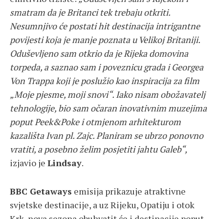
smatram da je Britanci tek trebaju otkriti.
Nesumnjivo
ć
e postati hit destinacija intrigantne
povijesti koja je manje poznata u Velikoj Britaniji.
Oduševljeno sam otkrio da je Rijeka domovina
torpeda, a saznao sam i poveznicu grada i Georgea
Von Trappa koji je poslu
ž
io kao inspiracija za film
„Moje pjesme, moji snovi“. Iako nisam obo
ž
avatelj
tehnologije, bio sam o
č
aran inovativnim muzejima
poput Peek&Poke i otmjenom arhitekturom
kazali
š
ta Ivan pl. Zajc. Planiram se ubrzo ponovno
vratiti, a posebno
ž
elim posjetiti jahtu Galeb“,
izjavio je
Lindsay
.
BBC Getaways
emisija prikazuje atraktivne
svjetske destinacije, a uz Rijeku, Opatiju i otok
Krk, nova sezona obuhvatit će i destinacije poput