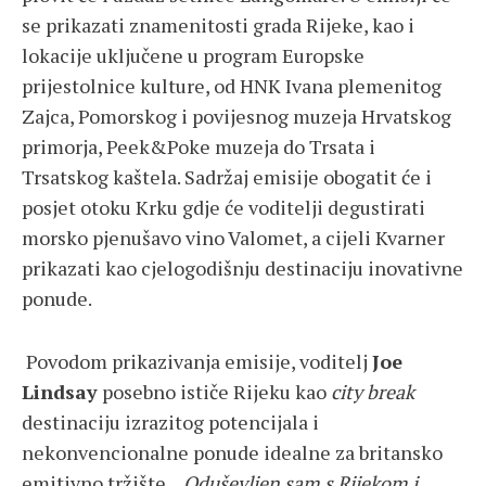
se prikazati znamenitosti grada Rijeke, kao i
lokacije uključene u program Europske
prijestolnice kulture, od HNK Ivana plemenitog
Zajca, Pomorskog i povijesnog muzeja Hrvatskog
primorja, Peek&Poke muzeja do Trsata i
Trsatskog kaštela. Sadržaj emisije obogatit će i
posjet otoku Krku gdje će voditelji degustirati
morsko pjenušavo vino Valomet, a cijeli Kvarner
prikazati kao cjelogodišnju destinaciju inovativne
ponude.
Povodom prikazivanja emisije, voditelj
Joe
Lindsay
posebno ističe Rijeku kao
city break
destinaciju izrazitog potencijala i
nekonvencionalne ponude idealne za britansko
emitivno tržište.
„Odu
š
evljen sam s Rijekom i