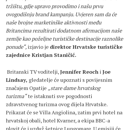
tržištu, gdje upravo provodimo i našu prvu
ovogodišnju brand kampanju. Uvjeren sam da će
naše brojne marketinške aktivnosti među
Britancima rezultirati dodatnom afirmacijom naše
zemlje kao poželjne turističke destinacije raznolike
ponude“,
izjavio je
direktor Hrvatske turističke
zajednice Kristjan Staničić.
Britanski TV voditelji,
Jennifer Reoch
i
Joe
Lindsay,
gledatelje će upoznati s povijesnim
značajem Opatije
„stare dame hrvatskog
turizma“
te istaknuti sve pogodnosti
zdravstvenog turizma ovog dijela Hrvatske.
Prikazat će se Villa Angiolina, zatim prvi hotel na
hrvatskoj obali, hotel Kvarner, a ekipa BBC-a
plovit će i uzduž šetnice Lungomare. U emisiji će