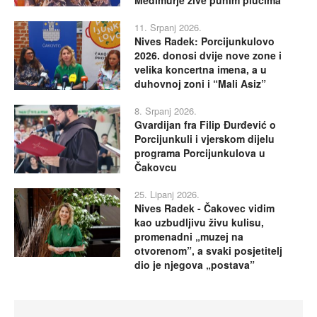
11. Srpanj 2026.
Nives Radek: Porcijunkulovo
2026. donosi dvije nove zone i
velika koncertna imena, a u
duhovnoj zoni i “Mali Asiz”
8. Srpanj 2026.
Gvardijan fra Filip Đurđević o
Porcijunkuli i vjerskom dijelu
programa Porcijunkulova u
Čakovcu
25. Lipanj 2026.
Nives Radek - Čakovec vidim
kao uzbudljivu živu kulisu,
promenadni „muzej na
otvorenom”, a svaki posjetitelj
dio je njegova „postava”