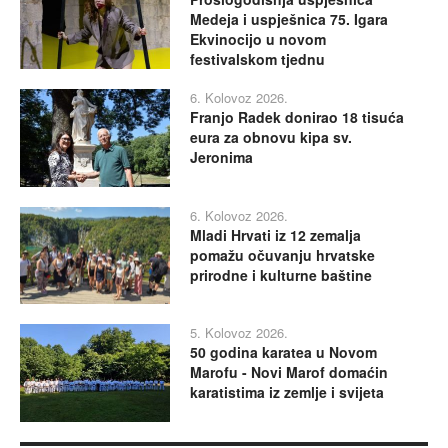
Medeja i uspješnica 75. Igara
Ekvinocijo u novom
festivalskom tjednu
6. Kolovoz 2026.
Franjo Radek donirao 18 tisuća
eura za obnovu kipa sv.
Jeronima
6. Kolovoz 2026.
Mladi Hrvati iz 12 zemalja
pomažu očuvanju hrvatske
prirodne i kulturne baštine
5. Kolovoz 2026.
50 godina karatea u Novom
Marofu - Novi Marof domaćin
karatistima iz zemlje i svijeta