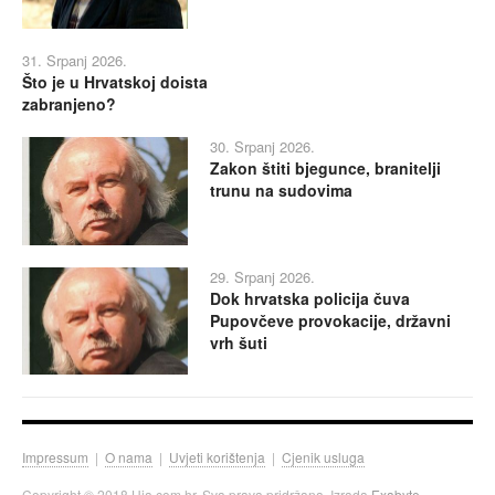
31. Srpanj 2026.
Što je u Hrvatskoj doista
zabranjeno?
30. Srpanj 2026.
Zakon štiti bjegunce, branitelji
trunu na sudovima
29. Srpanj 2026.
Dok hrvatska policija čuva
Pupovčeve provokacije, državni
vrh šuti
Impressum
|
O nama
|
Uvjeti korištenja
|
Cjenik usluga
Copyright © 2018 Hia.com.hr. Sva prava pridržana. Izrada
Exabyte