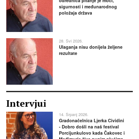
odrednica pitanje je moći,
sigurnosti i međunarodnog
položaja država
28. Svi 2026.
Ulaganja nisu donijela željene
rezultate
Intervjui
14. Srpanj 2026.
Gradonačelnica Ljerka Cividini
- Dobro došli na naš festival
Porcijunkulovo kada Čakovec i
Međimurje žive punim plućima