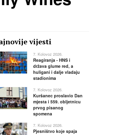
jnovije vijesti
7. Kolovoz 2026.
Reagiranja - HNS i
država glume red, a
huligani i dalje vladaju
stadionima
7. Kolovoz 2026.
Kuršanec proslavio Dan
mjesta i 559. obljetnicu
prvog pisanog
spomena
7. Kolovoz 2026.
Pjesništvo koje spaja