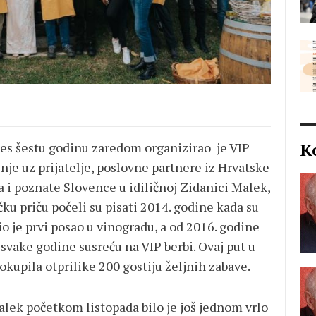
K
s šestu godinu zaredom organizirao je VIP
ženje uz prijatelje, poslovne partnere iz Hrvatske
a i poznate Slovence u idiličnoj Zidanici Malek,
ku priču počeli su pisati 2014. godine kada su
io je prvi posao u vinogradu, a od 2016. godine
 svake godine susreću na VIP berbi. Ovaj put u
okupila otprilike 200 gostiju željnih zabave.
alek početkom listopada bilo je još jednom vrlo