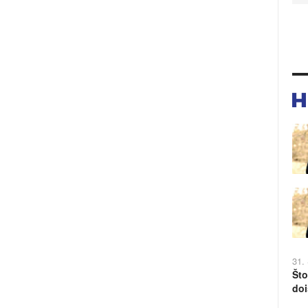
31.
Što
doi