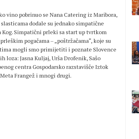
ko vino pobrinuo se Nana Catering iz Maribora,
 slasticama dodale su jednako simpatične
Kog. Simpatični prleki sa start up tvrtkom
 prleškim pogačama – „poštržačama“, koje su
tima mogli smo primijetiti i poznate Slovence
jih loza: Jasna Kuljaj, Urša Drofenik, Sašo
benog centra Gospodarsko razstavišče Iztok
9 Meta Frangež i mnogi drugi.