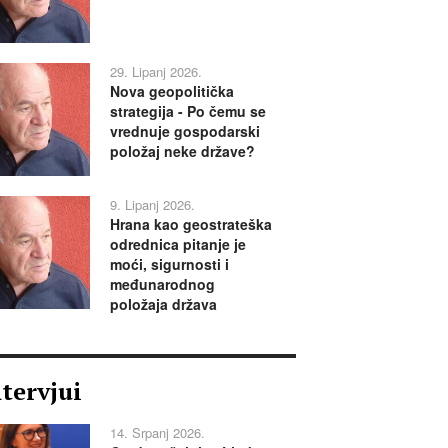
29. Lipanj 2026.
Nova geopolitička
strategija - Po čemu se
vrednuje gospodarski
položaj neke države?
9. Lipanj 2026.
Hrana kao geostrateška
odrednica pitanje je
moći, sigurnosti i
međunarodnog
položaja država
ntervjui
14. Srpanj 2026.