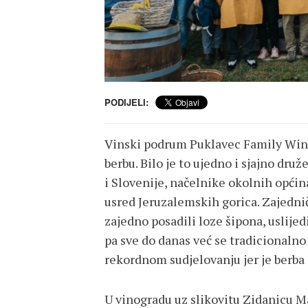
PODIJELI:
Vinski podrum Puklavec Family Wine
berbu. Bilo je to ujedno i sjajno dru
i Slovenije, načelnike okolnih općin
usred Jeruzalemskih gorica. Zajednič
zajedno posadili loze šipona, uslijed
pa sve do danas već se tradicionalno
rekordnom sudjelovanju jer je berba 
U vinogradu uz slikovitu Zidanicu M