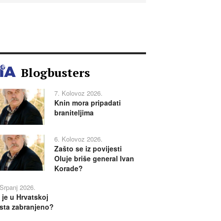
Blogbusters
7. Kolovoz 2026.
Knin mora pripadati
braniteljima
6. Kolovoz 2026.
Zašto se iz povijesti
Oluje briše general Ivan
Korade?
 Srpanj 2026.
 je u Hrvatskoj
sta zabranjeno?