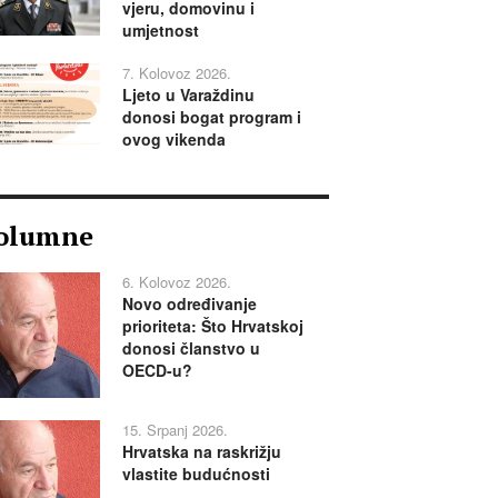
vjeru, domovinu i
umjetnost
7. Kolovoz 2026.
Ljeto u Varaždinu
donosi bogat program i
ovog vikenda
olumne
6. Kolovoz 2026.
Novo određivanje
prioriteta: Što Hrvatskoj
donosi članstvo u
OECD-u?
15. Srpanj 2026.
Hrvatska na raskrižju
vlastite budućnosti