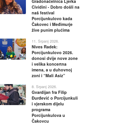
Gradonačelnica Ljerka
Cividini - Dobro došli na
naš festival
Porcijunkulovo kada
Čakovec i Međimurje
žive punim plućima
11. Srpanj 2026.
Nives Radek:
Porcijunkulovo 2026.
donosi dvije nove zone
i velika koncertna
imena, a u duhovnoj
zoni i “Mali Asiz”
8. Srpanj 2026.
Gvardijan fra Filip
Đurđević o Porcijunkuli
i vjerskom dijelu
programa
Porcijunkulova u
Čakovcu