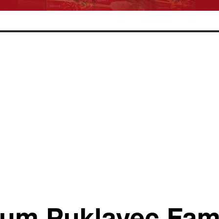
rum Puklavec Fam