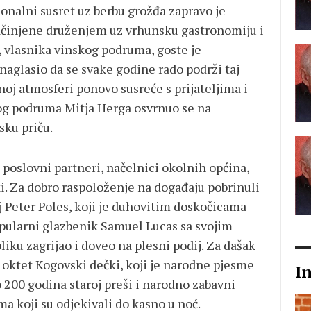
ionalni susret uz berbu grožđa zapravo je
ačinjene druženjem uz vrhunsku gastronomiju i
c, vlasnika vinskog podruma, goste je
 naglasio da se svake godine rado podrži taj
noj atmosferi ponovo susreće s prijateljima i
og podruma Mitja Herga osvrnuo se na
sku priču.
 poslovni partneri, načelnici okolnih općina,
ki. Za dobro raspoloženje na događaju pobrinuli
j Peter Poles, koji je duhovitim doskočicama
pularni glazbenik Samuel Lucas sa svojim
ku zagrijao i doveo na plesni podij. Za dašak
i oktet Kogovski dečki, koji je narodne pjesme
I
 200 godina staroj preši i narodno zabavni
 koji su odjekivali do kasno u noć.