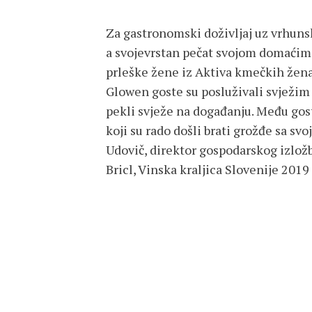
Za gastronomski doživljaj uz vrhuns
a svojevrstan pečat svojom domaćim
prleške žene iz Aktiva kmečkih žena 
Glowen goste su posluživali svježim
pekli svježe na događanju. Među gos
koji su rado došli brati grožđe sa svo
Udovič, direktor gospodarskog izlož
Bricl, Vinska kraljica Slovenije 201