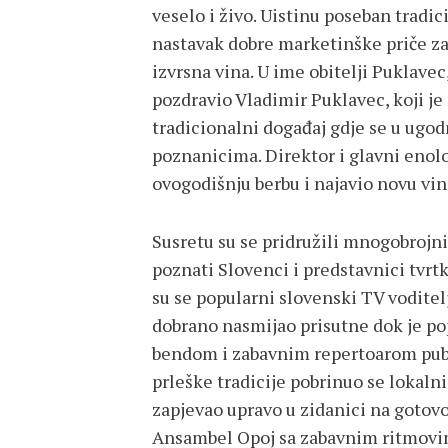
veselo i živo. Uistinu poseban tradic
nastavak dobre marketinške priče z
izvrsna vina. U ime obitelji Puklave
pozdravio Vladimir Puklavec, koji je
tradicionalni događaj gdje se u ugod
poznanicima. Direktor i glavni enol
ovogodišnju berbu i najavio novu vin
Susretu su se pridružili mnogobrojni
poznati Slovenci i predstavnici tvrt
su se popularni slovenski TV voditel
dobrano nasmijao prisutne dok je po
bendom i zabavnim repertoarom publi
prleške tradicije pobrinuo se lokaln
zapjevao upravo u zidanici na gotovo
Ansambel Opoj sa zabavnim ritmovima