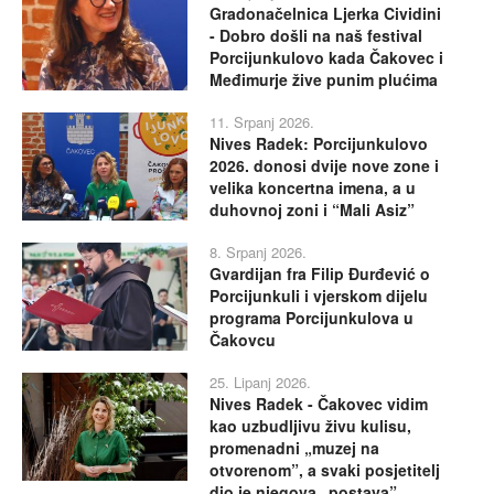
Gradonačelnica Ljerka Cividini
- Dobro došli na naš festival
Porcijunkulovo kada Čakovec i
Međimurje žive punim plućima
11. Srpanj 2026.
Nives Radek: Porcijunkulovo
2026. donosi dvije nove zone i
velika koncertna imena, a u
duhovnoj zoni i “Mali Asiz”
8. Srpanj 2026.
Gvardijan fra Filip Đurđević o
Porcijunkuli i vjerskom dijelu
programa Porcijunkulova u
Čakovcu
25. Lipanj 2026.
Nives Radek - Čakovec vidim
kao uzbudljivu živu kulisu,
promenadni „muzej na
otvorenom”, a svaki posjetitelj
dio je njegova „postava”