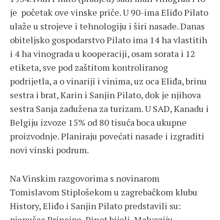
je početak ove vinske priče. U 90-ima Eliđo Pilato
ulaže u strojeve i tehnologiju i širi nasade. Danas
obiteljsko gospodarstvo Pilato ima 14 ha vlastitih
i 4 ha vinograda u kooperaciji, osam sorata i 12
etiketa, sve pod zaštitom kontroliranog
podrijetla, a o vinariji i vinima, uz oca Eliđa, brinu
sestra i brat, Karin i Sanjin Pilato, dok je njihova
sestra Sanja zadužena za turizam. U SAD, Kanadu i
Belgiju izvoze 15% od 80 tisuća boca ukupne
proizvodnje. Planiraju povećati nasade i izgraditi
novi vinski podrum.
Na Vinskim razgovorima s novinarom
Tomislavom Stiplošekom u zagrebačkom klubu
History, Eliđo i Sanjin Pilato predstavili su:
pjenušac Principe, Pinot bijeli, Malvaziju,