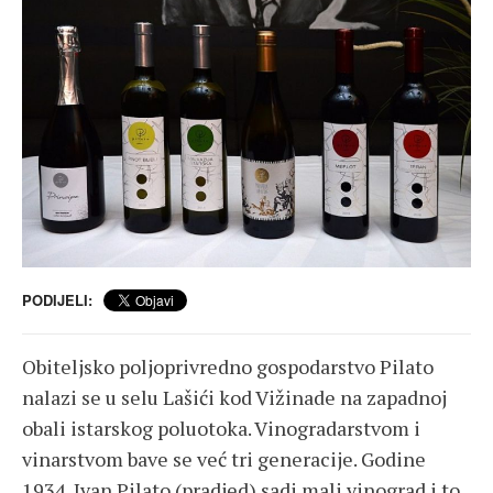
PODIJELI:
Obiteljsko poljoprivredno gospodarstvo Pilato
nalazi se u selu Lašići kod Vižinade na zapadnoj
obali istarskog poluotoka. Vinogradarstvom i
vinarstvom bave se već tri generacije. Godine
1934. Ivan Pilato (pradjed) sadi mali vinograd i to