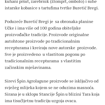
kuhani pršut, zarebrnik (žlomprt, ombolo) i suhe
istarske kobasice s tartufima tvrtke Buretić Bregi.
Poduzeće Buretić Bregi je sa obronaka planine
Učke i ima više od 100 godina obiteljske
proizvođačke tradicije. Proizvode originalne
autohtone proizvode po tradicionalnim
recepturama i kreiraju nove autorske proizvode.
Sve je proizvedeno u vlastitom pogonu po
tradicionalnim recepturama s vlastitim
začinskim mješavinama.
Sirevi Špin Agrolagune proizvode se isključivo od
svježeg mlijeka kojem se ne oduzima masnoća.
Sirana je u sklopu Stancije Špin u blizini Tara koja
ima tisućljetnu tradiciju uzgoja ovaca.