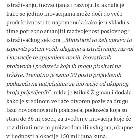
istraživanju, inovacijama i razvoju. Istaknula je
kako se jedino inovacijama može doći do veće
produktivnosti te napomenula kako je u skladu s
time potrebno smanjiti razdvojenost poslovnog i
istraživačkog sektora. „
Ministarstvo želi upravo to
ispraviti putem većih ulaganja u istraživanje, razvoj
i inovacije te spajanjem novih, inovativnih
proizvoda i poduzeća koja ih mogu plasirati na
tržište. Trenutno je samo 30 posto prijavljenih
poduzeća na natječajima za inovacije od ukupnog
broja prijavljenih
“, rekla je Mikuš Žigman i dodala
kako je sredinom veljače otvoren poziv za drugu
fazu novoosnovanih poduzeća, poduzeća koja su
stara do 36 mjeseci, za uvođenje inovacija koje će
rezultirati novim proizvodom ili uslugom, ukupne
vrijednosti alokacije 150 milijuna kuna.