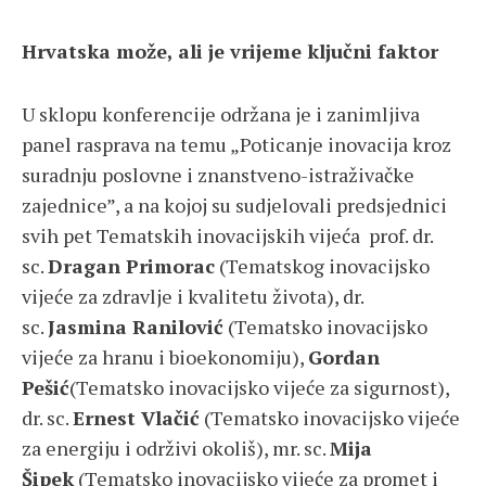
Hrvatska može, ali je vrijeme ključni faktor
U sklopu konferencije održana je i zanimljiva
panel rasprava na temu „Poticanje inovacija kroz
suradnju poslovne i znanstveno-istraživačke
zajednice”, a na kojoj su sudjelovali predsjednici
svih pet Tematskih inovacijskih vijeća prof. dr.
sc.
Dragan Primorac
(Tematskog inovacijsko
vijeće za zdravlje i kvalitetu života), dr.
sc.
Jasmina Ranilović
(Tematsko inovacijsko
vijeće za hranu i bioekonomiju),
Gordan
Pešić
(Tematsko inovacijsko vijeće za sigurnost),
dr. sc.
Ernest Vlačić
(Tematsko inovacijsko vijeće
za energiju i održivi okoliš), mr. sc.
Mija
Šipek
(Tematsko inovacijsko vijeće za promet i