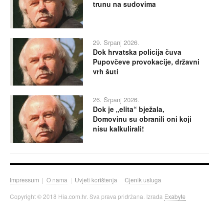
trunu na sudovima
29. Srpanj 2026.
Dok hrvatska policija čuva
Pupovčeve provokacije, državni
vrh šuti
26. Srpanj 2026.
Dok je „elita“ bježala,
Domovinu su obranili oni koji
nisu kalkulirali!
Impressum
|
O nama
|
Uvjeti korištenja
|
Cjenik usluga
Copyright © 2018 Hia.com.hr. Sva prava pridržana. Izrada
Exabyte