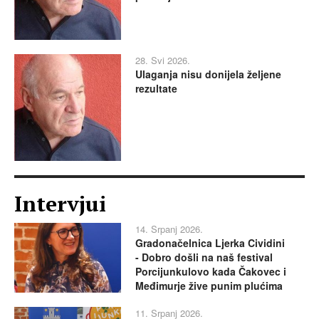
28. Svi 2026.
Ulaganja nisu donijela željene
rezultate
Intervjui
14. Srpanj 2026.
Gradonačelnica Ljerka Cividini
- Dobro došli na naš festival
Porcijunkulovo kada Čakovec i
Međimurje žive punim plućima
11. Srpanj 2026.