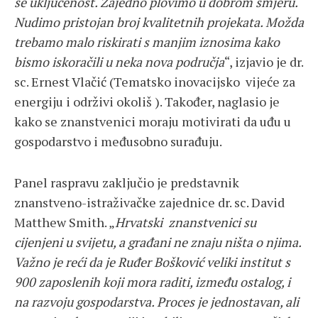
se uključenost. Zajedno plovimo u dobrom smjeru.
Nudimo pristojan broj kvalitetnih projekata. Možda
trebamo malo riskirati s manjim iznosima kako
bismo iskoračili u neka nova područja
“, izjavio je dr.
sc. Ernest Vlačić (Tematsko inovacijsko vijeće za
energiju i održivi okoliš ). Također, naglasio je
kako se znanstvenici moraju motivirati da uđu u
gospodarstvo i međusobno surađuju.
Panel raspravu zaključio je predstavnik
znanstveno-istraživačke zajednice dr. sc. David
Matthew Smith. „
Hrvatski znanstvenici su
cijenjeni u svijetu, a građani ne znaju ništa o njima.
Važno je reći da je Ruđer Bošković veliki institut s
900 zaposlenih koji mora raditi, između ostalog, i
na razvoju gospodarstva. Proces je jednostavan, ali