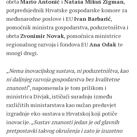
obrta
Mario Antonić
i
Nataša Mikuš Žigman
,
potpredsjednik Hrvatske gospodarske komore za
međunarodne poslove i EU
Ivan Barbarić
,
pomoćnik ministra gospodarstva, poduzetništva i
obrta
Zvonimir Novak
, pomoćnica ministrice
regionalnog razvoja i fondova EU
Ana Odak
te
mnogi drugi.
„
Nema inovacijskog sustava, ni poduzetništva, kao
ni daljnjeg razvoja gospodarstva bez kvalitetne
znanosti
“, napomenula je tom prilikom i
ministrica Divjak, ističući suradnju između
različitih ministarstava kao nužan preduvjet
izgradnje eko-sustava u Hrvatskoj koji potiče
inovacije. „
Sustav znanosti jedan je od glavnih
pretpostavki takvog okruženja i zato je izuzetno