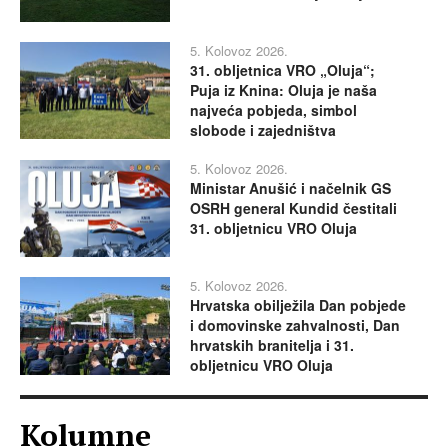
5. Kolovoz 2026.
31. obljetnica VRO „Oluja“;
Puja iz Knina: Oluja je naša
najveća pobjeda, simbol
slobode i zajedništva
5. Kolovoz 2026.
Ministar Anušić i načelnik GS
OSRH general Kundid čestitali
31. obljetnicu VRO Oluja
5. Kolovoz 2026.
Hrvatska obilježila Dan pobjede
i domovinske zahvalnosti, Dan
hrvatskih branitelja i 31.
obljetnicu VRO Oluja
Kolumne