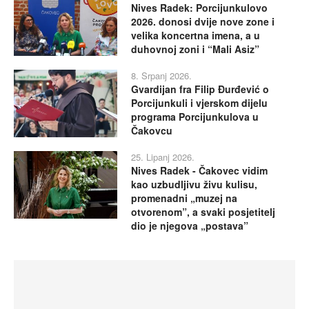
Nives Radek: Porcijunkulovo
2026. donosi dvije nove zone i
velika koncertna imena, a u
duhovnoj zoni i “Mali Asiz”
8. Srpanj 2026.
Gvardijan fra Filip Đurđević o
Porcijunkuli i vjerskom dijelu
programa Porcijunkulova u
Čakovcu
25. Lipanj 2026.
Nives Radek - Čakovec vidim
kao uzbudljivu živu kulisu,
promenadni „muzej na
otvorenom”, a svaki posjetitelj
dio je njegova „postava”