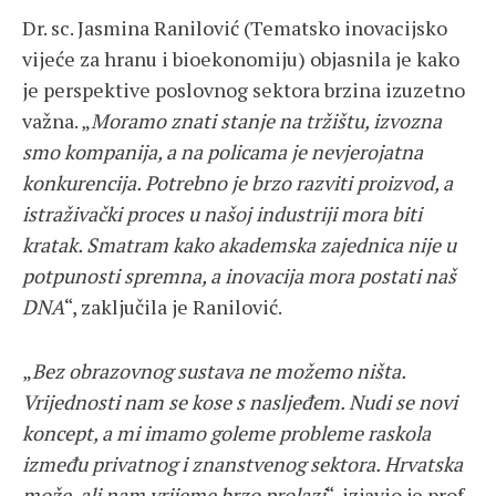
Dr. sc. Jasmina Ranilović (Tematsko inovacijsko
vijeće za hranu i bioekonomiju) objasnila je kako
je perspektive poslovnog sektora brzina izuzetno
važna. „
Moramo znati stanje na tržištu, izvozna
smo kompanija, a na policama je nevjerojatna
konkurencija. Potrebno je brzo razviti proizvod, a
istraživački proces u našoj industriji mora biti
kratak. Smatram kako akademska zajednica nije u
potpunosti spremna, a inovacija mora postati naš
DNA
“, zaključila je Ranilović.
„
Bez obrazovnog sustava ne možemo ništa.
Vrijednosti nam se kose s nasljeđem. Nudi se novi
koncept, a mi imamo goleme probleme raskola
između privatnog i znanstvenog sektora. Hrvatska
može, ali nam vrijeme brzo prolazi
“, izjavio je prof.