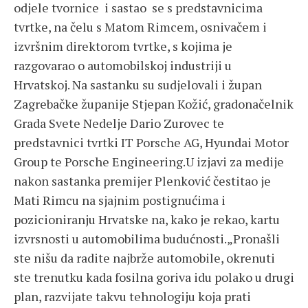
odjele tvornice i sastao se s predstavnicima
tvrtke, na čelu s Matom Rimcem, osnivačem i
izvršnim direktorom tvrtke, s kojima je
razgovarao o automobilskoj industriji u
Hrvatskoj. Na sastanku su sudjelovali i župan
Zagrebačke županije Stjepan Kožić, gradonačelnik
Grada Svete Nedelje Dario Zurovec te
predstavnici tvrtki IT Porsche AG, Hyundai Motor
Group te Porsche Engineering.U izjavi za medije
nakon sastanka premijer Plenković čestitao je
Mati Rimcu na sjajnim postignućima i
pozicioniranju Hrvatske na, kako je rekao, kartu
izvrsnosti u automobilima budućnosti.„Pronašli
ste nišu da radite najbrže automobile, okrenuti
ste trenutku kada fosilna goriva idu polako u drugi
plan, razvijate takvu tehnologiju koja prati