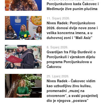
Porcijunkulovo kada Čakovec i
Međimurje žive punim plućima
11. Srpanj 2026.
Nives Radek: Porcijunkulovo
2026. donosi dvije nove zone i
velika koncertna imena, a u
duhovnoj zoni i “Mali Asiz”
8. Srpanj 2026.
Gvardijan fra Filip Đurđević o
Porcijunkuli i vjerskom dijelu
programa Porcijunkulova u
Čakovcu
25. Lipanj 2026.
Nives Radek - Čakovec vidim
kao uzbudljivu živu kulisu,
promenadni „muzej na
otvorenom”, a svaki posjetitelj
dio je njegova „postava”