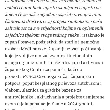
članovima zajednice na još višu razinu. Želimo da
budući centar bude mjesto okupljanja i mjesto na
kojem će se naši sugrađani osjećati ravnopravnim
članovima društva. Ovaj projekt simbolizira i našu
zahvalnost za sve vrijednosti kojima su oplemenili
zajednicu tijekom svoga radnog vijeka
“, istaknuo je
župan Posavec, podsjetivši da starije i nemoćne
osobe u Međimurskoj županiji uživaju poštovanje
koje je vidljivo u nizu izvaninstitucionalnih
usluga organiziranih u našem kraju, od aktivnosti
županijskog Centra za pomoć u kući do
projekta
PrinOs
Crvenoga križa i županijskih
potpora, poput besplatnog prijevoza autobusom i
vlakom, ulaznica za gradske bazene za
umirovljenike i uključivanja u projekte usmjerene
ovom dijelu populacije. Samo u 2024. godini,