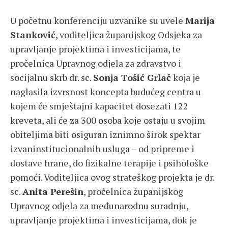
U početnu konferenciju uzvanike su uvele
Marija
Stanković
, voditeljica županijskog Odsjeka za
upravljanje projektima i investicijama, te
pročelnica Upravnog odjela za zdravstvo i
socijalnu skrb dr. sc.
Sonja Tošić Grlač
koja je
naglasila izvrsnost koncepta budućeg centra u
kojem će smještajni kapacitet dosezati 122
kreveta, ali će za 300 osoba koje ostaju u svojim
obiteljima biti osiguran iznimno širok spektar
izvaninstitucionalnih usluga – od pripreme i
dostave hrane, do fizikalne terapije i psihološke
pomoći. Voditeljica ovog strateškog projekta je dr.
sc.
Anita Perešin
, pročelnica županijskog
Upravnog odjela za međunarodnu suradnju,
upravljanje projektima i investicijama, dok je