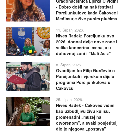
Gradonačelnica Ljerka Cividini
- Dobro došli na naš festival
Porcijunkulovo kada Čakovec i
Međimurje žive punim plućima
11. Srpanj 2026.
Nives Radek: Porcijunkulovo
2026. donosi dvije nove zone i
velika koncertna imena, a u
duhovnoj zoni i “Mali Asiz”
8. Srpanj 2026.
Gvardijan fra Filip Đurđević o
Porcijunkuli i vjerskom dijelu
programa Porcijunkulova u
Čakovcu
25. Lipanj 2026.
Nives Radek - Čakovec vidim
kao uzbudljivu živu kulisu,
promenadni „muzej na
otvorenom”, a svaki posjetitelj
dio je njegova „postava”