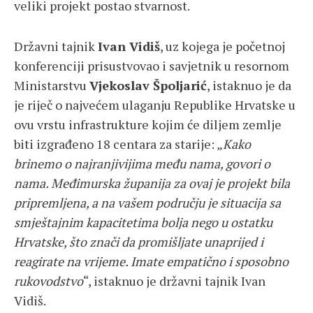
veliki projekt postao stvarnost.
Državni tajnik
Ivan Vidiš
, uz kojega je početnoj
konferenciji prisustvovao i savjetnik u resornom
Ministarstvu
Vjekoslav Špoljarić
, istaknuo je da
je riječ o najvećem ulaganju Republike Hrvatske u
ovu vrstu infrastrukture kojim će diljem zemlje
biti izgrađeno 18 centara za starije: „
Kako
brinemo o najranjivijima među nama, govori o
nama. Međimurska županija za ovaj je projekt bila
pripremljena, a na vašem području je situacija sa
smještajnim kapacitetima bolja nego u ostatku
Hrvatske, što znači da promišljate unaprijed i
reagirate na vrijeme. Imate empatično i sposobno
rukovodstvo
“, istaknuo je državni tajnik Ivan
Vidiš.