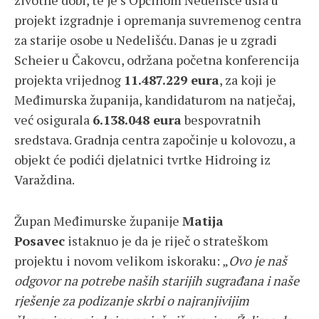
životne dobi, te je s Općinom Nedelišće ušla u
projekt izgradnje i opremanja suvremenog centra
za starije osobe u Nedelišću. Danas je u zgradi
Scheier u Čakovcu, održana početna konferencija
projekta vrijednog
11.487.229 eura
, za koji je
Međimurska županija, kandidaturom na natječaj,
već osigurala
6.138.048 eura
bespovratnih
sredstava. Gradnja centra započinje u kolovozu, a
objekt će podići djelatnici tvrtke Hidroing iz
Varaždina.
Župan Međimurske županije
Matija
Posavec
istaknuo je da je riječ o strateškom
projektu i novom velikom iskoraku: „
Ovo je naš
odgovor na potrebe naših starijih sugrađana i naše
rješenje za podizanje skrbi o najranjivijim