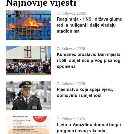
Najnovije vijesti
7. Kolovoz 2026.
Reagiranja - HNS i država glume
red, a huligani i dalje vladaju
stadionima
7. Kolovoz 2026.
Kuršanec proslavio Dan mjesta
i 559. obljetnicu prvog pisanog
spomena
7. Kolovoz 2026.
Pjesništvo koje spaja vjeru,
domovinu i umjetnost
7. Kolovoz 2026.
Ljeto u Varaždinu donosi bogat
program i ovog vikenda