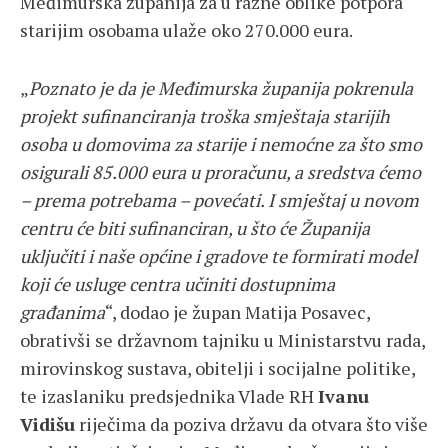
Međimurska županija za u razne oblike potpora
starijim osobama ulaže oko 270.000 eura.
„
Poznato je da je Međimurska županija pokrenula
projekt sufinanciranja troška smještaja starijih
osoba u domovima za starije i nemoćne za što smo
osigurali 85.000 eura u proračunu, a sredstva ćemo
– prema potrebama – povećati. I smještaj u novom
centru će biti sufinanciran, u što će Županija
uključiti i naše općine i gradove te formirati model
koji će usluge centra učiniti dostupnima
građanima
“, dodao je župan Matija Posavec,
obrativši se državnom tajniku u Ministarstvu rada,
mirovinskog sustava, obitelji i socijalne politike,
te izaslaniku predsjednika Vlade RH
Ivanu
Vidišu
riječima da poziva državu da otvara što više