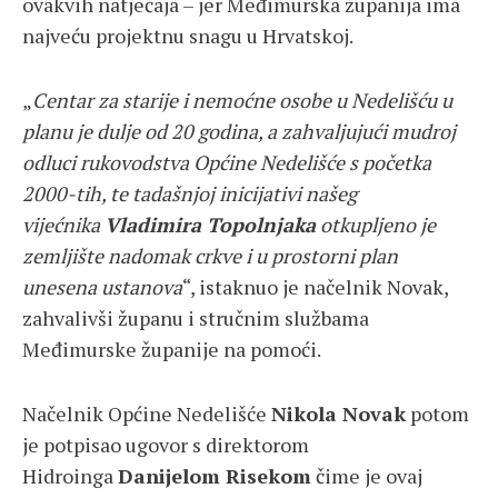
ovakvih natječaja – jer Međimurska županija ima
najveću projektnu snagu u Hrvatskoj.
„
Centar za starije i nemoćne osobe u Nedelišću u
planu je dulje od 20 godina, a zahvaljujući mudroj
odluci rukovodstva Općine Nedelišće s početka
2000-tih, te tadašnjoj inicijativi našeg
vijećnika
Vladimira Topolnjaka
otkupljeno je
zemljište nadomak crkve i u prostorni plan
unesena ustanova
“, istaknuo je načelnik Novak,
zahvalivši županu i stručnim službama
Međimurske županije na pomoći.
Načelnik Općine Nedelišće
Nikola Novak
potom
je potpisao ugovor s direktorom
Hidroinga
Danijelom Risekom
čime je ovaj