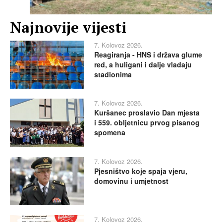
Najnovije vijesti
7. Kolovoz 2026.
Reagiranja - HNS i država glume
red, a huligani i dalje vladaju
stadionima
7. Kolovoz 2026.
Kuršanec proslavio Dan mjesta
i 559. obljetnicu prvog pisanog
spomena
7. Kolovoz 2026.
Pjesništvo koje spaja vjeru,
domovinu i umjetnost
7. Kolovoz 2026.