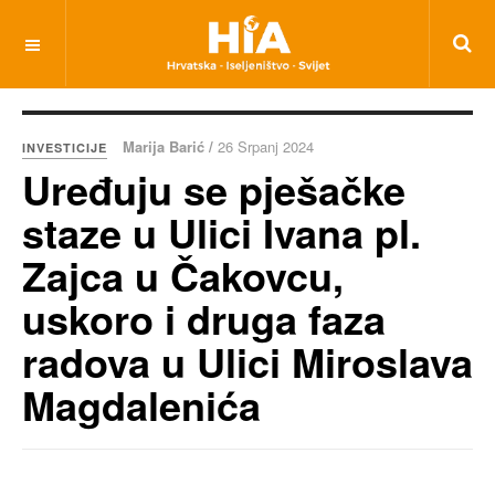
Marija Barić /
26 Srpanj 2024
INVESTICIJE
Uređuju se pješačke
staze u Ulici Ivana pl.
Zajca u Čakovcu,
uskoro i druga faza
radova u Ulici Miroslava
Magdalenića