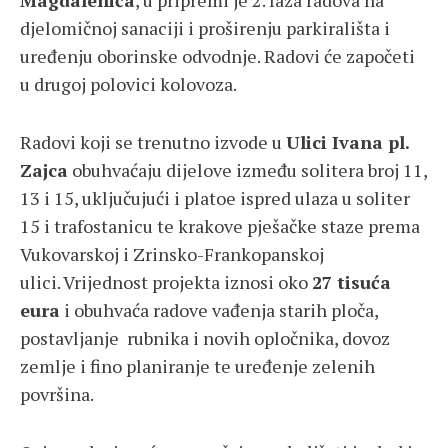
Magdalenića
, u pripremi je 2. faza radova na
djelomičnoj sanaciji i proširenju parkirališta i
uređenju oborinske odvodnje. Radovi će započeti
u drugoj polovici kolovoza.
Radovi koji se trenutno izvode u
Ulici Ivana pl.
Zajca
obuhvaćaju dijelove između solitera broj 11,
13 i 15, uključujući i platoe ispred ulaza u soliter
15 i trafostanicu te krakove pješačke staze prema
Vukovarskoj i Zrinsko-Frankopanskoj
ulici. Vrijednost projekta iznosi oko
27 tisuća
eura
i obuhvaća radove vađenja starih ploča,
postavljanje rubnika i novih opločnika, dovoz
zemlje i fino planiranje te uređenje zelenih
površina.