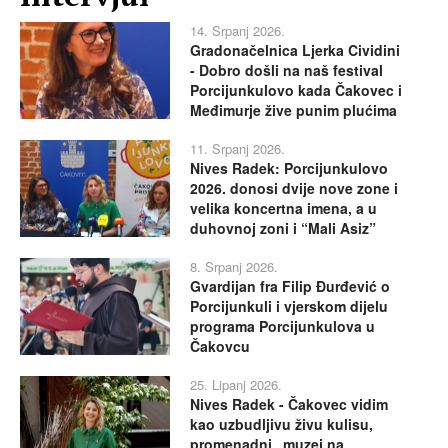
14. Srpanj 2026.
Gradonačelnica Ljerka Cividini
- Dobro došli na naš festival
Porcijunkulovo kada Čakovec i
Međimurje žive punim plućima
11. Srpanj 2026.
Nives Radek: Porcijunkulovo
2026. donosi dvije nove zone i
velika koncertna imena, a u
duhovnoj zoni i “Mali Asiz”
8. Srpanj 2026.
Gvardijan fra Filip Đurđević o
Porcijunkuli i vjerskom dijelu
programa Porcijunkulova u
Čakovcu
25. Lipanj 2026.
Nives Radek - Čakovec vidim
kao uzbudljivu živu kulisu,
promenadni „muzej na