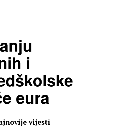
ranju
nih i
redškolske
će eura
jnovije vijesti