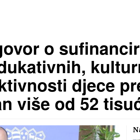
ovor o sufinanci
ukativnih, kultur
ktivnosti djece p
an više od 52 tisu
Na