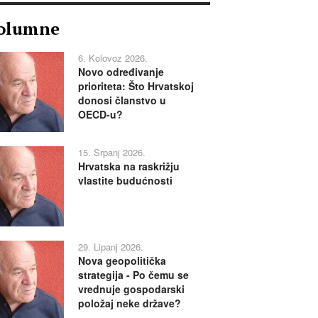
olumne
6. Kolovoz 2026.
Novo određivanje
prioriteta: Što Hrvatskoj
donosi članstvo u
OECD-u?
15. Srpanj 2026.
Hrvatska na raskrižju
vlastite budućnosti
29. Lipanj 2026.
Nova geopolitička
strategija - Po čemu se
vrednuje gospodarski
položaj neke države?