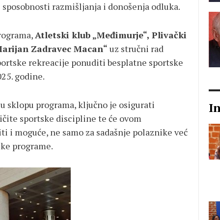
 sposobnosti razmišljanja i donošenja odluka.
programa,
Atletski klub „Međimurje“, Plivački
„Marijan Zadravec Macan“
uz stručni rad
sportske rekreacije ponuditi besplatne sportske
025. godine.
u sklopu programa, ključno je osigurati
I
ičite sportske discipline te će ovom
ti i moguće, ne samo za sadašnje polaznike već
tske programe.