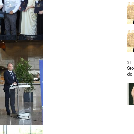
31.
Što
doi