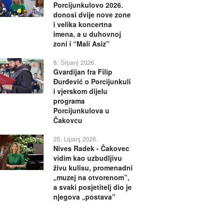
Porcijunkulovo 2026.
donosi dvije nove zone
i velika koncertna
imena, a u duhovnoj
zoni i “Mali Asiz”
8. Srpanj 2026.
Gvardijan fra Filip
Đurđević o Porcijunkuli
i vjerskom dijelu
programa
Porcijunkulova u
Čakovcu
25. Lipanj 2026.
Nives Radek - Čakovec
vidim kao uzbudljivu
živu kulisu, promenadni
„muzej na otvorenom”,
a svaki posjetitelj dio je
njegova „postava”