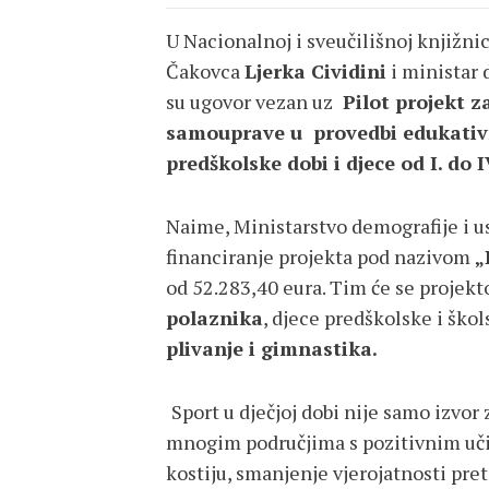
U Nacionalnoj i sveučilišnoj knjižni
Čakovca
Ljerka Cividini
i ministar 
su ugovor vezan uz
Pilot projekt z
samouprave u provedbi edukativni
predškolske dobi i djece od I. do 
Naime, Ministarstvo demografije i u
financiranje projekta pod nazivom
„
od 52.283,40 eura. Tim će se proje
polaznika
, djece predškolske i ško
plivanje i gimnastika.
Sport u dječjoj dobi nije samo izvor
mnogim područjima s pozitivnim učin
kostiju, smanjenje vjerojatnosti preti