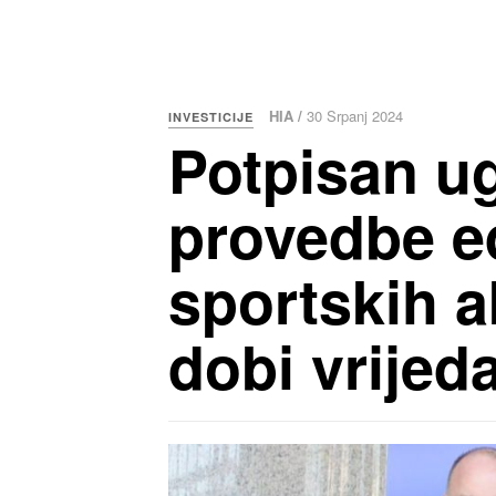
HIA /
30 Srpanj 2024
INVESTICIJE
Potpisan ug
provedbe ed
sportskih a
dobi vrijed