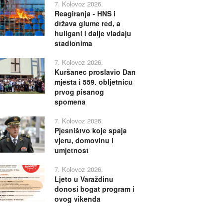
7. Kolovoz 2026.
Reagiranja - HNS i
država glume red, a
huligani i dalje vladaju
stadionima
7. Kolovoz 2026.
Kuršanec proslavio Dan
mjesta i 559. obljetnicu
prvog pisanog
spomena
7. Kolovoz 2026.
Pjesništvo koje spaja
vjeru, domovinu i
umjetnost
7. Kolovoz 2026.
Ljeto u Varaždinu
donosi bogat program i
ovog vikenda