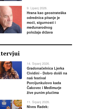
9. Lipanj 2026.
Hrana kao geostrateška
odrednica pitanje je
moći, sigurnosti i
međunarodnog
položaja država
ntervjui
14. Srpanj 2026.
Gradonačelnica Ljerka
Cividini - Dobro došli na
naš festival
Porcijunkulovo kada
Čakovec i Međimurje
žive punim plućima
11. Srpanj 2026.
Nives Radek: