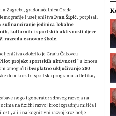
K
ci u Zagrebu, gradonačelnica Grada
demografije i useljeništva
Ivan Šipić,
potpisali
a sufinanciranje jedinica lokalne
h, kulturnih i sportskih aktivnosti djece
IV. razreda osnovne škole
.
seljeništva odobrilo je Gradu Čakovcu
Pilot projekt sportskih aktivnosti“
u iznosu
ktom omogućiti
besplatno uključivanje 280
lske dobi kroz tri sportska programa:
atletika,
 zabave nego i generator zdravog razvoja na
cima na fizički razvoj kroz izgradnju mišića i
losti, ali i na kognitivni razvoj kroz bolje