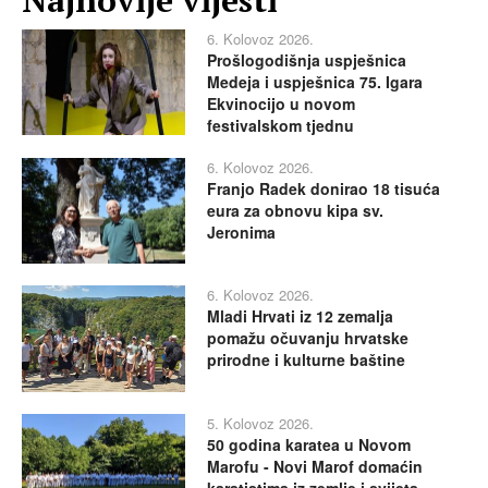
6. Kolovoz 2026.
Prošlogodišnja uspješnica
Medeja i uspješnica 75. Igara
Ekvinocijo u novom
festivalskom tjednu
6. Kolovoz 2026.
Franjo Radek donirao 18 tisuća
eura za obnovu kipa sv.
Jeronima
6. Kolovoz 2026.
Mladi Hrvati iz 12 zemalja
pomažu očuvanju hrvatske
prirodne i kulturne baštine
5. Kolovoz 2026.
50 godina karatea u Novom
Marofu - Novi Marof domaćin
karatistima iz zemlje i svijeta