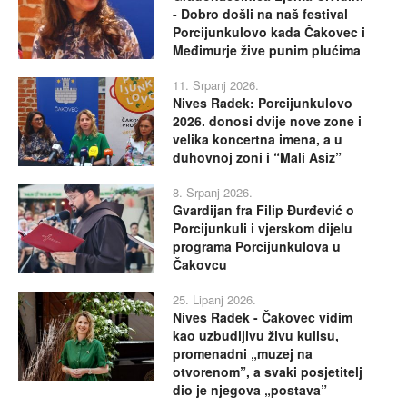
- Dobro došli na naš festival
Porcijunkulovo kada Čakovec i
Međimurje žive punim plućima
11. Srpanj 2026.
Nives Radek: Porcijunkulovo
2026. donosi dvije nove zone i
velika koncertna imena, a u
duhovnoj zoni i “Mali Asiz”
8. Srpanj 2026.
Gvardijan fra Filip Đurđević o
Porcijunkuli i vjerskom dijelu
programa Porcijunkulova u
Čakovcu
25. Lipanj 2026.
Nives Radek - Čakovec vidim
kao uzbudljivu živu kulisu,
promenadni „muzej na
otvorenom”, a svaki posjetitelj
dio je njegova „postava”