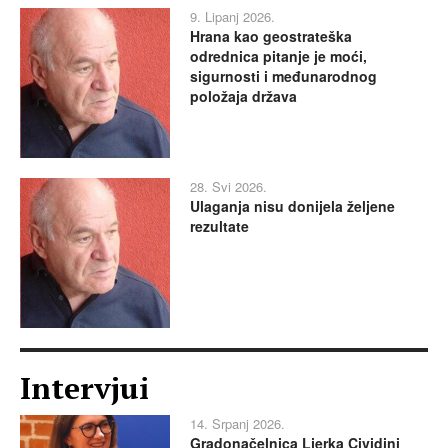
9. Lipanj 2026.
Hrana kao geostrateška
odrednica pitanje je moći,
sigurnosti i međunarodnog
položaja država
28. Svi 2026.
Ulaganja nisu donijela željene
rezultate
Intervjui
14. Srpanj 2026.
Gradonačelnica Ljerka Cividini