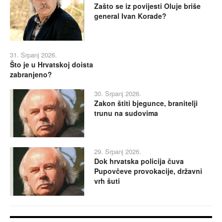
Zašto se iz povijesti Oluje briše
general Ivan Korade?
31. Srpanj 2026.
Što je u Hrvatskoj doista
zabranjeno?
30. Srpanj 2026.
Zakon štiti bjegunce, branitelji
trunu na sudovima
29. Srpanj 2026.
Dok hrvatska policija čuva
Pupovčeve provokacije, državni
vrh šuti