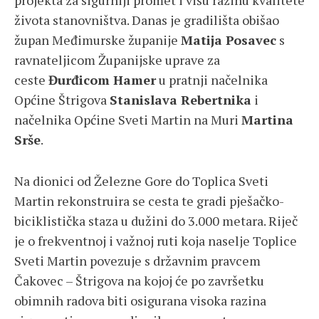
projekta za sigurniji promet i višu razinu kvalitete
života stanovništva. Danas je gradilišta obišao
župan Međimurske županije
Matija Posavec
s
ravnateljicom Županijske uprave za
ceste
Đurđicom Hamer
u pratnji načelnika
Općine Štrigova
Stanislava Rebertnika
i
načelnika Općine Sveti Martin na Muri
Martina
Srše
.
Na dionici od Železne Gore do Toplica Sveti
Martin rekonstruira se cesta te gradi pješačko-
biciklistička staza u dužini do 3.000 metara. Riječ
je o frekventnoj i važnoj ruti koja naselje Toplice
Sveti Martin povezuje s državnim pravcem
Čakovec – Štrigova na kojoj će po završetku
obimnih radova biti osigurana visoka razina