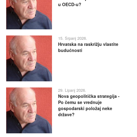
u OECD-u?
15. Srpanj 2026.
Hrvatska na raskrižju vlastite
budućnosti
29. Lipanj 2026.
Nova geopolitička strategija -
Po čemu se vrednuje
gospodarski položaj neke
države?