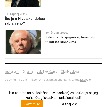
31. Srpanj 2026.
Što je u Hrvatskoj doista
zabranjeno?
30. Srpanj 2026.
Zakon štiti bjegunce, branitelji
trunu na sudovima
Impressum
|
O nama
|
Uvjeti korištenja
|
Cjenik usluga
Copyright © 2018 Hia.com.hr. Sva prava pridržana. Izrada
Exabyte
Hia.com.hr koristi kolačiće (tzv. cookies) za pružanje boljeg
korisničkog iskustva i funkcionalnosti.
Slažem se
Saznaj više