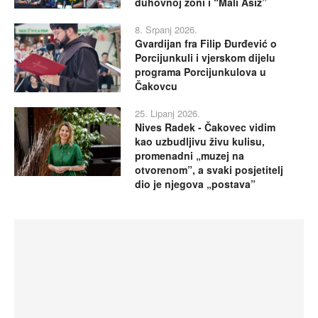
duhovnoj zoni i “Mali Asiz”
8. Srpanj 2026.
Gvardijan fra Filip Đurđević o
Porcijunkuli i vjerskom dijelu
programa Porcijunkulova u
Čakovcu
25. Lipanj 2026.
Nives Radek - Čakovec vidim
kao uzbudljivu živu kulisu,
promenadni „muzej na
otvorenom”, a svaki posjetitelj
dio je njegova „postava”