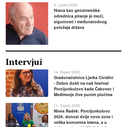
9. Lipanj 2026.
Hrana kao geostrateška
odrednica pitanje je moći,
sigurnosti i međunarodnog
položaja država
Intervjui
14. Srpanj 2026.
Gradonačelnica Ljerka Cividini
- Dobro došli na naš festival
Porcijunkulovo kada Čakovec i
Međimurje žive punim plućima
11. Srpanj 2026.
Nives Radek: Porcijunkulovo
2026. donosi dvije nove zone i
velika koncertna imena, a u