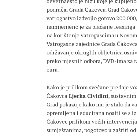
devetnaesto je nizu koje je kupljen
području Grada Čakovca. Grad Čakov
vatrogastvo izdvojio gotovo 200.000,
namijenjeno je za plaćanje leasinga z
na korištenje vatrogascima u Novom 
Vatrogasne zajednice Grada Čakovca 
održavanje okruglih obljetnica osniv
preko mjesnih odbora, DVD-ima za r
eura.
Kako je prilikom svečane predaje vo
Čakovca
Ljerka
Cividini
, sustavnim
Grad pokazuje kako mu je stalo da v
opremljena i educirana nositi se s i
Čakovec prilikom većih intervencija,
sumještanima, pogotovo u zaštiti od 