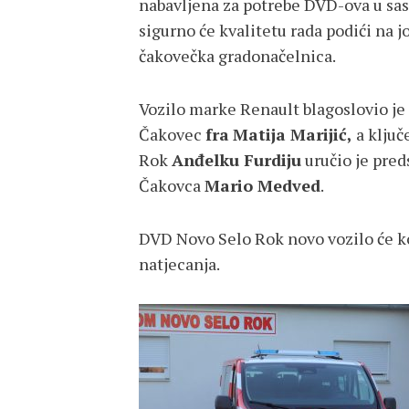
nabavljena za potrebe DVD-ova u sa
sigurno će kvalitetu rada podići na j
čakovečka gradonačelnica.
Vozilo marke Renault blagoslovio je 
Čakovec
fra
Matija Marijić,
a klju
Rok
Anđelku Furdiju
uručio je pred
Čakovca
Mario Medved
.
DVD Novo Selo Rok novo vozilo će kor
natjecanja.