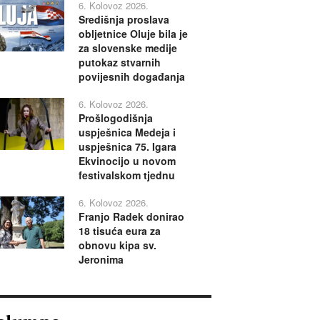
6. Kolovoz 2026.
Središnja proslava
obljetnice Oluje bila je
za slovenske medije
putokaz stvarnih
povijesnih događanja
6. Kolovoz 2026.
Prošlogodišnja
uspješnica Medeja i
uspješnica 75. Igara
Ekvinocijo u novom
festivalskom tjednu
6. Kolovoz 2026.
Franjo Radek donirao
18 tisuća eura za
obnovu kipa sv.
Jeronima