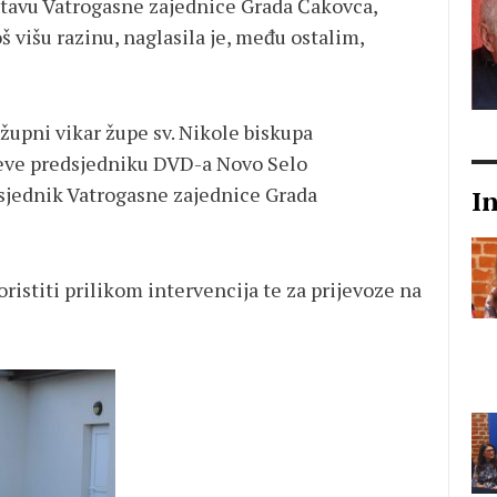
stavu Vatrogasne zajednice Grada Čakovca,
oš višu razinu, naglasila je, među ostalim,
župni vikar župe sv. Nikole biskupa
čeve predsjedniku DVD-a Novo Selo
sjednik Vatrogasne zajednice Grada
I
istiti prilikom intervencija te za prijevoze na