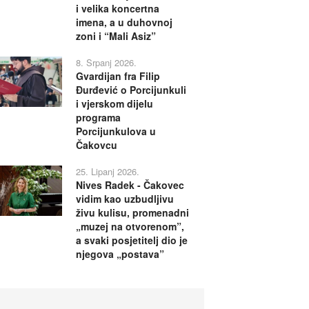
i velika koncertna
imena, a u duhovnoj
zoni i “Mali Asiz”
8. Srpanj 2026.
Gvardijan fra Filip
Đurđević o Porcijunkuli
i vjerskom dijelu
programa
Porcijunkulova u
Čakovcu
25. Lipanj 2026.
Nives Radek - Čakovec
vidim kao uzbudljivu
živu kulisu, promenadni
„muzej na otvorenom”,
a svaki posjetitelj dio je
njegova „postava”