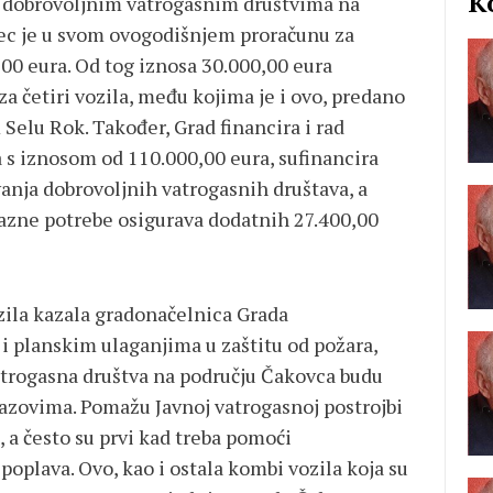
K
o dobrovoljnim vatrogasnim društvima na
ec je u svom ovogodišnjem proračunu za
00 eura. Od tog iznosa 30.000,00 eura
a četiri vozila, među kojima je i ovo, predano
Selu Rok. Također, Grad financira i rad
s iznosom od 110.000,00 eura, sufinancira
anja dobrovoljnih vatrogasnih društava, a
azne potrebe osigurava dodatnih 27.400,00
zila kazala gradonačelnica Grada
 i planskim ulaganjima u zaštitu od požara,
atrogasna društva na području Čakovca budu
zazovima. Pomažu Javnoj vatrogasnoj postrojbi
 a često su prvi kad treba pomoći
poplava. Ovo, kao i ostala kombi vozila koja su