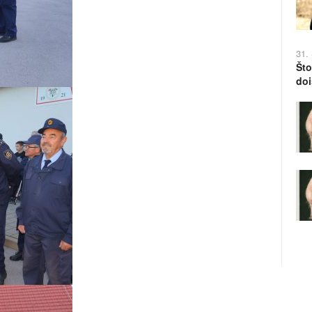
31.
Što
doi