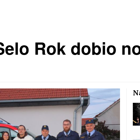
elo Rok dobio n
Na