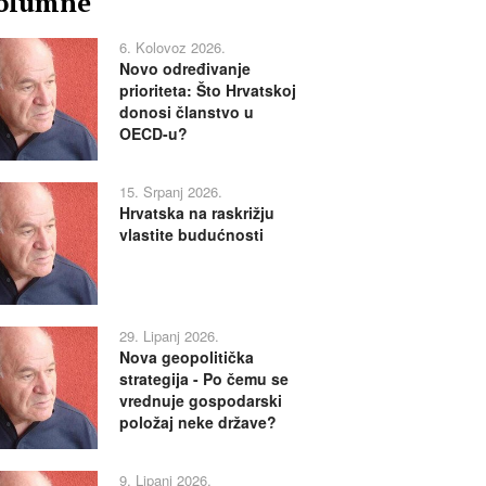
olumne
6. Kolovoz 2026.
Novo određivanje
prioriteta: Što Hrvatskoj
donosi članstvo u
OECD-u?
15. Srpanj 2026.
Hrvatska na raskrižju
vlastite budućnosti
29. Lipanj 2026.
Nova geopolitička
strategija - Po čemu se
vrednuje gospodarski
položaj neke države?
9. Lipanj 2026.