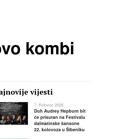
ovo kombi
jnovije vijesti
7. Kolovoz 2026.
Duh Audrey Hepburn bit
će prisutan na Festivalu
dalmatinske šansone
22. kolovoza u Šibeniku