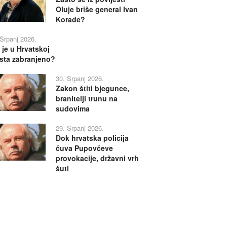
Oluje briše general Ivan
Korade?
 Srpanj 2026.
 je u Hrvatskoj
sta zabranjeno?
30. Srpanj 2026.
Zakon štiti bjegunce,
branitelji trunu na
sudovima
29. Srpanj 2026.
Dok hrvatska policija
čuva Pupovčeve
provokacije, državni vrh
šuti