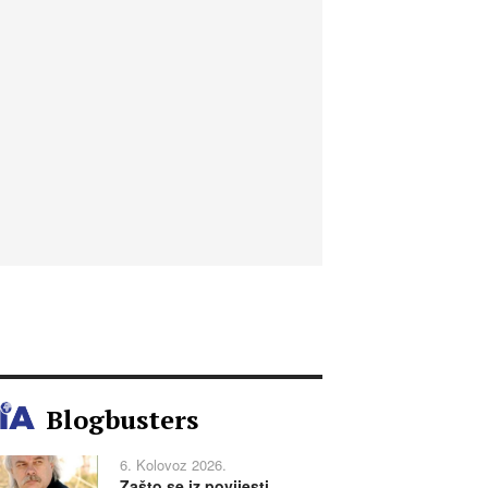
Blogbusters
6. Kolovoz 2026.
Zašto se iz povijesti