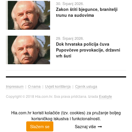
30. Srpanj 2026.
Zakon štiti bjegunce, branitelji
trunu na sudovima
29. Srpanj 2026.
Dok hrvatska policija čuva
Pupovčeve provokacije, državni
vrh šuti
Impressum
|
O nama
|
Uvjeti korištenja
|
Cjenik usluga
Copyright © 2018 Hia.com.hr. Sva prava pridržana. Izrada
Exabyte
Hia.com.hr koristi kolačiće (tzv. cookies) za pružanje boljeg
korisničkog iskustva i funkcionalnosti.
Slažem se
Saznaj više