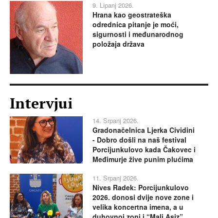
9. Lipanj 2026.
Hrana kao geostrateška
odrednica pitanje je moći,
sigurnosti i međunarodnog
položaja država
Intervjui
14. Srpanj 2026.
Gradonačelnica Ljerka Cividini
- Dobro došli na naš festival
Porcijunkulovo kada Čakovec i
Međimurje žive punim plućima
11. Srpanj 2026.
Nives Radek: Porcijunkulovo
2026. donosi dvije nove zone i
velika koncertna imena, a u
duhovnoj zoni i “Mali Asiz”