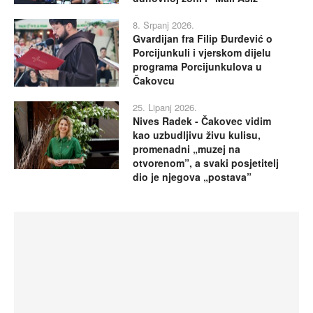
8. Srpanj 2026.
Gvardijan fra Filip Đurđević o
Porcijunkuli i vjerskom dijelu
programa Porcijunkulova u
Čakovcu
25. Lipanj 2026.
Nives Radek - Čakovec vidim
kao uzbudljivu živu kulisu,
promenadni „muzej na
otvorenom”, a svaki posjetitelj
dio je njegova „postava”