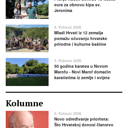
eura za obnovu kipa sv.
Jeronima
6. Kolovoz 2026.
Mladi Hrvati iz 12 zemalja
pomažu očuvanju hrvatske
prirodne i kulturne baštine
5. Kolovoz 2026.
50 godina karatea u Novom
Marofu - Novi Marof domaćin
karatistima iz zemlje i svijeta
Kolumne
6. Kolovoz 2026.
Novo određivanje prioriteta:
Što Hrvatskoj donosi članstvo