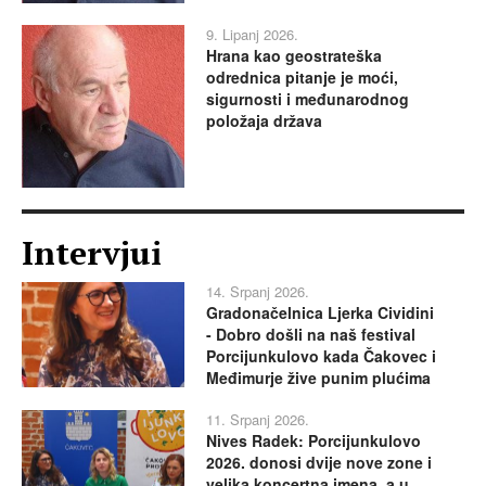
9. Lipanj 2026.
Hrana kao geostrateška
odrednica pitanje je moći,
sigurnosti i međunarodnog
položaja država
Intervjui
14. Srpanj 2026.
Gradonačelnica Ljerka Cividini
- Dobro došli na naš festival
Porcijunkulovo kada Čakovec i
Međimurje žive punim plućima
11. Srpanj 2026.
Nives Radek: Porcijunkulovo
2026. donosi dvije nove zone i
velika koncertna imena, a u