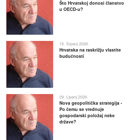
Što Hrvatskoj donosi članstvo
u OECD-u?
15. Srpanj 2026.
Hrvatska na raskrižju vlastite
budućnosti
29. Lipanj 2026.
Nova geopolitička strategija -
Po čemu se vrednuje
gospodarski položaj neke
države?