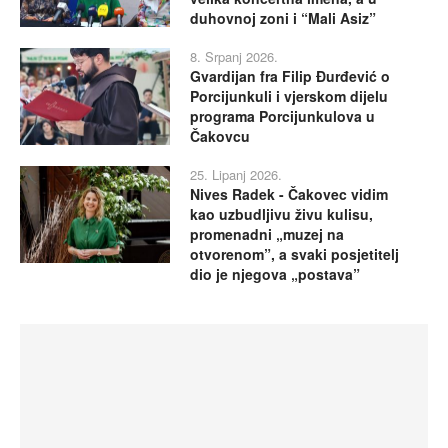
duhovnoj zoni i “Mali Asiz”
8. Srpanj 2026.
Gvardijan fra Filip Đurđević o
Porcijunkuli i vjerskom dijelu
programa Porcijunkulova u
Čakovcu
25. Lipanj 2026.
Nives Radek - Čakovec vidim
kao uzbudljivu živu kulisu,
promenadni „muzej na
otvorenom”, a svaki posjetitelj
dio je njegova „postava”