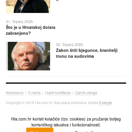
31. Srpanj 2026.
Što je u Hrvatskoj doista
zabranjeno?
30. Srpanj 2026.
Zakon štiti bjegunce, branitelji
trunu na sudovima
Impressum
|
O nama
|
Uvjeti korištenja
|
Cjenik usluga
Copyright © 2018 Hia.com.hr. Sva prava pridržana. Izrada
Exabyte
Hia.com.hr koristi kolačiće (tzv. cookies) za pružanje boljeg
korisničkog iskustva i funkcionalnosti.