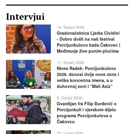
Intervjui
14. Srpanj 2026.
Gradonačelnica Ljerka Cividini
- Dobro došli na naš festival
Porcijunkulovo kada Čakovec i
Međimurje žive punim plućima
11. Srpanj 2026.
Nives Radek: Porcijunkulovo
2026. donosi dvije nove zone i
velika koncertna imena, a u
duhovnoj zoni i “Mali Asiz”
8. Srpanj 2026.
Gvardijan fra Filip Đurđević o
Porcijunkuli i vjerskom dijelu
programa Porcijunkulova u
Čakovcu
25. Lipanj 2026.