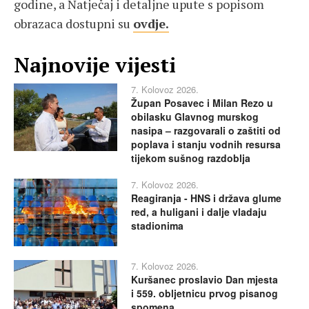
godine, a Natječaj i detaljne upute s popisom
obrazaca dostupni su
ovdje.
Najnovije vijesti
7. Kolovoz 2026.
Župan Posavec i Milan Rezo u
obilasku Glavnog murskog
nasipa – razgovarali o zaštiti od
poplava i stanju vodnih resursa
tijekom sušnog razdoblja
7. Kolovoz 2026.
Reagiranja - HNS i država glume
red, a huligani i dalje vladaju
stadionima
7. Kolovoz 2026.
Kuršanec proslavio Dan mjesta
i 559. obljetnicu prvog pisanog
spomena