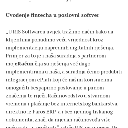
Uvođenje fintecha u poslovni softver
„U RIS Softwareu uvijek tražimo način kako da
klijentima ponudimo veću vrijednost kroz
implementaciju naprednih digitalnih rješenja.
Primjer za to je i naša suradnja s partnerom
moj
eRačun
čija su rješenja već dugo
implementirana u naša, a suradnju ćemo produbiti
integracijom ePlati koji će našim korisnicima
omogućiti bespapirno poslovanje u punom
značenju te riječi. Računovodstvo u stvarnom
vremenu i plaćanje bez internetskog bankarstva,
direktno iz Faros ERP-a i bez ijednog tiskanog
dokumenta, znači da nijedan računovođa više
neće raditi u prošlosti“, ističe RIS-ova uprava. Uz