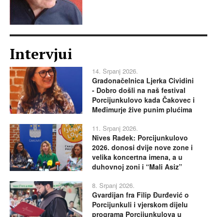
Intervjui
14. Srpanj 2026.
Gradonačelnica Ljerka Cividini
- Dobro došli na naš festival
Porcijunkulovo kada Čakovec i
Međimurje žive punim plućima
11. Srpanj 2026.
Nives Radek: Porcijunkulovo
2026. donosi dvije nove zone i
velika koncertna imena, a u
duhovnoj zoni i “Mali Asiz”
8. Srpanj 2026.
Gvardijan fra Filip Đurđević o
Porcijunkuli i vjerskom dijelu
programa Porcijunkulova u