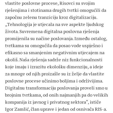
vlastite poslovne procese, Risovci su svojim
rješenjima i stotinama drugih tvrtki omogućili da
započnu zelenu tranziciju kroz digitalizaciju.
„Tehnologija je utjecala na sve aspekte ljudskog
života. Suvremena digitalna poslovna rješenja
promijenila su načine poslovanja. Između ostalog,
tvrtkama su omogućila da posao vode uspješno i
efikasno sa smanjenim negativnim utjecajem na
okoliš. Naša rješenja sadrže niz funkcionalnosti
koje imaju i izrazitu ekološku dimenziju, a ideje
za mnoge od njih proizašle su iz želje da vlastite
poslovne procese učinimo boljima i održivijima.
Digitalnu transformaciju poslovanja proveli smo u
brojnim tvrtkama, od onih najmanjih pa do velikih
kompanija iz javnog i privatnog sektora“, ističe
Igor Zamlić, član uprave i jedan od osnivača RIS-a.