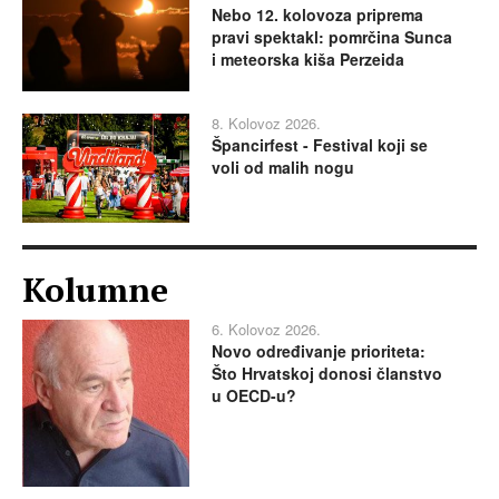
Nebo 12. kolovoza priprema
pravi spektakl: pomrčina Sunca
i meteorska kiša Perzeida
8. Kolovoz 2026.
Špancirfest - Festival koji se
voli od malih nogu
Kolumne
6. Kolovoz 2026.
Novo određivanje prioriteta:
Što Hrvatskoj donosi članstvo
u OECD-u?