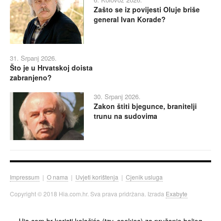
Zašto se iz povijesti Oluje briše
general Ivan Korade?
31. Srpanj 2026.
Što je u Hrvatskoj doista
zabranjeno?
30. Srpanj 2026.
Zakon štiti bjegunce, branitelji
trunu na sudovima
Impressum
|
O nama
|
Uvjeti korištenja
|
Cjenik usluga
Copyright © 2018 Hia.com.hr. Sva prava pridržana. Izrada
Exabyte