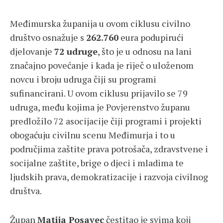
Međimurska županija u ovom ciklusu civilno
društvo osnažuje s
262.760
eura podupirući
djelovanje
72 udruge
, što je u odnosu na lani
značajno povećanje i kada je riječ o uloženom
novcu i broju udruga čiji su programi
sufinancirani. U ovom ciklusu prijavilo se 79
udruga, među kojima je Povjerenstvo županu
predložilo 72 asocijacije čiji programi i projekti
obogaćuju civilnu scenu Međimurja i to u
područjima zaštite prava potrošača, zdravstvene i
socijalne zaštite, brige o djeci i mladima te
ljudskih prava, demokratizacije i razvoja civilnog
društva.
Župan
Matija Posavec
čestitao je svima koji