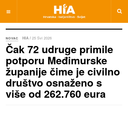
HIA /
25 Svi 2026
NOVAC
Čak 72 udruge primile
potporu Međimurske
županije čime je civilno
društvo osnaženo s
više od 262.760 eura