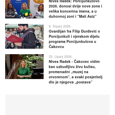
Nives Radek: Porcijunkulovo
2026. donosi dvije nove zone i
velika koncertna imena, a u
duhovnoj zoni i “Mali Asiz”
8. Srpanj 2026.
Gvardijan fra Filip Đurđević o
Porcijunkuli i vjerskom dijelu
programa Porcijunkulova u
Čakovcu
25. Lipanj 2026.
Nives Radek - Čakovec vidim
kao uzbudljivu živu kulisu,
promenadni „muzej na
otvorenom”, a svaki posjetitelj
dio je njegova „postava”