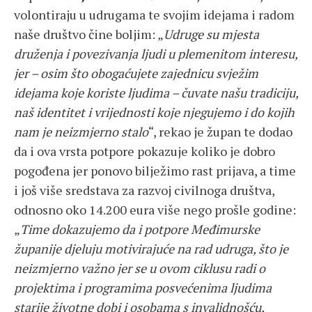
volontiraju u udrugama te svojim idejama i radom
naše društvo čine boljim: „
Udruge su mjesta
druženja i povezivanja ljudi u plemenitom interesu,
jer – osim što obogaćujete zajednicu svježim
idejama koje koriste ljudima – čuvate našu tradiciju,
naš identitet i vrijednosti koje njegujemo i do kojih
nam je neizmjerno stalo
“, rekao je župan te dodao
da i ova vrsta potpore pokazuje koliko je dobro
pogođena jer ponovo bilježimo rast prijava, a time
i još više sredstava za razvoj civilnoga društva,
odnosno oko 14.200 eura više nego prošle godine:
„
Time dokazujemo da i potpore Međimurske
županije djeluju motivirajuće na rad udruga, što je
neizmjerno važno jer se u ovom ciklusu radi o
projektima i programima posvećenima ljudima
starije životne dobi i osobama s invalidnošću,