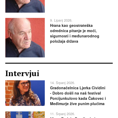
9. Lipanj 2026.
Hrana kao geostrateška
odrednica pitanje je moći,
sigurnosti i međunarodnog
položaja država
Intervjui
14. Srpanj 2026.
Gradonačelnica Ljerka Cividini
- Dobro došli na naš festival
Porcijunkulovo kada Čakovec i
Međimurje žive punim plućima
11. Srpanj 2026.