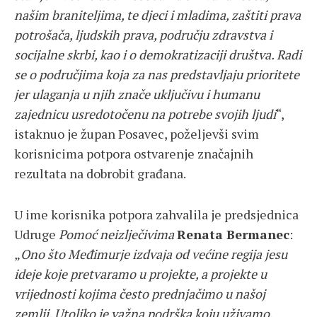
našim braniteljima, te djeci i mladima, zaštiti prava
potrošača, ljudskih prava, području zdravstva i
socijalne skrbi, kao i o demokratizaciji društva. Radi
se o područjima koja za nas predstavljaju prioritete
jer ulaganja u njih znače uključivu i humanu
zajednicu usredotočenu na potrebe svojih ljudi
“,
istaknuo je župan Posavec, poželjevši svim
korisnicima potpora ostvarenje značajnih
rezultata na dobrobit građana.
U ime korisnika potpora zahvalila je predsjednica
Udruge
Pomoć neizlječivima
Renata Bermanec
:
„
Ono što Međimurje izdvaja od većine regija jesu
ideje koje pretvaramo u projekte, a projekte u
vrijednosti kojima često prednjačimo u našoj
zemlji. Utoliko je važna podrška koju uživamo,