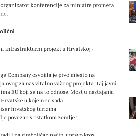
 organizator konferencije za ministre prometa
ine.
olični
 infrastrukturni projekt u Hrvatskoj -
dge Company osvojila je prvo mjesto na
 ovog za nas vitalno važnog projekta. Taj javni
ilima EU koji se na to odnose. Most u nastajanju
a Hrvatske u kojem se sada
biser hrvatskog turizma
lje povezan s ostatkom zemlje.''
radi i na simboličan način, upravo kroz