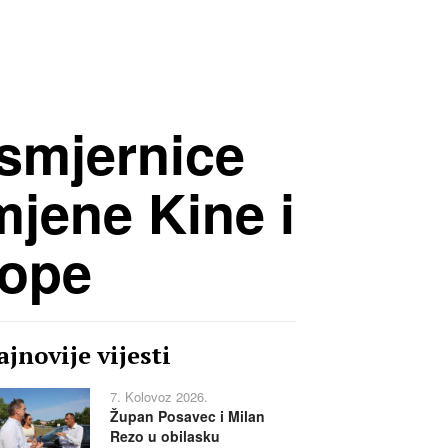
smjernice
mjene Kine i
rope
jnovije vijesti
7. Kolovoz 2026.
Župan Posavec i Milan
Rezo u obilasku