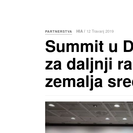
HIA /
12 Travanj 2019
PARTNERSTVA
Summit u D
za daljnji 
zemalja sre