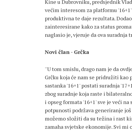
Kine u Dubrovniku, predsjednik Vlad
većim interesom za platformu '16+1' 
produktivna te daje rezultata. Dodao 
zainteresirane kako za status promat
naglasio je, vjeruje da ova suradnja t
Novi član - Grčka
''U tom smislu, drago nam je da ovd
Grčku koja će nam se pridružiti kao 
sastanka '16+1' postati suradnja '17+
zbog suradnje koja raste i bilateral
i opseg formata '16+1' sve je veći na
potpunosti podržava generiranje još 
možemo složiti da su težina i rast k
zamaha svjetske ekonomije. Svi mi o