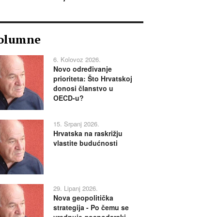
olumne
6. Kolovoz 2026.
Novo određivanje
prioriteta: Što Hrvatskoj
donosi članstvo u
OECD-u?
15. Srpanj 2026.
Hrvatska na raskrižju
vlastite budućnosti
29. Lipanj 2026.
Nova geopolitička
strategija - Po čemu se
vrednuje gospodarski