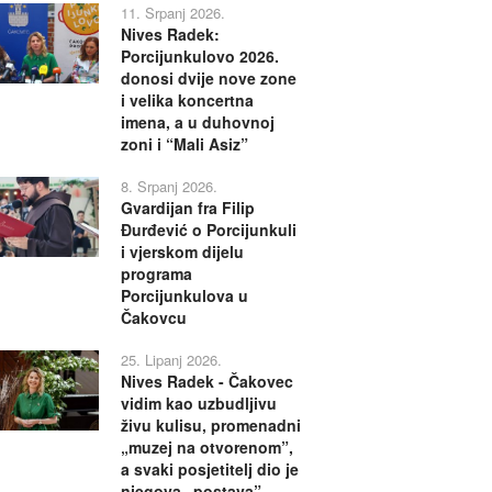
11. Srpanj 2026.
Nives Radek:
Porcijunkulovo 2026.
donosi dvije nove zone
i velika koncertna
imena, a u duhovnoj
zoni i “Mali Asiz”
8. Srpanj 2026.
Gvardijan fra Filip
Đurđević o Porcijunkuli
i vjerskom dijelu
programa
Porcijunkulova u
Čakovcu
25. Lipanj 2026.
Nives Radek - Čakovec
vidim kao uzbudljivu
živu kulisu, promenadni
„muzej na otvorenom”,
a svaki posjetitelj dio je
njegova „postava”