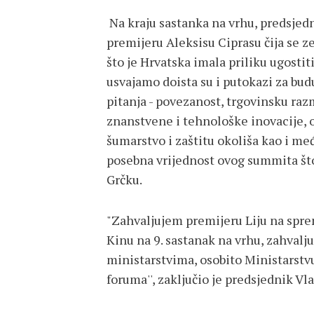
Na kraju sastanka na vrhu, predsjed
premijeru Aleksisu Ciprasu čija se zem
što je Hrvatska imala priliku ugostit
usvajamo doista su i putokazi za bud
pitanja - povezanost, trgovinsku razm
znanstvene i tehnološke inovacije, o
šumarstvo i zaštitu okoliša kao i međ
posebna vrijednost ovog summita što
Grčku.
"Zahvaljujem premijeru Liju na spre
Kinu na 9. sastanak na vrhu, zahval
ministarstvima, osobito Ministarstv
foruma'', zaključio je predsjednik Vl