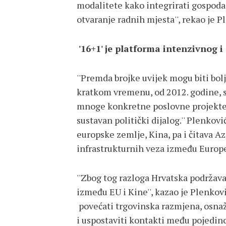
modalitete kako integrirati gospodars
otvaranje radnih mjesta'', rekao je P
'16+1' je platforma intenzivnog i
''Premda brojke uvijek mogu biti bolj
kratkom vremenu, od 2012. godine, su
mnoge konkretne poslovne projekte, a
sustavan politički dijalog.'' Plenkovi
europske zemlje, Kina, pa i čitava Az
infrastrukturnih veza između Europ
''Zbog tog razloga Hrvatska podržava
između EU i Kine'', kazao je Plenkov
povećati trgovinska razmjena, osnaž
i uspostaviti kontakti među pojedinc