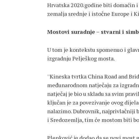
Hrvatska 2020.godine biti domaćin i
zemalja srednje i istočne Europe i K
Mostovi suradnje – stvarni i simb
U tom je kontekstu spomenuo i glavni
izgradnju Pelješkog mosta.
''Kineska tvrtka China Road and Bri
međunarodnom natječaju za izgradnju
natječaj je bio u skladu sa svim prav
ključan je za povezivanje ovog dijel
nalazimo. Dubrovnik, najprivlačniji 
i Sredozemlja, tim će mostom biti bo
Plenković je dodao da se novi most g