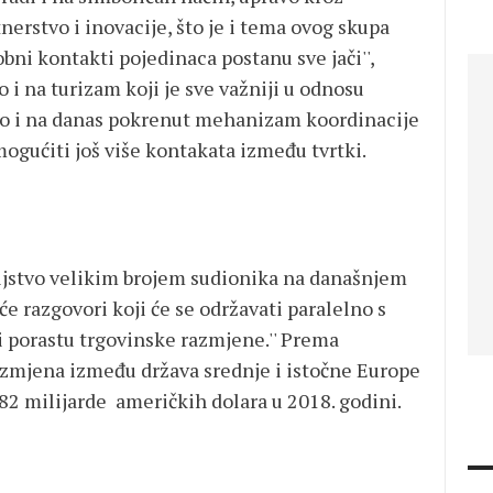
tnerstvo i inovacije, što je i tema ovog skupa
ni kontakti pojedinaca postanu sve jači'',
 i na turizam koji je sve važniji u odnosu
ao i na danas pokrenut mehanizam koordinacije
mogućiti još više kontakata između tvrtki.
ljstvo velikim brojem sudionika na današnjem
e razgovori koji će se održavati paralelno s
 porastu trgovinske razmjene.'' Prema
azmjena između država srednje i istočne Europe
 82 milijarde američkih dolara u 2018. godini.