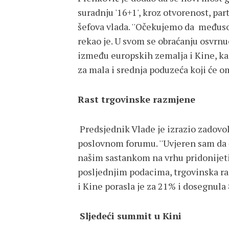
suradnju '16+1', kroz otvorenost, par
šefova vlada. ''Očekujemo da međusob
rekao je. U svom se obraćanju osvrnuo
između europskih zemalja i Kine, k
za mala i srednja poduzeća koji će o
Rast trgovinske razmjene
Predsjednik Vlade je izrazio zadovo
poslovnom forumu. ''Uvjeren sam da ć
našim sastankom na vrhu pridonijeti
posljednjim podacima, trgovinska r
i Kine porasla je za 21% i dosegnula
Sljedeći summit u Kini