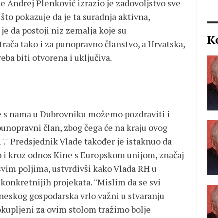
e Andrej Plenković izrazio je zadovoljstvo sve
što pokazuje da je ta suradnja aktivna,
je da postoji niz zemalja koje su
K
rača tako i za punopravno članstvo, a Hrvatska,
reba biti otvorena i uključiva.
je s nama u Dubrovniku možemo pozdraviti i
punopravni član, zbog čega će na kraju ovog
1'.'' Predsjednik Vlade također je istaknuo da
no i kroz odnos Kine s Europskom unijom, značaj
 svim poljima, ustvrdivši kako Vlada RH u
konkretnijih projekata. ''Mislim da se svi
ineskog gospodarska vrlo važni u stvaranju
kupljeni za ovim stolom tražimo bolje