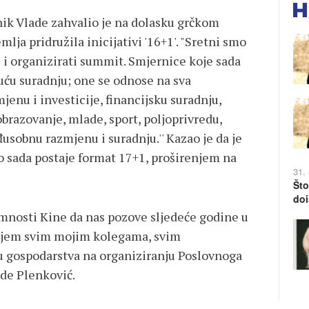
nik Vlade zahvalio je na dolasku grčkom
lja pridružila inicijativi '16+1'. "Sretni smo
i i organizirati summit. Smjernice koje sada
uću suradnju; one se odnose na sva
jenu i investicije, financijsku suradnju,
brazovanje, mlade, sport, poljoprivredu,
usobnu razmjenu i suradnju.'' Kazao je da je
 sada postaje format 17+1, proširenjem na
31.
Što
doi
mnosti Kine da nas pozove sljedeće godine u
jujem svim mojim kolegama, svim
u gospodarstva na organiziranju Poslovnoga
ade Plenković.