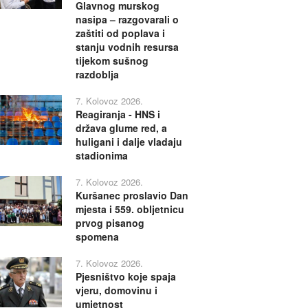
Glavnog murskog
nasipa – razgovarali o
zaštiti od poplava i
stanju vodnih resursa
tijekom sušnog
razdoblja
7. Kolovoz 2026.
Reagiranja - HNS i
država glume red, a
huligani i dalje vladaju
stadionima
7. Kolovoz 2026.
Kuršanec proslavio Dan
mjesta i 559. obljetnicu
prvog pisanog
spomena
7. Kolovoz 2026.
Pjesništvo koje spaja
vjeru, domovinu i
umjetnost