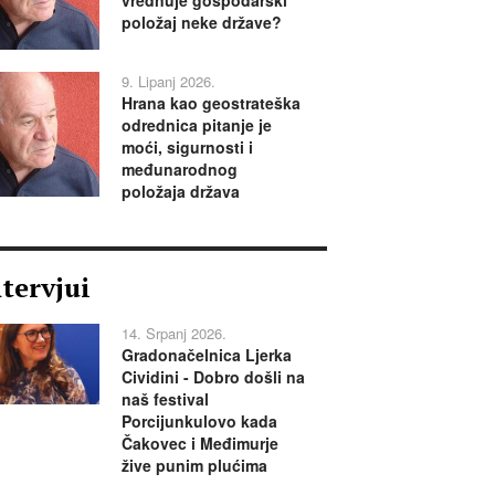
položaj neke države?
9. Lipanj 2026.
Hrana kao geostrateška
odrednica pitanje je
moći, sigurnosti i
međunarodnog
položaja država
ntervjui
14. Srpanj 2026.
Gradonačelnica Ljerka
Cividini - Dobro došli na
naš festival
Porcijunkulovo kada
Čakovec i Međimurje
žive punim plućima