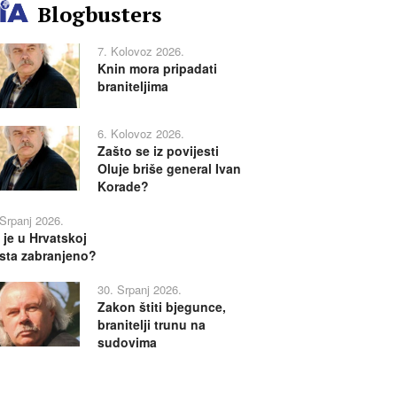
Blogbusters
7. Kolovoz 2026.
Knin mora pripadati
braniteljima
6. Kolovoz 2026.
Zašto se iz povijesti
Oluje briše general Ivan
Korade?
 Srpanj 2026.
 je u Hrvatskoj
sta zabranjeno?
30. Srpanj 2026.
Zakon štiti bjegunce,
branitelji trunu na
sudovima