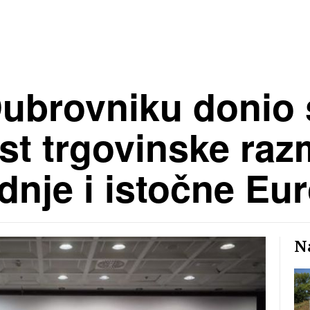
ubrovniku donio 
rast trgovinske raz
dnje i istočne Eu
Na