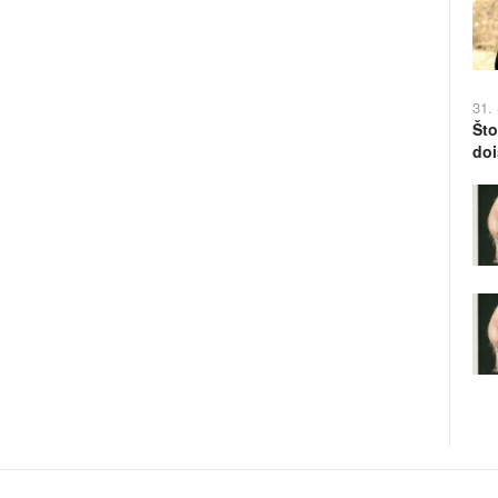
31.
Što
doi