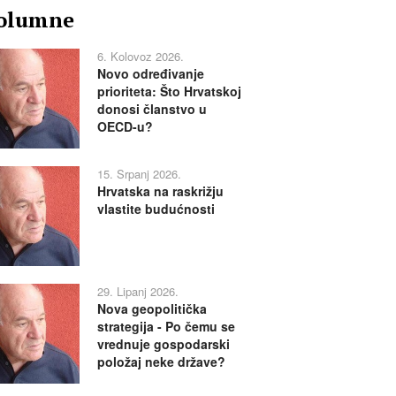
olumne
6. Kolovoz 2026.
Novo određivanje
prioriteta: Što Hrvatskoj
donosi članstvo u
OECD-u?
15. Srpanj 2026.
Hrvatska na raskrižju
vlastite budućnosti
29. Lipanj 2026.
Nova geopolitička
strategija - Po čemu se
vrednuje gospodarski
položaj neke države?