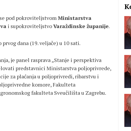
K
 se pod pokroviteljstvom
Ministarstva
tva
i supokroviteljstvo
Varaždinske županije
.
prvog dana (19. veljače) u 10 sati.
nja, je panel rasprava „Stanje i perspektiva
elovati predstavnici Ministarstva poljoprivrede,
ije za plaćanja u poljoprivredi, ribarstvu i
oljoprivredne komore, Fakulteta
Agronomskog fakulteta Sveučilišta u Zagrebu.