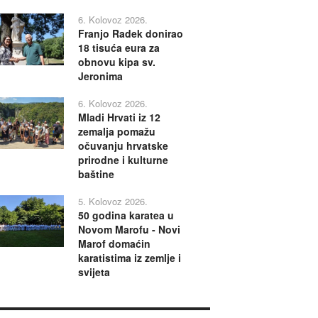
6. Kolovoz 2026.
Franjo Radek donirao
18 tisuća eura za
obnovu kipa sv.
Jeronima
6. Kolovoz 2026.
Mladi Hrvati iz 12
zemalja pomažu
očuvanju hrvatske
prirodne i kulturne
baštine
5. Kolovoz 2026.
50 godina karatea u
Novom Marofu - Novi
Marof domaćin
karatistima iz zemlje i
svijeta