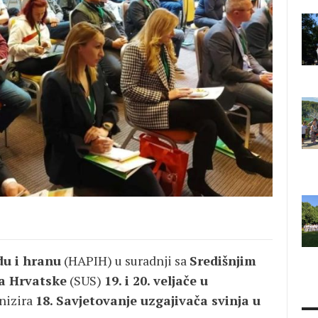
du i hranu
(HAPIH) u suradnji sa
Središnjim
a Hrvatske
(SUS)
19. i 20. veljače u
nizira
18. Savjetovanje uzgajivača svinja u