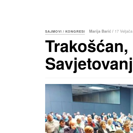
Marija Barić /
17 Veljača
SAJMOVI / KONGRESI
Trakošćan, 1
Savjetovanj