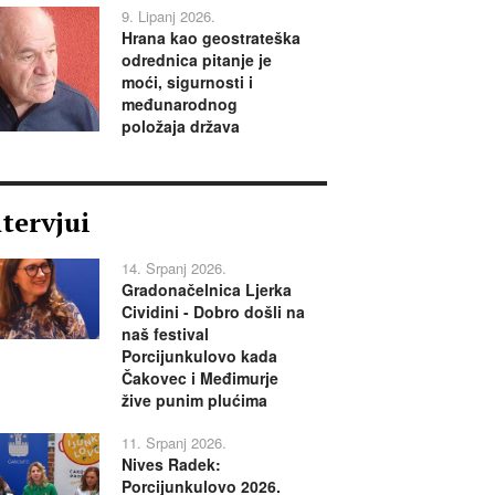
9. Lipanj 2026.
Hrana kao geostrateška
odrednica pitanje je
moći, sigurnosti i
međunarodnog
položaja država
ntervjui
14. Srpanj 2026.
Gradonačelnica Ljerka
Cividini - Dobro došli na
naš festival
Porcijunkulovo kada
Čakovec i Međimurje
žive punim plućima
11. Srpanj 2026.
Nives Radek:
Porcijunkulovo 2026.