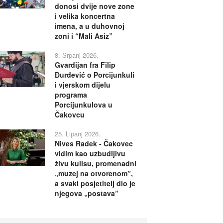
donosi dvije nove zone
i velika koncertna
imena, a u duhovnoj
zoni i “Mali Asiz”
8. Srpanj 2026.
Gvardijan fra Filip
Đurđević o Porcijunkuli
i vjerskom dijelu
programa
Porcijunkulova u
Čakovcu
25. Lipanj 2026.
Nives Radek - Čakovec
vidim kao uzbudljivu
živu kulisu, promenadni
„muzej na otvorenom”,
a svaki posjetitelj dio je
njegova „postava”