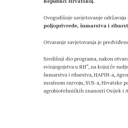
Republici Hrvatskoj.
Ovogodišnje savjetovanje održavaju
poljoprivrede, šumarstva i ribars
Otvaranje savjetovanja je predviđeno 
Središnji dio programa, nakon otvara
svinjogojstva u RH“, na kojoj će sudj
šumarstva i ribarstva, HAPIH-a, Agenc
ruralnom razvoju, SUS-a, Hrvatske p
agrobiotehničkih znanosti Osijek i 