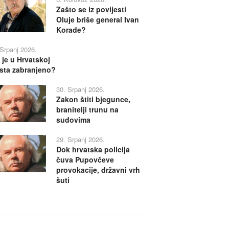
Zašto se iz povijesti
Oluje briše general Ivan
Korade?
 Srpanj 2026.
 je u Hrvatskoj
sta zabranjeno?
30. Srpanj 2026.
Zakon štiti bjegunce,
branitelji trunu na
sudovima
29. Srpanj 2026.
Dok hrvatska policija
čuva Pupovčeve
provokacije, državni vrh
šuti