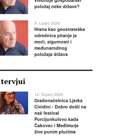
položaj neke države?
9. Lipanj 2026.
Hrana kao geostrateška
odrednica pitanje je
moći, sigurnosti i
međunarodnog
položaja država
ntervjui
14. Srpanj 2026.
Gradonačelnica Ljerka
Cividini - Dobro došli na
naš festival
Porcijunkulovo kada
Čakovec i Međimurje
žive punim plućima