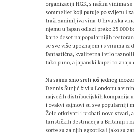
organizaciji HGK, s našim vinima se 
sommelier koji putuje po svijetu i 
traži zanimljiva vina. U hrvatska vin
njemu u Japan odlazi preko 25.000 bo
karte deset najpopularnijih restoran
se sve više upoznajem i s vinima iz d
fantastična, kvalitetna i vrlo raznol
tako puno, a japanski kupci to znaju c
Na sajmu smo sreli još jednog inoz
Dennis Šunjić živi u Londonu a vinim
najvećih distribucijskih kompanija u 
i ovakvi sajmovi su sve popularniji 
Žele otkrivati i probati nove stvari,
turističkih destinacija u Britaniji i
sorte su za njih egzotika i jako su 