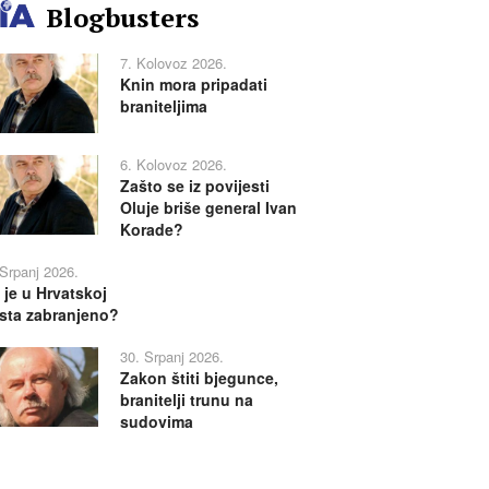
Blogbusters
7. Kolovoz 2026.
Knin mora pripadati
braniteljima
6. Kolovoz 2026.
Zašto se iz povijesti
Oluje briše general Ivan
Korade?
 Srpanj 2026.
 je u Hrvatskoj
sta zabranjeno?
30. Srpanj 2026.
Zakon štiti bjegunce,
branitelji trunu na
sudovima