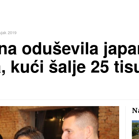
ujak 2019
ina oduševila jap
 kući šalje 25 ti
Na