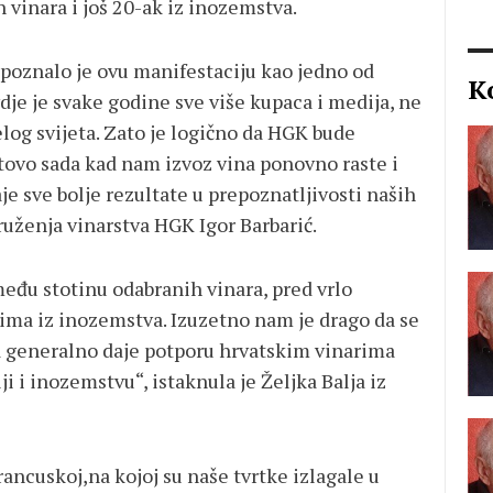
 vinara i još 20-ak iz inozemstva.
poznalo je ovu manifestaciju kao jedno od
K
dje je svake godine sve više kupaca i medija, ne
jelog svijeta. Zato je logično da HGK bude
tovo sada kad nam izvoz vina ponovno raste i
je sve bolje rezultate u prepoznatljivosti naših
ruženja vinarstva HGK Igor Barbarić.
među stotinu odabranih vinara, pred vrlo
ima iz inozemstva. Izuzetno nam je drago da se
 da generalno daje potporu hrvatskim vinarima
 i inozemstvu“, istaknula je Željka Balja iz
ncuskoj,na kojoj su naše tvrtke izlagale u