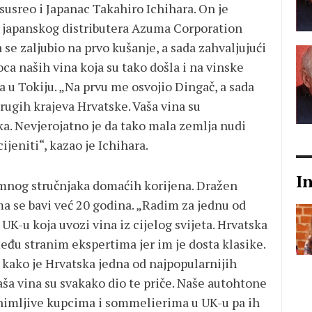
susreo i Japanac Takahiro Ichihara. On je
za japanskog distributera Azuma Corporation
a se zaljubio na prvo kušanje, a sada zahvaljujući
ca naših vina koja su tako došla i na vinske
a u Tokiju. „Na prvu me osvojio Dingač, a sada
rugih krajeva Hrvatske. Vaša vina su
ika. Nevjerojatno je da tako mala zemlja nudi
ijeniti“, kazao je Ichihara.
I
emnog stručnjaka domaćih korijena. Dražen
a se bavi već 20 godina. „Radim za jednu od
UK-u koja uvozi vina iz cijelog svijeta. Hrvatska
među stranim ekspertima jer im je dosta klasike.
 a kako je Hrvatska jedna od najpopularnijih
 naša vina su svakako dio te priče. Naše autohtone
zanimljive kupcima i sommelierima u UK-u pa ih