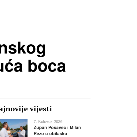
anskog
suća boca
jnovije vijesti
7. Kolovoz 2026.
Župan Posavec i Milan
Rezo u obilasku