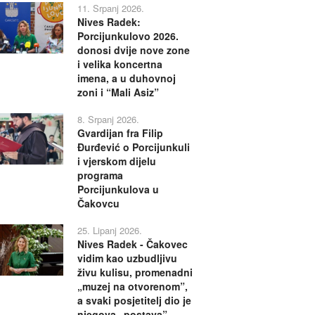
11. Srpanj 2026.
Nives Radek:
Porcijunkulovo 2026.
donosi dvije nove zone
i velika koncertna
imena, a u duhovnoj
zoni i “Mali Asiz”
8. Srpanj 2026.
Gvardijan fra Filip
Đurđević o Porcijunkuli
i vjerskom dijelu
programa
Porcijunkulova u
Čakovcu
25. Lipanj 2026.
Nives Radek - Čakovec
vidim kao uzbudljivu
živu kulisu, promenadni
„muzej na otvorenom”,
a svaki posjetitelj dio je
njegova „postava”