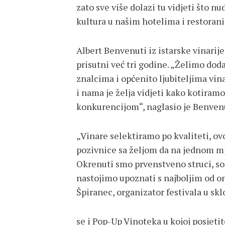
zato sve više dolazi tu vidjeti što nu
kultura u našim hotelima i restorani
Albert Benvenuti iz istarske vinarij
prisutni već tri godine. „Želimo dod
znalcima i općenito ljubiteljima vin
i nama je želja vidjeti kako kotira
konkurencijom“, naglasio je Benvenu
„Vinare selektiramo po kvaliteti, ovo
pozivnice sa željom da na jednom m
Okrenuti smo prvenstveno struci, s
nastojimo upoznati s najboljim od ono
Špiranec, organizator festivala u skl
se i Pop-Up Vinoteka u kojoj posjeti