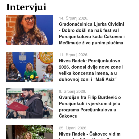
Intervjui
14. Srpanj 2026.
Gradonačelnica Ljerka Cividini
- Dobro došli na naš festival
Porcijunkulovo kada Čakovec i
Međimurje žive punim plućima
11. Srpanj 2026.
Nives Radek: Porcijunkulovo
2026. donosi dvije nove zone i
velika koncertna imena, a u
duhovnoj zoni i “Mali Asiz”
8. Srpanj 2026.
Gvardijan fra Filip Đurđević o
Porcijunkuli i vjerskom dijelu
programa Porcijunkulova u
Čakovcu
25. Lipanj 2026.
Nives Radek - Čakovec vidim