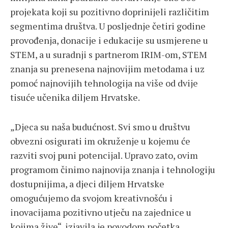
projekata koji su pozitivno doprinijeli različitim
segmentima društva. U posljednje četiri godine
provođenja, donacije i edukacije su usmjerene u
STEM, a u suradnji s partnerom IRIM-om, STEM
znanja su prenesena najnovijim metodama i uz
pomoć najnovijih tehnologija na više od dvije
tisuće učenika diljem Hrvatske.
„Djeca su naša budućnost. Svi smo u društvu
obvezni osigurati im okruženje u kojemu će
razviti svoj puni potencijal. Upravo zato, ovim
programom činimo najnovija znanja i tehnologiju
dostupnijima, a djeci diljem Hrvatske
omogućujemo da svojom kreativnošću i
inovacijama pozitivno utječu na zajednice u
kojima žive“,
izjavila je povodom početka