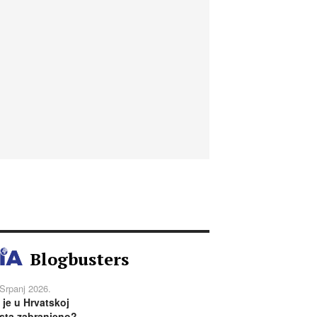
Blogbusters
 Srpanj 2026.
 je u Hrvatskoj
sta zabranjeno?