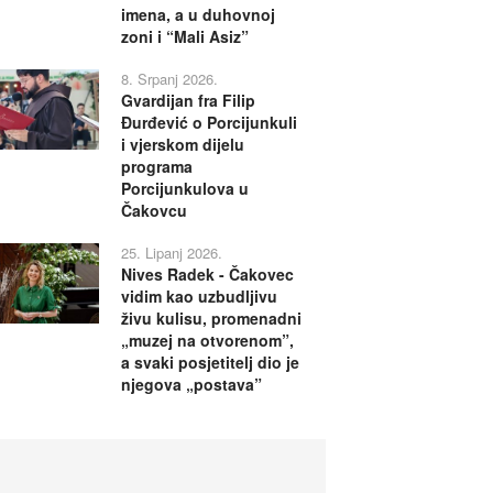
imena, a u duhovnoj
zoni i “Mali Asiz”
8. Srpanj 2026.
Gvardijan fra Filip
Đurđević o Porcijunkuli
i vjerskom dijelu
programa
Porcijunkulova u
Čakovcu
25. Lipanj 2026.
Nives Radek - Čakovec
vidim kao uzbudljivu
živu kulisu, promenadni
„muzej na otvorenom”,
a svaki posjetitelj dio je
njegova „postava”