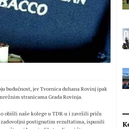
oju budućnost, jer Tvornica duhana Rovinj ipak
a mrežnim stranicama Grada Rovinja.
o obišli naše kolege u TDR-u i završili priču
 zadovoljni postignutim rezultatima, ispunili
K