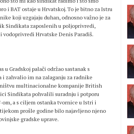
e ono što mi kao sindikat radimo i što smo
bro i BAT ostaje u Hrvatskoj. To je bitno za Istru
rednike koji uzgajaju duhan, odnosno važno je za
nik Sindikata zaposlenih u poljoprivredi,
i vodoprivredi Hrvatske Denis Paradiš.
s u Gradskoj palači održao sastanak s
i zahvalio im na zalaganju za radnike
sništvu multinacionalne kompanije British
ci Sindikata pohvalili suradnju i potporu
m, a s ciljem ostanka tvornice u Istri i
 tijekom prošle godine bilo najavljeno njeno
ovinjske gradske uprave.