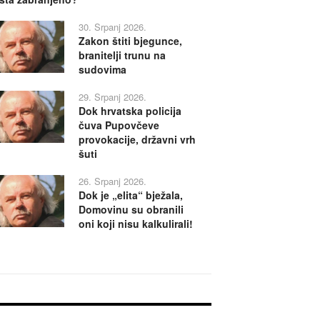
30. Srpanj 2026.
Zakon štiti bjegunce,
branitelji trunu na
sudovima
29. Srpanj 2026.
Dok hrvatska policija
čuva Pupovčeve
provokacije, državni vrh
šuti
26. Srpanj 2026.
Dok je „elita“ bježala,
Domovinu su obranili
oni koji nisu kalkulirali!