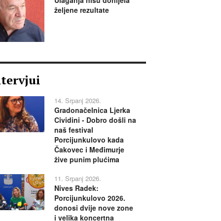
željene rezultate
ntervjui
14. Srpanj 2026.
Gradonačelnica Ljerka
Cividini - Dobro došli na
naš festival
Porcijunkulovo kada
Čakovec i Međimurje
žive punim plućima
11. Srpanj 2026.
Nives Radek:
Porcijunkulovo 2026.
donosi dvije nove zone
i velika koncertna