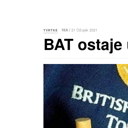
HIA /
21 Ožujak 2021
TVRTKE
BAT ostaje 