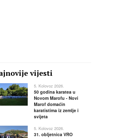
jnovije vijesti
5. Kolovoz 2026.
50 godina karatea u
Novom Marofu - Novi
Marof domaćin
karatistima iz zemlje i
svijeta
5. Kolovoz 2026.
31. obljetnica VRO