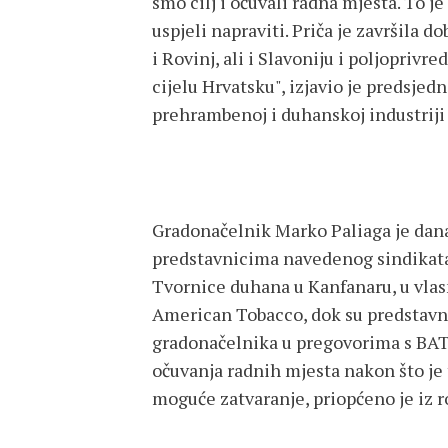
smo cilj i očuvali radna mjesta. To j
uspjeli napraviti. Priča je završila do
i Rovinj, ali i Slavoniju i poljopriv
cijelu Hrvatsku", izjavio je predsjed
prehrambenoj i duhanskoj industriji 
Gradonačelnik Marko Paliaga je dana
predstavnicima navedenog sindikata 
Tvornice duhana u Kanfanaru, u vla
American Tobacco, dok su predstavni
gradonačelnika u pregovorima s BAT-o
očuvanja radnih mjesta nakon što je
moguće zatvaranje, priopćeno je iz r