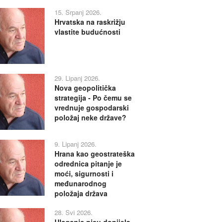
15. Srpanj 2026.
Hrvatska na raskrižju
vlastite budućnosti
29. Lipanj 2026.
Nova geopolitička
strategija - Po čemu se
vrednuje gospodarski
položaj neke države?
9. Lipanj 2026.
Hrana kao geostrateška
odrednica pitanje je
moći, sigurnosti i
međunarodnog
položaja država
28. Svi 2026.
Ulaganja nisu donijela