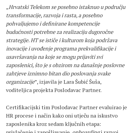
„
Hrvatski Telekom se posebno istaknuo u području
transformacije, razvoja i rasta, a posebno
pohvaljujemo i definirane kompetencije
budućnosti potrebne za realizaciju dugoročne
strategije. HT se ističe i kulturom koja podržava
inovacije i uvođenje programa prekvalifikacije i
usavršavanja na koje se mogu prijaviti svi
zaposlenici, što je s obzirom na današnje poslovne
zahtjeve iznimno bitan dio poslovanja svake
organizacije
”, izjavila je Lara Šubić Šuša,
voditeljica projekta Poslodavac Partner.
Certifikacijski tim Poslodavac Partner evaluirao je
HR procese i način kako oni utječu na iskustvo
zaposlenika kroz sedam ključnih etapa:
privlačenje i zapošljavanje,
onboarding
i razvoj