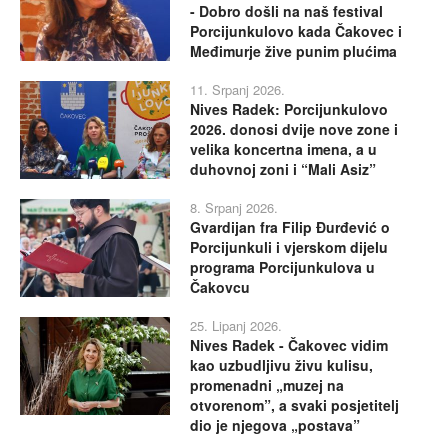
- Dobro došli na naš festival
Porcijunkulovo kada Čakovec i
Međimurje žive punim plućima
11. Srpanj 2026.
Nives Radek: Porcijunkulovo
2026. donosi dvije nove zone i
velika koncertna imena, a u
duhovnoj zoni i “Mali Asiz”
8. Srpanj 2026.
Gvardijan fra Filip Đurđević o
Porcijunkuli i vjerskom dijelu
programa Porcijunkulova u
Čakovcu
25. Lipanj 2026.
Nives Radek - Čakovec vidim
kao uzbudljivu živu kulisu,
promenadni „muzej na
otvorenom”, a svaki posjetitelj
dio je njegova „postava”