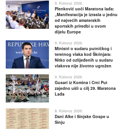
9. Kolovoz 2026.
Plenković uoči Maratona lađa:
„Manifestacija je izrasla u jednu
od najvećih amaterskih
sportskih priredbi u ovom
dijelu Europe
9. Kolovoz 2026.
Ministri o sudaru putničkog i
teretnog vlaka kod Škrinjara:
Nitko od ozlijeđenih u sudaru
vlakova nije životno ugrožen
9. Kolovoz 2026.
Gusari iz Komina i Crni Put
zajedno ušli u cilj 29. Maratona
Lađa
8. Kolovoz 2026.
Dani Alke i Sinjske Gospe u
Sinju