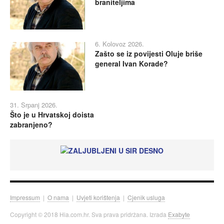
braniteljima
6. Kolovoz 2026.
Zašto se iz povijesti Oluje briše
general Ivan Korade?
31. Srpanj 2026.
Što je u Hrvatskoj doista
zabranjeno?
Impressum
|
O nama
|
Uvjeti korištenja
|
Cjenik usluga
Copyright © 2018 Hia.com.hr. Sva prava pridržana. Izrada
Exabyte