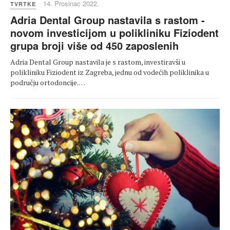
14. Prosinac 2022.
TVRTKE
Adria Dental Group nastavila s rastom -
novom investicijom u polikliniku Fiziodent
grupa broji više od 450 zaposlenih
Adria Dental Group nastavila je s rastom, investiravši u
polikliniku Fiziodent iz Zagreba, jednu od vodećih poliklinika u
području ortodoncije.…