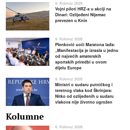
9. Kolovoz 2026.
Vojni piloti HRZ-a u akciji na
Dinari: Ozlijeđeni Nijemac
prevezen u Knin
9. Kolovoz 2026.
Plenković uoči Maratona lađa:
„Manifestacija je izrasla u jednu
od najvećih amaterskih
sportskih priredbi u ovom
dijelu Europe
9. Kolovoz 2026.
Ministri o sudaru putničkog i
teretnog vlaka kod Škrinjara:
Nitko od ozlijeđenih u sudaru
vlakova nije životno ugrožen
Kolumne
6. Kolovoz 2026.