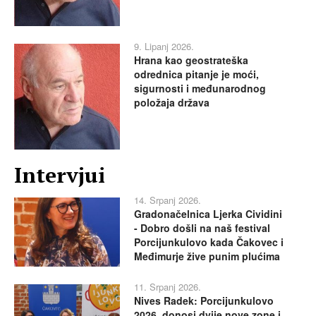
9. Lipanj 2026.
Hrana kao geostrateška
odrednica pitanje je moći,
sigurnosti i međunarodnog
položaja država
Intervjui
14. Srpanj 2026.
Gradonačelnica Ljerka Cividini
- Dobro došli na naš festival
Porcijunkulovo kada Čakovec i
Međimurje žive punim plućima
11. Srpanj 2026.
Nives Radek: Porcijunkulovo
2026. donosi dvije nove zone i