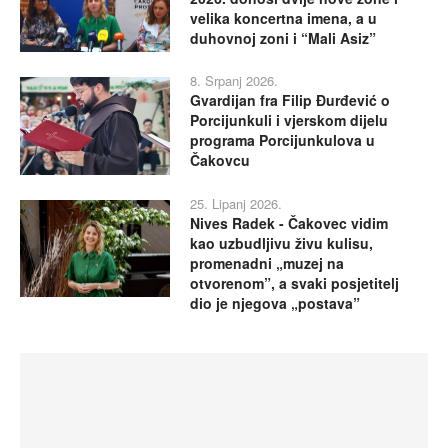
velika koncertna imena, a u
duhovnoj zoni i “Mali Asiz”
8. Srpanj 2026.
Gvardijan fra Filip Đurđević o
Porcijunkuli i vjerskom dijelu
programa Porcijunkulova u
Čakovcu
25. Lipanj 2026.
Nives Radek - Čakovec vidim
kao uzbudljivu živu kulisu,
promenadni „muzej na
otvorenom”, a svaki posjetitelj
dio je njegova „postava”