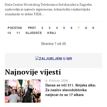
Data Centar Hrvatskog Telekoma u Selskoj ulici u Zagrebu
zadovoljio je najveće sigurnosne, tehnološke i industrijske
standarde te dobio TIER…
POČETAK
PRET
2
3
4
5
6
7
8
9
10
11
SLJEDEĆE
KRAJ
Stranica 7 od 35
Najnovije vijesti
9. Kolovoz 2026.
Danas se trči 311. Sinjska alka:
Za naslov slavodobitnika
natjecat će se 17 alkara