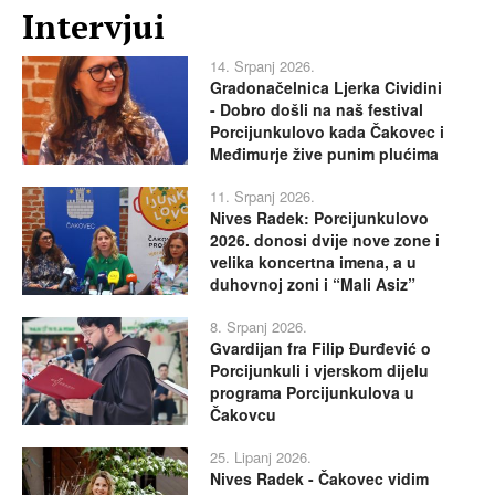
Intervjui
14. Srpanj 2026.
Gradonačelnica Ljerka Cividini
- Dobro došli na naš festival
Porcijunkulovo kada Čakovec i
Međimurje žive punim plućima
11. Srpanj 2026.
Nives Radek: Porcijunkulovo
2026. donosi dvije nove zone i
velika koncertna imena, a u
duhovnoj zoni i “Mali Asiz”
8. Srpanj 2026.
Gvardijan fra Filip Đurđević o
Porcijunkuli i vjerskom dijelu
programa Porcijunkulova u
Čakovcu
25. Lipanj 2026.
Nives Radek - Čakovec vidim