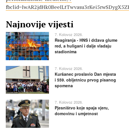
fbclid=IwAR2jdHk0BeeILtTwvasu3rKei5rwSDygX5
Najnovije vijesti
7. Kolovoz 2026.
Reagiranja - HNS i država glume
red, a huligani i dalje vladaju
stadionima
7. Kolovoz 2026.
Kuršanec proslavio Dan mjesta
i 559. obljetnicu prvog pisanog
spomena
7. Kolovoz 2026.
Pjesništvo koje spaja vjeru,
domovinu i umjetnost