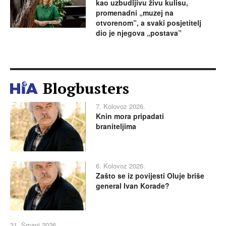
kao uzbudljivu živu kulisu,
promenadni „muzej na
otvorenom”, a svaki posjetitelj
dio je njegova „postava”
Blogbusters
7. Kolovoz 2026.
Knin mora pripadati
braniteljima
6. Kolovoz 2026.
Zašto se iz povijesti Oluje briše
general Ivan Korade?
31. Srpanj 2026.