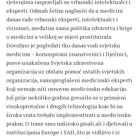
rješenjima raspravljali su vrhunski intelektualci i
eksperti. Odmah želim naglasiti da u medicini
danas rade vrhunski eksperti, intelektualci i
vizionari, međutim sama politika zdravstva i brige
o medicini u velikoj se mjeri prostituirala.
Dovoljno je pogledati tko danas vodi svjetsku
medicinu – korumpirani znanstvenici i liječnici,
posve unakažena Svjetska zdravstvena
organizacija uz obilatu pomoć ostalih svjetskih
organizacija, samoproglašeni medicinski eksperti
koji nemaju niti osnovnu medicinsku edukaciju.
Još prije nekoliko godina govorilo se o primjeni
visokoprotočne i drugih tehnologija koje bi na
široka vrata trebalo implementirati u medicinsku
praksu. O tome smo naširoko pisali ali i djelovali u
institucijama Europe i SAD, što je vidljivo i iz