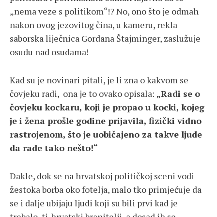
„nema veze s politikom“!? No, ono što je odmah
nakon ovog jezovitog čina, u kameru, rekla
saborska liječnica Gordana Štajminger, zaslužuje
osudu nad osudama!
Kad su je novinari pitali, je li zna o kakvom se
čovjeku radi, ona je to ovako opisala:
„Radi se o
čovjeku kockaru, koji je propao u kocki, kojeg
je i žena prošle godine prijavila, fizički vidno
rastrojenom, što je uobičajeno za takve ljude
da rade tako nešto!“
Dakle, dok se na hrvatskoj političkoj sceni vodi
žestoka borba oko fotelja, malo tko primjećuje da
se i dalje ubijaju ljudi koji su bili prvi kad je
trebalo, tj. hrvatski branitelji, a dosad ih se