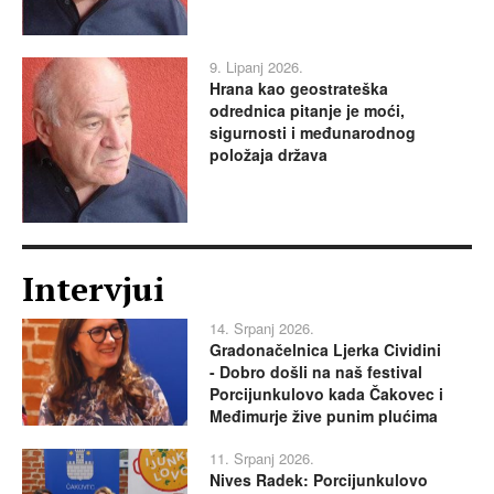
9. Lipanj 2026.
Hrana kao geostrateška
odrednica pitanje je moći,
sigurnosti i međunarodnog
položaja država
Intervjui
14. Srpanj 2026.
Gradonačelnica Ljerka Cividini
- Dobro došli na naš festival
Porcijunkulovo kada Čakovec i
Međimurje žive punim plućima
11. Srpanj 2026.
Nives Radek: Porcijunkulovo