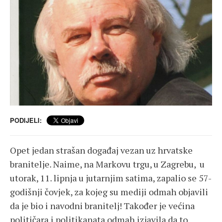
PODIJELI:
Opet jedan strašan događaj vezan uz hrvatske
branitelje. Naime, na Markovu trgu, u Zagrebu, u
utorak, 11. lipnja u jutarnjim satima, zapalio se 57-
godišnji čovjek, za kojeg su mediji odmah objavili
da je bio i navodni branitelj! Također je većina
političara i politikanata odmah izjavila da to