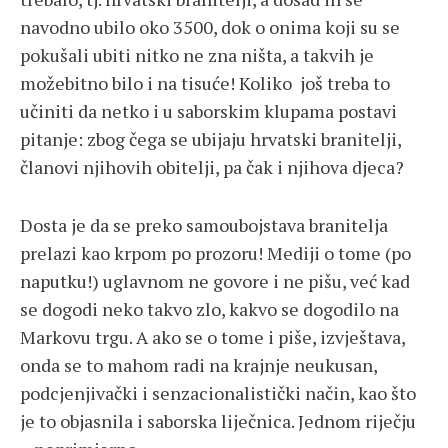
navodno ubilo oko 3500, dok o onima koji su se
pokušali ubiti nitko ne zna ništa, a takvih je
možebitno bilo i na tisuće! Koliko još treba to
učiniti da netko i u saborskim klupama postavi
pitanje: zbog čega se ubijaju hrvatski branitelji,
članovi njihovih obitelji, pa čak i njihova djeca?
Dosta je da se preko samoubojstava branitelja
prelazi kao krpom po prozoru! Mediji o tome (po
naputku!) uglavnom ne govore i ne pišu, već kad
se dogodi neko takvo zlo, kakvo se dogodilo na
Markovu trgu. A ako se o tome i piše, izvještava,
onda se to mahom radi na krajnje neukusan,
podcjenjivački i senzacionalistički način, kao što
je to objasnila i saborska liječnica. Jednom riječju