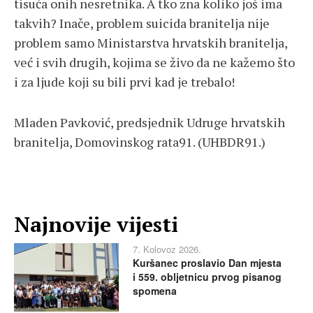
tisuća onih nesretnika. A tko zna koliko još ima
takvih? Inače, problem suicida branitelja nije
problem samo Ministarstva hrvatskih branitelja,
već i svih drugih, kojima se živo da ne kažemo što
i za ljude koji su bili prvi kad je trebalo!
Mladen Pavković, predsjednik Udruge hrvatskih
branitelja, Domovinskog rata91. (UHBDR91.)
Najnovije vijesti
7. Kolovoz 2026.
Kuršanec proslavio Dan mjesta
i 559. obljetnicu prvog pisanog
spomena