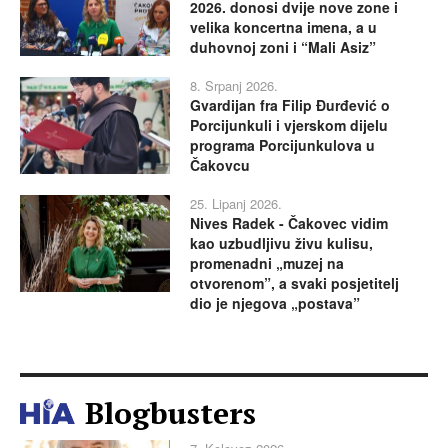
2026. donosi dvije nove zone i
velika koncertna imena, a u
duhovnoj zoni i “Mali Asiz”
8. Srpanj 2026.
Gvardijan fra Filip Đurđević o
Porcijunkuli i vjerskom dijelu
programa Porcijunkulova u
Čakovcu
25. Lipanj 2026.
Nives Radek - Čakovec vidim
kao uzbudljivu živu kulisu,
promenadni „muzej na
otvorenom”, a svaki posjetitelj
dio je njegova „postava”
Blogbusters