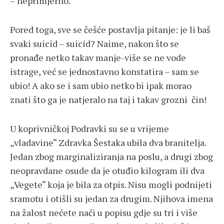
– neprimjerno.
Pored toga, sve se češće postavlja pitanje: je li baš
svaki suicid – suicid? Naime, nakon što se
pronađe netko takav manje-više se ne vode
istrage, već se jednostavno konstatira – sam se
ubio! A ako se i sam ubio netko bi ipak morao
znati što ga je natjeralo na taj i takav grozni čin!
U koprivničkoj Podravki su se u vrijeme
„vladavine“ Zdravka Šestaka ubila dva branitelja.
Jedan zbog marginaliziranja na poslu, a drugi zbog
neopravdane osude da je otuđio kilogram ili dva
„Vegete“ koja je bila za otpis. Nisu mogli podnijeti
sramotu i otišli su jedan za drugim. Njihova imena
na žalost nećete naći u popisu gdje su tri i više