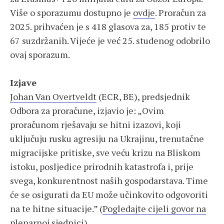
Više o sporazumu dostupno je
ovdje
. Proračun za
2025. prihvaćen je s 418 glasova za, 185 protiv te
67 suzdržanih. Vijeće je već 25. studenog odobrilo
ovaj sporazum.
Izjave
Johan Van Overtveldt
(ECR, BE), predsjednik
Odbora za proračune, izjavio je: „Ovim
proračunom rješavaju se hitni izazovi, koji
uključuju rusku agresiju na Ukrajinu, trenutačne
migracijske pritiske, sve veću krizu na Bliskom
istoku, posljedice prirodnih katastrofa i, prije
svega, konkurentnost naših gospodarstava. Time
će se osigurati da EU može učinkovito odgovoriti
na te hitne situacije.” (
Pogledajte cijeli govor na
plenarnoj sjednici
)