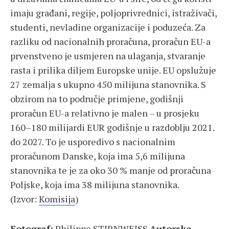
imaju građani, regije, poljoprivrednici, istraživači,
studenti, nevladine organizacije i poduzeća. Za
razliku od nacionalnih proračuna, proračun EU-a
prvenstveno je usmjeren na ulaganja, stvaranje
rasta i prilika diljem Europske unije. EU opslužuje
27 zemalja s ukupno 450 milijuna stanovnika. S
obzirom na to područje primjene, godišnji
proračun EU-a relativno je malen – u prosjeku
160–180 milijardi EUR godišnje u razdoblju 2021.
do 2027. To je usporedivo s nacionalnim
proračunom Danske, koja ima 5,6 milijuna
stanovnika te je za oko 30 % manje od proračuna
Poljske, koja ima 38 milijuna stanovnika.
(Izvor:
Komisija
)
Fotograf:
Philippe STIRNWEISS
Autorska