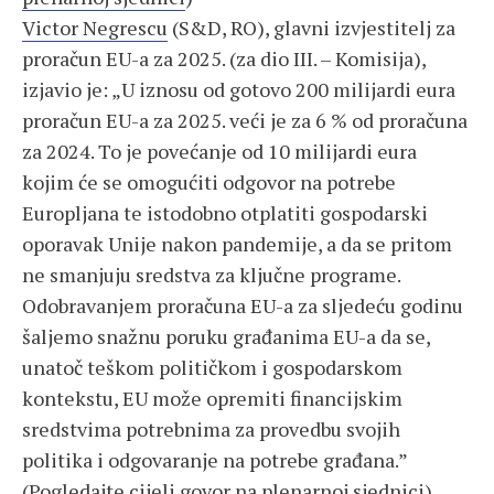
Victor Negrescu
(S&D, RO), glavni izvjestitelj za
proračun EU-a za 2025. (za dio III. – Komisija),
izjavio je: „U iznosu od gotovo 200 milijardi eura
proračun EU-a za 2025. veći je za 6 % od proračuna
za 2024. To je povećanje od 10 milijardi eura
kojim će se omogućiti odgovor na potrebe
Europljana te istodobno otplatiti gospodarski
oporavak Unije nakon pandemije, a da se pritom
ne smanjuju sredstva za ključne programe.
Odobravanjem proračuna EU-a za sljedeću godinu
šaljemo snažnu poruku građanima EU-a da se,
unatoč teškom političkom i gospodarskom
kontekstu, EU može opremiti financijskim
sredstvima potrebnima za provedbu svojih
politika i odgovaranje na potrebe građana.”
(
Pogledajte cijeli govor na plenarnoj sjednici
)