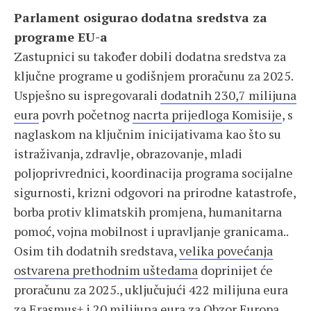
Parlament osigurao dodatna sredstva za
programe EU-a
Zastupnici su također dobili dodatna sredstva za
ključne programe u godišnjem proračunu za 2025.
Uspješno su ispregovarali
dodatnih 230,7 milijuna
eura
povrh početnog
nacrta prijedloga Komisije
, s
naglaskom na ključnim inicijativama kao što su
istraživanja, zdravlje, obrazovanje, mladi
poljoprivrednici, koordinacija programa socijalne
sigurnosti, krizni odgovori na prirodne katastrofe,
borba protiv klimatskih promjena, humanitarna
pomoć, vojna mobilnost i upravljanje granicama..
Osim tih dodatnih sredstava,
velika povećanja
ostvarena prethodnim uštedama
doprinijet će
proračunu za 2025., uključujući 422 milijuna eura
za Erasmus+ i 20 milijuna eura za Obzor Europa.