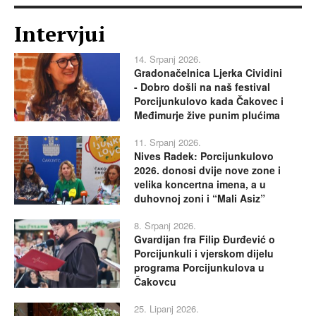
Intervjui
14. Srpanj 2026.
Gradonačelnica Ljerka Cividini
- Dobro došli na naš festival
Porcijunkulovo kada Čakovec i
Međimurje žive punim plućima
11. Srpanj 2026.
Nives Radek: Porcijunkulovo
2026. donosi dvije nove zone i
velika koncertna imena, a u
duhovnoj zoni i “Mali Asiz”
8. Srpanj 2026.
Gvardijan fra Filip Đurđević o
Porcijunkuli i vjerskom dijelu
programa Porcijunkulova u
Čakovcu
25. Lipanj 2026.