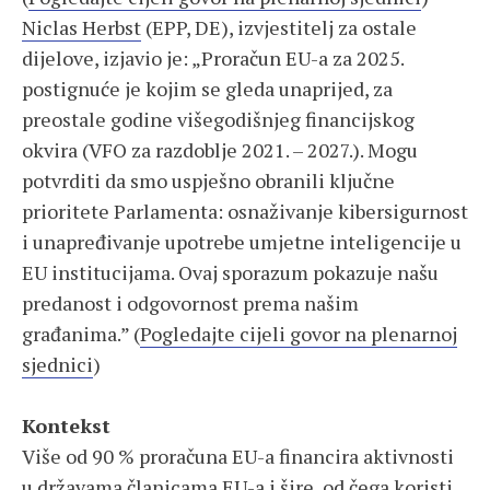
Niclas Herbst
(EPP, DE), izvjestitelj za ostale
dijelove, izjavio je: „Proračun EU-a za 2025.
postignuće je kojim se gleda unaprijed, za
preostale godine višegodišnjeg financijskog
okvira (VFO za razdoblje 2021. – 2027.). Mogu
potvrditi da smo uspješno obranili ključne
prioritete Parlamenta: osnaživanje kibersigurnost
i unapređivanje upotrebe umjetne inteligencije u
EU institucijama. Ovaj sporazum pokazuje našu
predanost i odgovornost prema našim
građanima.” (
Pogledajte cijeli govor na plenarnoj
sjednici
)
Kontekst
Više od 90 % proračuna EU-a financira aktivnosti
u državama članicama EU-a i šire, od čega koristi