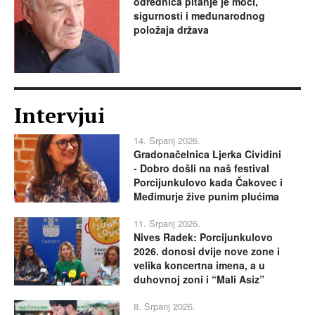
odrednica pitanje je moći,
sigurnosti i međunarodnog
položaja država
Intervjui
14. Srpanj 2026.
Gradonačelnica Ljerka Cividini
- Dobro došli na naš festival
Porcijunkulovo kada Čakovec i
Međimurje žive punim plućima
11. Srpanj 2026.
Nives Radek: Porcijunkulovo
2026. donosi dvije nove zone i
velika koncertna imena, a u
duhovnoj zoni i “Mali Asiz”
8. Srpanj 2026.