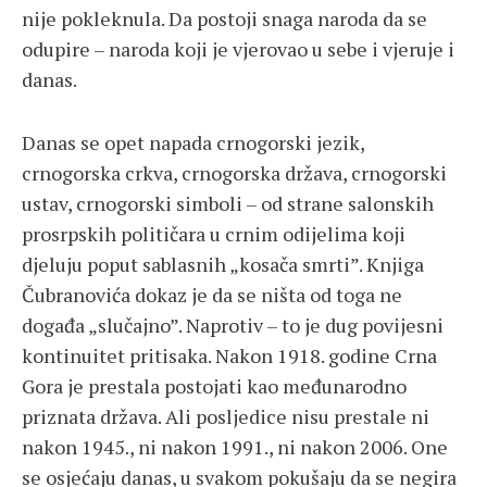
nije pokleknula. Da postoji snaga naroda da se
odupire – naroda koji je vjerovao u sebe i vjeruje i
danas.
Danas se opet napada crnogorski jezik,
crnogorska crkva, crnogorska država, crnogorski
ustav, crnogorski simboli – od strane salonskih
prosrpskih političara u crnim odijelima koji
djeluju poput sablasnih „kosača smrti”. Knjiga
Čubranovića dokaz je da se ništa od toga ne
događa „slučajno”. Naprotiv – to je dug povijesni
kontinuitet pritisaka. Nakon 1918. godine Crna
Gora je prestala postojati kao međunarodno
priznata država. Ali posljedice nisu prestale ni
nakon 1945., ni nakon 1991., ni nakon 2006. One
se osjećaju danas, u svakom pokušaju da se negira