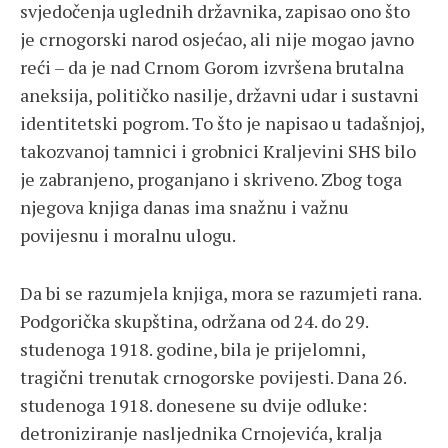
svjedočenja uglednih državnika, zapisao ono što
je crnogorski narod osjećao, ali nije mogao javno
reći – da je nad Crnom Gorom izvršena brutalna
aneksija, političko nasilje, državni udar i sustavni
identitetski pogrom. To što je napisao u tadašnjoj,
takozvanoj tamnici i grobnici Kraljevini SHS bilo
je zabranjeno, proganjano i skriveno. Zbog toga
njegova knjiga danas ima snažnu i važnu
povijesnu i moralnu ulogu.
Da bi se razumjela knjiga, mora se razumjeti rana.
Podgorička skupština, održana od 24. do 29.
studenoga 1918. godine, bila je prijelomni,
tragični trenutak crnogorske povijesti. Dana 26.
studenoga 1918. donesene su dvije odluke:
detroniziranje nasljednika Crnojevića, kralja