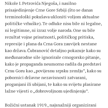
Nikole I. Petrovića Njegoša, i nasilno
prisajedinjenje Crne Gore Srbiji (što se danas
terminološki pokušava ukloniti voljom aktualne
političke vrhuške). Te odluke nisu bile ni legalne,
ni legitimne, ni izraz volje naroda. One su bile
rezultat vojne prisutnosti, političkog pritiska,
represije i plana da Crna Gora zauvijek nestane
kao država. Čubranović detaljno pokazuje kako su
međunarodne sile ignorirale crnogorsko pitanje,
kako je propaganda neumorno radila da predstavi
Crnu Goru kao „povijesnu srpsku zemlju”, kako su
pobornici državne nezavisnosti zatvarani,
proganjani ili ubijani, te kako su svijetu plasirane
lažne vijesti o „dobrovoljnom ujedinjenju”.
Božićni ustanak 1919., najsnažniji organizirani