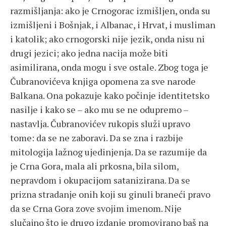
razmišljanja: ako je Crnogorac izmišljen, onda su
izmišljeni i Bošnjak, i Albanac, i Hrvat, i musliman
i katolik; ako crnogorski nije jezik, onda nisu ni
drugi jezici; ako jedna nacija može biti
asimilirana, onda mogu i sve ostale. Zbog toga je
Čubranovićeva knjiga opomena za sve narode
Balkana. Ona pokazuje kako počinje identitetsko
nasilje i kako se – ako mu se ne odupremo –
nastavlja. Čubranovićev rukopis služi upravo
tome: da se ne zaboravi. Da se zna i razbije
mitologija lažnog ujedinjenja. Da se razumije da
je Crna Gora, mala ali prkosna, bila silom,
nepravdom i okupacijom satanizirana. Da se
prizna stradanje onih koji su ginuli braneći pravo
da se Crna Gora zove svojim imenom. Nije
slučajno što je drugo izdanje promovirano baš na