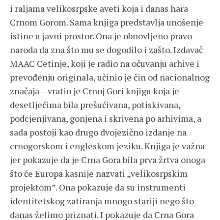
i raljama velikosrpske aveti koja i danas hara
Crnom Gorom. Sama knjiga predstavlja unošenje
istine u javni prostor. Ona je obnovljeno pravo
naroda da zna što mu se dogodilo i zašto. Izdavač
MAAC Cetinje, koji je radio na očuvanju arhive i
prevođenju originala, učinio je čin od nacionalnog
značaja – vratio je Crnoj Gori knjigu koja je
desetljećima bila prešućivana, potiskivana,
podcjenjivana, gonjena i skrivena po arhivima, a
sada postoji kao drugo dvojezično izdanje na
crnogorskom i engleskom jeziku. Knjiga je važna
jer pokazuje da je Crna Gora bila prva žrtva onoga
što će Europa kasnije nazvati „velikosrpskim
projektom”. Ona pokazuje da su instrumenti
identitetskog zatiranja mnogo stariji nego što
danas želimo priznati. I pokazuje da Crna Gora