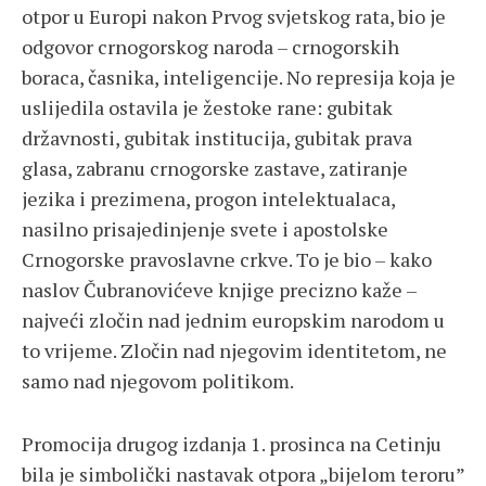
otpor u Europi nakon Prvog svjetskog rata, bio je
odgovor crnogorskog naroda – crnogorskih
boraca, časnika, inteligencije. No represija koja je
uslijedila ostavila je žestoke rane: gubitak
državnosti, gubitak institucija, gubitak prava
glasa, zabranu crnogorske zastave, zatiranje
jezika i prezimena, progon intelektualaca,
nasilno prisajedinjenje svete i apostolske
Crnogorske pravoslavne crkve. To je bio – kako
naslov Čubranovićeve knjige precizno kaže –
najveći zločin nad jednim europskim narodom u
to vrijeme. Zločin nad njegovim identitetom, ne
samo nad njegovom politikom.
Promocija drugog izdanja 1. prosinca na Cetinju
bila je simbolički nastavak otpora „bijelom teroru”