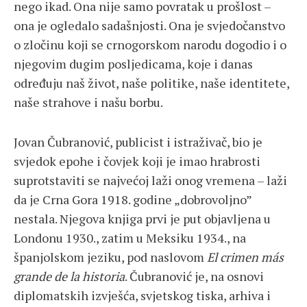
nego ikad. Ona nije samo povratak u prošlost –
ona je ogledalo sadašnjosti. Ona je svjedočanstvo
o zločinu koji se crnogorskom narodu dogodio i o
njegovim dugim posljedicama, koje i danas
određuju naš život, naše politike, naše identitete,
naše strahove i našu borbu.
Jovan Čubranović, publicist i istraživač, bio je
svjedok epohe i čovjek koji je imao hrabrosti
suprotstaviti se najvećoj laži onog vremena – laži
da je Crna Gora 1918. godine „dobrovoljno”
nestala. Njegova knjiga prvi je put objavljena u
Londonu 1930., zatim u Meksiku 1934., na
španjolskom jeziku, pod naslovom
El crimen más
grande de la historia
. Čubranović je, na osnovi
diplomatskih izvješća, svjetskog tiska, arhiva i