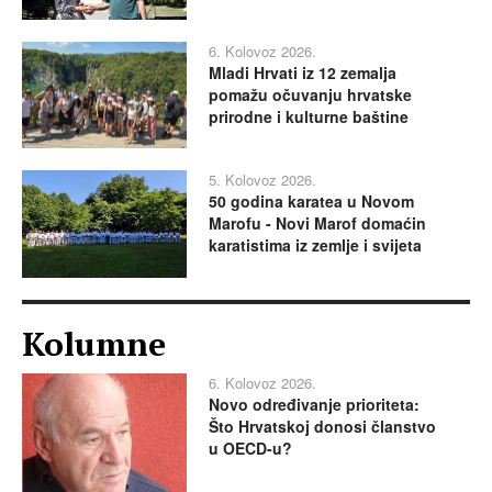
6. Kolovoz 2026.
Mladi Hrvati iz 12 zemalja
pomažu očuvanju hrvatske
prirodne i kulturne baštine
5. Kolovoz 2026.
50 godina karatea u Novom
Marofu - Novi Marof domaćin
karatistima iz zemlje i svijeta
Kolumne
6. Kolovoz 2026.
Novo određivanje prioriteta:
Što Hrvatskoj donosi članstvo
u OECD-u?