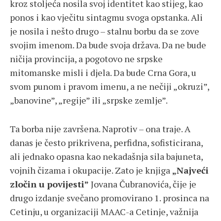
kroz stoljeća nosila svoj identitet kao stijeg, kao
ponos i kao vječitu sintagmu svoga opstanka. Ali
je nosila i nešto drugo – stalnu borbu da se zove
svojim imenom. Da bude svoja država. Da ne bude
ničija provincija, a pogotovo ne srpske
mitomanske misli i djela. Da bude Crna Gora, u
svom punom i pravom imenu, a ne nečiji „okruzi”,
„banovine”, „regije” ili „srpske zemlje”.
Ta borba nije završena. Naprotiv – ona traje. A
danas je često prikrivena, perfidna, sofisticirana,
ali jednako opasna kao nekadašnja sila bajuneta,
vojnih čizama i okupacije. Zato je knjiga
„Najveći
zločin u povijesti”
Jovana Čubranovića, čije je
drugo izdanje svečano promovirano 1. prosinca na
Cetinju, u organizaciji MAAC-a Cetinje, važnija