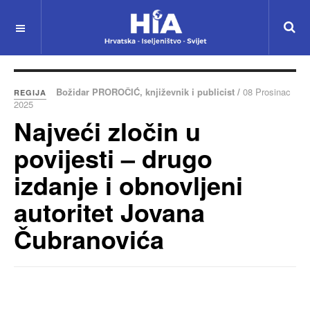
Božidar PROROČIĆ, književnik i publicist /
08 Prosinac
REGIJA
2025
Najveći zločin u
povijesti – drugo
izdanje i obnovljeni
autoritet Jovana
Čubranovića