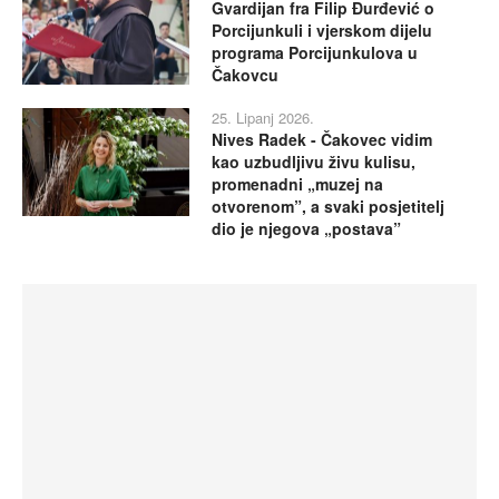
Gvardijan fra Filip Đurđević o
Porcijunkuli i vjerskom dijelu
programa Porcijunkulova u
Čakovcu
25. Lipanj 2026.
Nives Radek - Čakovec vidim
kao uzbudljivu živu kulisu,
promenadni „muzej na
otvorenom”, a svaki posjetitelj
dio je njegova „postava”