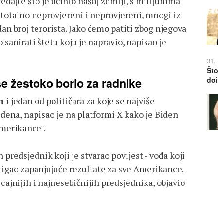
gledajte što je učinio našoj zemlji, s milijunima
, totalno neprovjereni i neprovjereni, mnogi iz
an broj terorista. Jako ćemo patiti zbog njegova
 sanirati štetu koju je napravio, napisao je
31.
Što
e žestoko borio za radnike
doi
m
i jedan od političara za koje se najviše
dena, napisao je na platformi X kako je Biden
Amerikance".
 predsjednik koji je stvarao povijest - vođa koji
stigao zapanjujuće rezultate za sve Amerikance.
ecajnijih i najnesebičnijih predsjednika, objavio