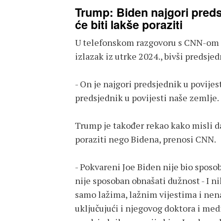
Trump: Biden najgori preds
će biti lakše poraziti
U telefonskom razgovoru s CNN-om n
izlazak iz utrke 2024., bivši predsje
- On je najgori predsjednik u povijes
predsjednik u povijesti naše zemlje.
Trump je također rekao kako misli d
poraziti nego Bidena, prenosi CNN.
- Pokvareni Joe Biden nije bio sposo
nije sposoban obnašati dužnost - I ni
samo lažima, lažnim vijestima i nen
uključujući i njegovog doktora i medi