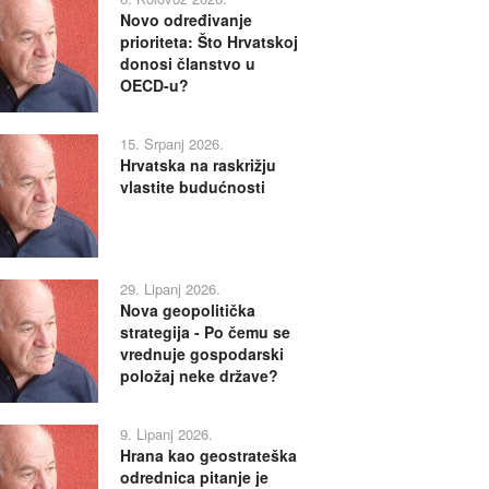
Novo određivanje
prioriteta: Što Hrvatskoj
donosi članstvo u
OECD-u?
15. Srpanj 2026.
Hrvatska na raskrižju
vlastite budućnosti
29. Lipanj 2026.
Nova geopolitička
strategija - Po čemu se
vrednuje gospodarski
položaj neke države?
9. Lipanj 2026.
Hrana kao geostrateška
odrednica pitanje je