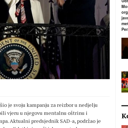
Udr
Mos
org
jav
met
Per
io je svoju kampanju za reizbor u nedjelju
ili vjeru u njegovu mentalnu oštrinu i
K
pa. Aktualni predsjednik SAD-a, podržao je