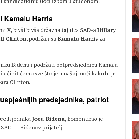
 kandidatkinju uoči izbora u studenom.
ali Kamalu Harris
i X, bivši bivša državna tajnica SAD-a
Hillary
ll Clinton
, podržali su
Kamalu Harris
za
dniku Bidenu i podržati potpredsjednicu Kamalu
i učinit ćemo sve što je u našoj moći kako bi je
para Clinton.
spješnijih predsjednika, patriot
 predsjednika
Joea Bidena
, komentirao je
 SAD-i i Bidenov prijatelj.