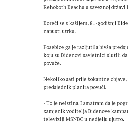
Rehoboth Beachu u saveznoj državi 
Boreći se s kašljem, 81-godišnji Bi
napusti utrku.
Posebice ga je razljutila bivša pre
koju su Bidenovi savjetnici slutili d
povuče.
Nekoliko sati prije šokantne objave,
predsjednik planira povući.
- To je neistina. I smatram da je pog
zamjenik voditelja Bidenove kampa
televiziji MSNBC u nedjelju ujutro.