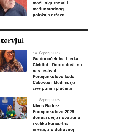
moći, sigurnosti i
međunarodnog
položaja država
ntervjui
14. Srpanj 2026.
Gradonačelnica Ljerka
Cividini - Dobro došli na
naš festival
Porcijunkulovo kada
Čakovec i Međimurje
žive punim plućima
11. Srpanj 2026.
Nives Radek:
Porcijunkulovo 2026.
donosi dvije nove zone
i velika koncertna
imena, a u duhovnoj