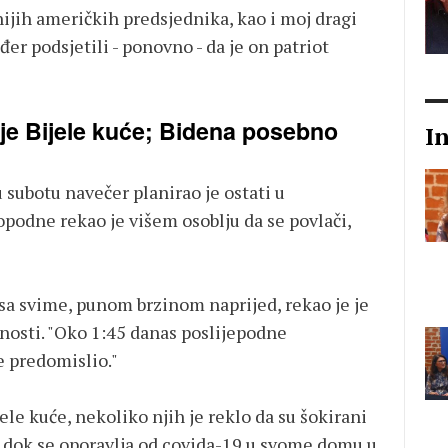
nijih američkih predsjednika, kao i moj dragi
đer podsjetili - ponovno - da je on patriot
lje Bijele kuće; Bidena posebno
I
 subotu navečer planirao je ostati u
opodne rekao je višem osoblju da se povlači,
a sa svime, punom brzinom naprijed, rekao je je
osti. "Oko 1:45 danas poslijepodne
e predomislio."
jele kuće, nekoliko njih je reklo da su šokirani
dok se oporavlja od covida-19 u svome domu u