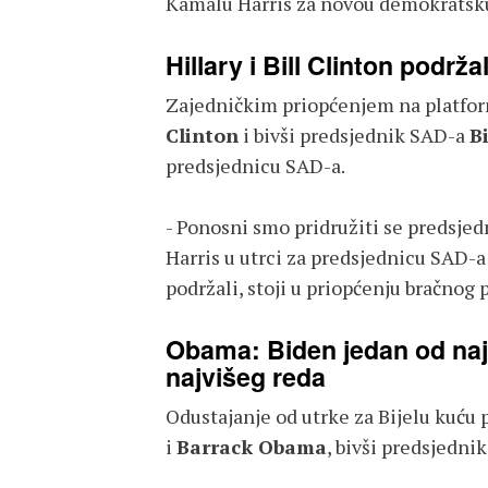
Kamalu Harris za novou demokratsku
Hillary i Bill Clinton podrž
Zajedničkim priopćenjem na platform
Clinton
i bivši predsjednik SAD-a
Bi
predsjednicu SAD-a.
- Ponosni smo pridružiti se predsje
Harris u utrci za predsjednicu SAD-a 
podržali, stoji u priopćenju bračnog 
Obama: Biden jedan od naju
najvišeg reda
Odustajanje od utrke za Bijelu kuću
i
Barrack Obama
, bivši predsjednik