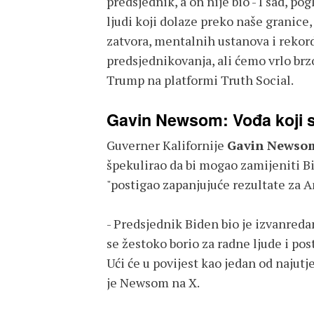
predsjednik, a on nije bio - I sad, po
ljudi koji dolaze preko naše granice
zatvora, mentalnih ustanova i rekord
predsjednikovanja, ali ćemo vrlo brzo
Trump na platformi Truth Social.
Gavin Newsom: Vođa koji s
Guverner Kalifornije
Gavin Newso
špekulirao da bi mogao zamijeniti Bi
"postigao zapanjujuće rezultate za 
- Predsjednik Biden bio je izvanredan
se žestoko borio za radne ljude i po
Ući će u povijest kao jedan od najutj
je Newsom na X.