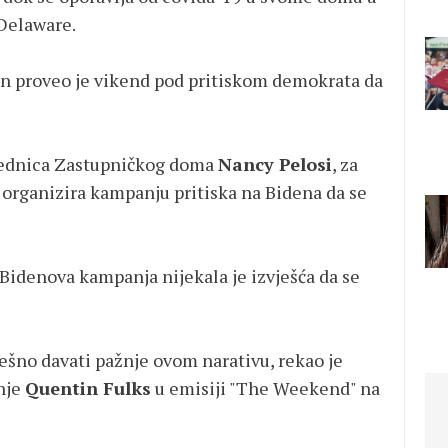
Delaware.
den proveo je vikend pod pritiskom demokrata da
dsjednica Zastupničkog doma
Nancy Pelosi
, za
a organizira kampanju pritiska na Bidena da se
 Bidenova kampanja nijekala je izvješća da se
rešno davati pažnje ovom narativu, rekao je
nje
Quentin Fulks
u emisiji "The Weekend" na