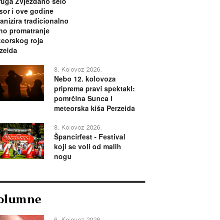
uga Zvjezdano selo
or i ove godine
anizira tradicionalno
no promatranje
eorskog roja
zeida
8. Kolovoz 2026.
Nebo 12. kolovoza
priprema pravi spektakl:
pomrčina Sunca i
meteorska kiša Perzeida
8. Kolovoz 2026.
Špancirfest - Festival
koji se voli od malih
nogu
olumne
6. Kolovoz 2026.