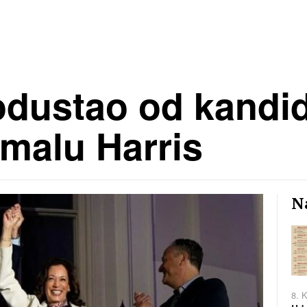
odustao od kandid
malu Harris
Na
8. 