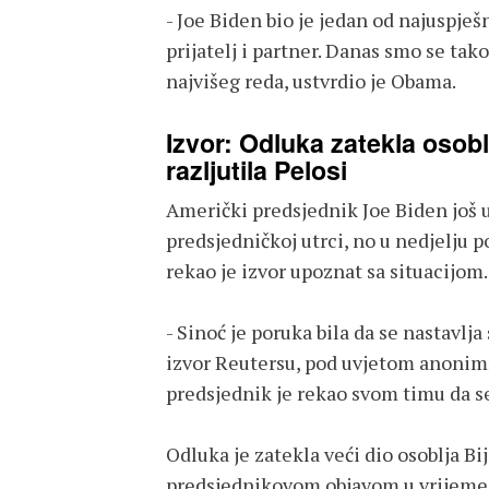
- Joe Biden bio je jedan od najuspješ
prijatelj i partner. Danas smo se tako
najvišeg reda, ustvrdio je Obama.
Izvor: Odluka zatekla osob
razljutila Pelosi
Američki predsjednik Joe Biden još u
predsjedničkoj utrci, no u nedjelju p
rekao je izvor upoznat sa situacijom.
- Sinoć je poruka bila da se nastavlj
izvor Reutersu, pod uvjetom anonimn
predsjednik je rekao svom timu da s
Odluka je zatekla veći dio osoblja Bi
predsjednikovom objavom u vrijeme 