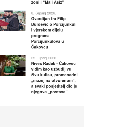
zoni i “Mali Asiz”
8. Srpanj 2026.
Gvardijan fra Filip
Đurđević o Porcijunkuli
i vjerskom dijelu
programa
Porcijunkulova u
Čakovcu
25. Lipanj 2026.
Nives Radek - Čakovec
vidim kao uzbudljivu
živu kulisu, promenadni
„muzej na otvorenom”,
a svaki posjetitelj dio je
njegova „postava”