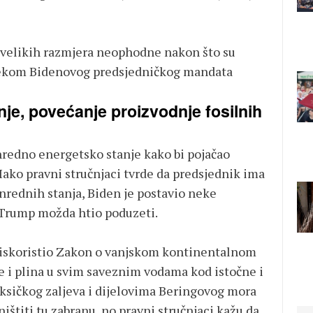
 velikih razmjera neophodne nakon što su
tijekom Bidenovog predsjedničkog mandata
je, povećanje proizvodnje fosilnih
anredno energetsko stanje kako bi pojačao
Iako pravni stručnjaci tvrde da predsjednik ima
anrednih stanja, Biden je postavio neke
 Trump možda htio poduzeti.
ju iskoristio Zakon o vanjskom kontinentalnom
e i plina u svim saveznim vodama kod istočne i
ksičkog zaljeva i dijelovima Beringovog mora
ištiti tu zabranu, no pravni stručnjaci kažu da