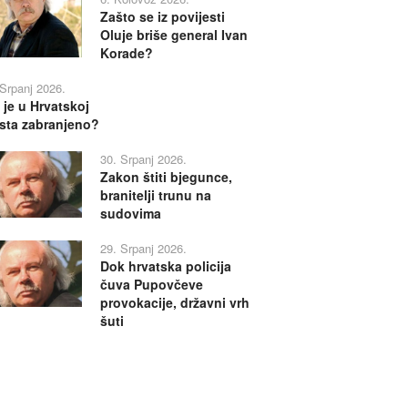
Zašto se iz povijesti
Oluje briše general Ivan
Korade?
 Srpanj 2026.
 je u Hrvatskoj
sta zabranjeno?
30. Srpanj 2026.
Zakon štiti bjegunce,
branitelji trunu na
sudovima
29. Srpanj 2026.
Dok hrvatska policija
čuva Pupovčeve
provokacije, državni vrh
šuti