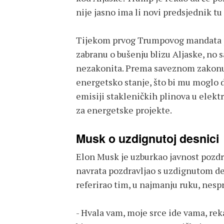
nije jasno ima li novi predsjednik tu 
Tijekom prvog Trumpovog mandata p
zabranu o bušenju blizu Aljaske, no s
nezakonita. Prema saveznom zakonu,
energetsko stanje, što bi mu moglo 
emisiji stakleničkih plinova u elekt
za energetske projekte.
Musk o uzdignutoj desnici
Elon Musk je uzburkao javnost pozdra
navrata pozdravljao s uzdignutom des
referirao tim, u najmanju ruku, nes
- Hvala vam, moje srce ide vama, rek