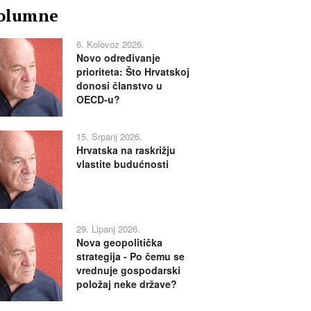
olumne
6. Kolovoz 2026.
Novo određivanje
prioriteta: Što Hrvatskoj
donosi članstvo u
OECD-u?
15. Srpanj 2026.
Hrvatska na raskrižju
vlastite budućnosti
29. Lipanj 2026.
Nova geopolitička
strategija - Po čemu se
vrednuje gospodarski
položaj neke države?