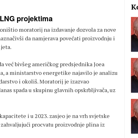
K
 LNG projektima
oništio moratorij na izdavanje dozvola za nove
naznačivši da namjerava povećati proizvodnju i
jeta.
da već bivšeg američkog predsjednika Joea
a, a ministarstvo energetike najavilo je analizu
arstvo i okoliš. Moratorij je izazvao
anas spada u skupinu glavnih opskrbljivača, uz
apacitete i u 2023. zasjeo je na vrh svjetske
 zahvaljujući procvatu proizvodnje plina iz