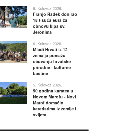
6. Kolovoz 2026.
Franjo Radek donirao
18 tisuća eura za
obnovu kipa sv.
Jeronima
6. Kolovoz 2026.
Mladi Hrvati iz 12
zemalja pomažu
očuvanju hrvatske
prirodne i kulturne
baštine
5. Kolovoz 2026.
50 godina karatea u
Novom Marofu - Novi
Marof domaćin
karatistima iz zemlje i
svijeta