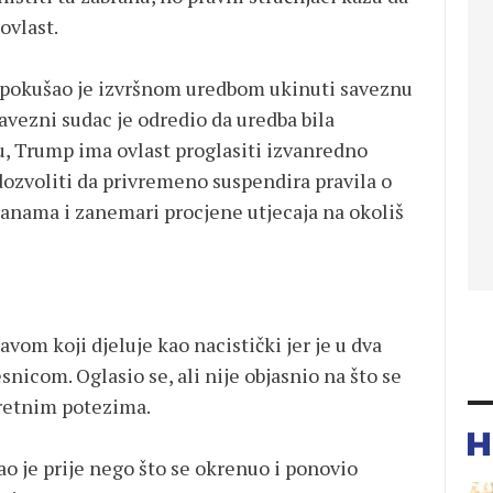
ovlast.
okušao je izvršnom uredbom ukinuti saveznu
avezni sudac je odredio da uredba bila
 Trump ima ovlast proglasiti izvanredno
dozvoliti da privremeno suspendira pravila o
ranama i zanemari procjene utjecaja na okoliš
vom koji djeluje kao nacistički jer je u dva
nicom. Oglasio se, ali nije objasnio na što se
pretnim potezima.
ao je prije nego što se okrenuo i ponovio