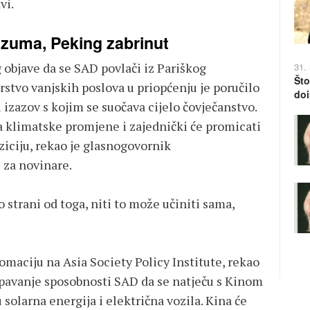
vi.
zuma, Peking zabrinut
g objave da se SAD povlači iz Pariškog
31.
Što
stvo vanjskih poslova u priopćenju je poručilo
doi
izazov s kojim se suočava cijelo čovječanstvo.
a klimatske promjene i zajednički će promicati
ziciju, rekao je glasnogovornik
 za novinare.
o strani od toga, niti to može učiniti sama,
lomaciju na Asia Society Policy Institute, rekao
opavanje sposobnosti SAD da se natječu s Kinom
 solarna energija i električna vozila. Kina će