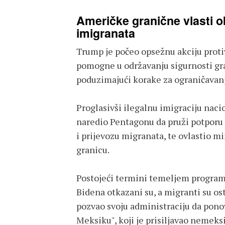
Američke granične vlasti o
imigranata
Trump je počeo opsežnu akciju proti
pomogne u održavanju sigurnosti gran
poduzimajući korake za ograničavanj
Proglasivši ilegalnu imigraciju nac
naredio Pentagonu da pruži potporu 
i prijevozu migranata, te ovlastio mi
granicu.
Postojeći termini temeljem program
Bidena otkazani su, a migranti su ost
pozvao svoju administraciju da pono
Meksiku", koji je prisiljavao nemek