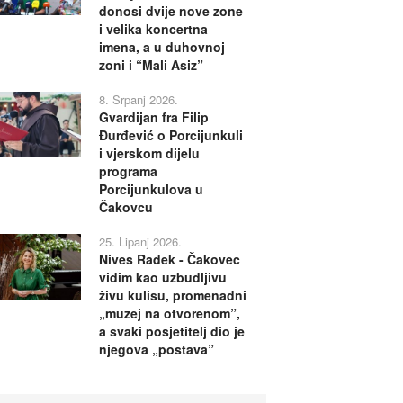
donosi dvije nove zone
i velika koncertna
imena, a u duhovnoj
zoni i “Mali Asiz”
8. Srpanj 2026.
Gvardijan fra Filip
Đurđević o Porcijunkuli
i vjerskom dijelu
programa
Porcijunkulova u
Čakovcu
25. Lipanj 2026.
Nives Radek - Čakovec
vidim kao uzbudljivu
živu kulisu, promenadni
„muzej na otvorenom”,
a svaki posjetitelj dio je
njegova „postava”