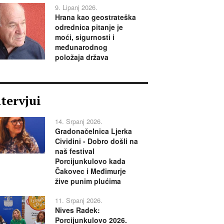
9. Lipanj 2026.
Hrana kao geostrateška
odrednica pitanje je
moći, sigurnosti i
međunarodnog
položaja država
ntervjui
14. Srpanj 2026.
Gradonačelnica Ljerka
Cividini - Dobro došli na
naš festival
Porcijunkulovo kada
Čakovec i Međimurje
žive punim plućima
11. Srpanj 2026.
Nives Radek:
Porcijunkulovo 2026.