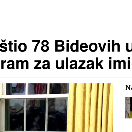
tio 78 Bideovih u
ram za ulazak im
Na