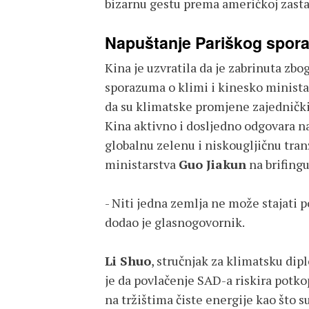
bizarnu gestu prema američkoj zasta
Napuštanje Pariškog spora
Kina je uzvratila da je zabrinuta zbo
sporazuma o klimi i kinesko ministar
da su klimatske promjene zajednički 
Kina aktivno i dosljedno odgovara n
globalnu zelenu i niskougljičnu tran
ministarstva
Guo Jiakun
na brifingu
- Niti jedna zemlja ne može stajati p
dodao je glasnogovornik.
Li Shuo
, stručnjak za klimatsku dip
je da povlačenje SAD-a riskira potk
na tržištima čiste energije kao što su