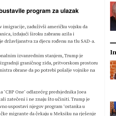
bustavile program za ulazak
v imigracije, zaduživši američku vojsku da
ica, izdajući široku zabranu azila i
e državljanstva za djecu rođenu na tlu SAD-a.
I
ionalnim izvanrednim stanjem, Trump je
izgradnji graničnog zida, pritvorskom prostoru
nistra obrane da po potrebi pošalje vojnike na
a "CBP One" odlazećeg predsjednika Joea
ali zatečeni i ne znaju što učiniti. Trump je
vno uspostavi njegov program "ostanka u
sičke migrante da čekaju u Meksiku na rješenje