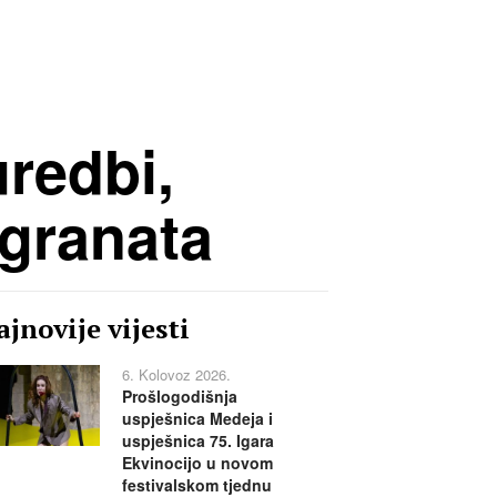
redbi,
igranata
jnovije vijesti
6. Kolovoz 2026.
Prošlogodišnja
uspješnica Medeja i
uspješnica 75. Igara
Ekvinocijo u novom
festivalskom tjednu