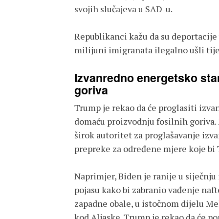
svojih slučajeva u SAD-u.
Republikanci kažu da su deportacije
milijuni imigranata ilegalno ušli 
Izvanredno energetsko stan
goriva
Trump je rekao da će proglasiti izv
domaću proizvodnju fosilnih goriva. 
širok autoritet za proglašavanje izv
prepreke za određene mjere koje bi
Naprimjer, Biden je ranije u siječn
pojasu kako bi zabranio vađenje naft
zapadne obale, u istočnom dijelu Me
kod Aljaske. Trump je rekao da će pon