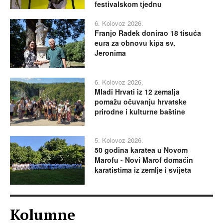
festivalskom tjednu
6. Kolovoz 2026.
Franjo Radek donirao 18 tisuća
eura za obnovu kipa sv.
Jeronima
6. Kolovoz 2026.
Mladi Hrvati iz 12 zemalja
pomažu očuvanju hrvatske
prirodne i kulturne baštine
5. Kolovoz 2026.
50 godina karatea u Novom
Marofu - Novi Marof domaćin
karatistima iz zemlje i svijeta
Kolumne