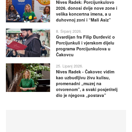
Nives Radek: Porcijunkulovo
2026. donosi dvije nove zone i
velika koncertna imena, a u
duhovnoj zoni i “Mali Asiz”
8. Srpanj 2026.
Gvardijan fra Filip Đurđević o
Porcijunkuli i vjerskom dijelu
programa Porcijunkulova u
Čakovcu
25. Lipanj 2026.
Nives Radek - Čakovec vidim
kao uzbudljivu živu kulisu,
promenadni „muzej na
otvorenom”, a svaki posjetitelj
dio je njegova „postava”