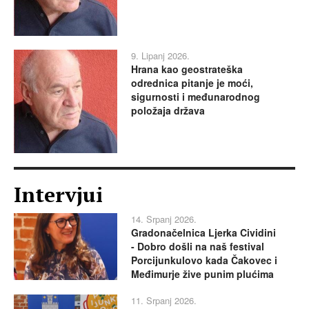
9. Lipanj 2026.
Hrana kao geostrateška
odrednica pitanje je moći,
sigurnosti i međunarodnog
položaja država
Intervjui
14. Srpanj 2026.
Gradonačelnica Ljerka Cividini
- Dobro došli na naš festival
Porcijunkulovo kada Čakovec i
Međimurje žive punim plućima
11. Srpanj 2026.