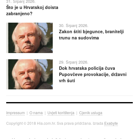
31. Srpanj 2026.
Što je u Hrvatskoj doista
zabranjeno?
30. Srpanj 2026.
Zakon štiti bjegunce, branitelji
trunu na sudovima
29. Srpanj 2026.
Dok hrvatska policija čuva
Pupovčeve provokacije, državni
vrh šuti
Impressum
|
O nama
|
Uvjeti korištenja
|
Cjenik usluga
Copyright © 2018 Hia.com.hr. Sva prava pridržana. Izrada
Exabyte