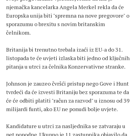
njemačka kancelarka Angela Merkel rekla da će
Europska unija biti "spremna na nove pregovore" o
sporazumu o brexitu s novim britanskim
čelnikom.
Britanija bi trenutno trebala izaći iz EU-a do 31.
listopada te će uvjeti izlaska biti jedno od ključnih
pitanja u utrci za čelnika Konzervativne stranke.
Johnson je zauzeo čvršći pristup nego Gove i Hunt
tvrdeći da će izvesti Britaniju bez sporazuma te da
će će odbiti platiti "račun za razvod" u iznosu od 39
milijardi funti, ako EU ne ponudi bolje uvjete.
Kandidature u utrci za nasljednika se zatvaraju u
pet popodne. Ukupno je 11 zastupnika objavilo da