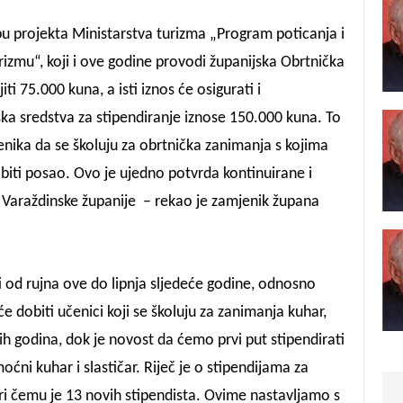
opu projekta Ministarstva turizma „Program poticanja i
rizmu“, koji i ove godine provodi županijska Obrtnička
ti 75.000 kuna, a isti iznos će osigurati i
ska sredstva za stipendiranje iznose 150.000 kuna. To
enika da se školuju za obrtnička zanimanja s kojima
iti posao. Ovo je ujedno potvrda kontinuirane i
Varaždinske županije – rekao je zamjenik župana
 od rujna ove do lipnja sljedeće godine, odnosno
 će dobiti učenici koji se školuju za zanimanja kuhar,
njih godina, dok je novost da ćemo prvi put stipendirati
oćni kuhar i slastičar. Riječ je o stipendijama za
ri čemu je 13 novih stipendista. Ovime nastavljamo s