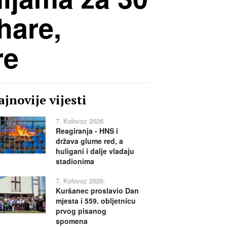
hare,
re
jnovije vijesti
7. Kolovoz 2026.
Reagiranja - HNS i
država glume red, a
huligani i dalje vladaju
stadionima
7. Kolovoz 2026.
Kuršanec proslavio Dan
mjesta i 559. obljetnicu
prvog pisanog
spomena