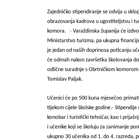
Zajedničko stipendiranje se odvija u skl
obrazovanja kadrova u ugostiteljstvu i tu
komora.
- Varaždinska županija će izdvoji
Ministarstvo turizma, pa ukupna financij
je jedan od naših doprinosa poticanju uč
će odmah nakon završetka školovanja dob
odlične suradnje s Obrtničkom komorom 
Tomislav Paljak.
Učenici će po 500 kuna mjesečno primati
tijekom cijele školske godine.
- Stipendije
konobar i turistički tehničar, kao i prijaš
i učenike koji se školuju za zanimanje pom
ukupno 30 učenika od 1. do 4. razreda, p