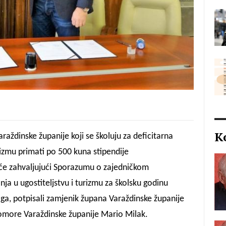
K
araždinske županije koji se školuju za deficitarna
rizmu primati po 500 kuna stipendije
će zahvaljujući Sporazumu o zajedničkom
nja u ugostiteljstvu i turizmu za školsku godinu
oga, potpisali zamjenik župana Varaždinske županije
komore Varaždinske županije Mario Milak.