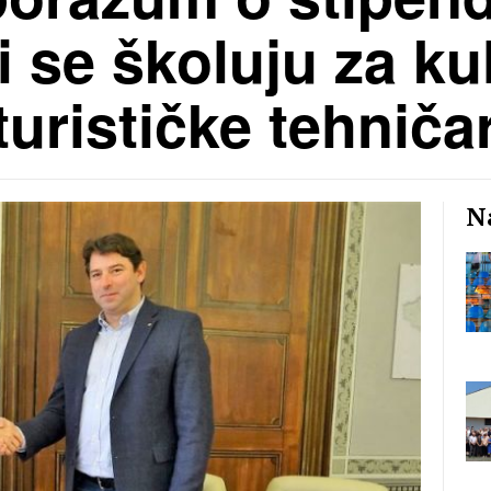
i se školuju za ku
turističke tehniča
Na