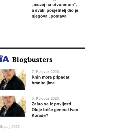
„muzej na otvorenom”,
a svaki posjetitelj dio je
njegova „postava”
Blogbusters
7. Kolovoz 2026.
Knin mora pripadati
braniteljima
6. Kolovoz 2026.
Zašto se iz povijesti
Oluje briše general Ivan
Korade?
 Srpanj 2026.