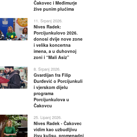
Čakovec i Međimurje
žive punim plućima
11. Srpanj 2026.
Nives Radek:
Porcijunkulovo 2026.
donosi dvije nove zone
i velika koncertna
imena, a u duhovnoj
zoni i “Mali Asiz”
8. Srpanj 2026.
Gvardijan fra Filip
Đurđević o Porcijunkuli
i vjerskom dijelu
programa
Porcijunkulova u
Čakovcu
25. Lipanj 2026.
Nives Radek - Čakovec
vidim kao uzbudljivu
živu kulisu, promenadni