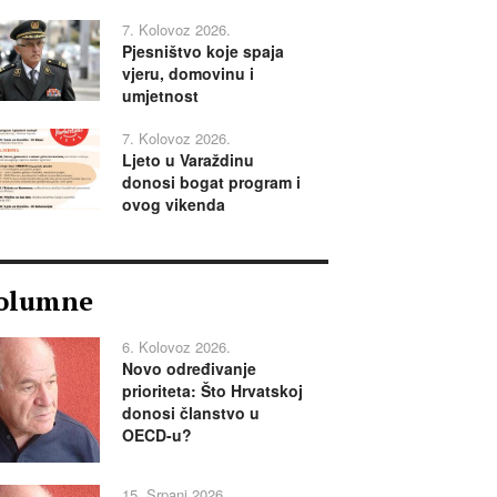
7. Kolovoz 2026.
Pjesništvo koje spaja
vjeru, domovinu i
umjetnost
7. Kolovoz 2026.
Ljeto u Varaždinu
donosi bogat program i
ovog vikenda
olumne
6. Kolovoz 2026.
Novo određivanje
prioriteta: Što Hrvatskoj
donosi članstvo u
OECD-u?
15. Srpanj 2026.