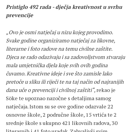
Pristiglo 492 rada - dječja kreativnost u svrhu
prevencije
„
Ovo je osmi natječaj u nizu kojeg provodimo.
Svake godine organiziramo natječaj za likovne,
literarne i foto radove na temu civilne zaštite.
Djeca se rado odazivaju i sa zadovoljstvom stvaraju
mala umjetnička djela koje svih ovih godina
čuvamo. Kreativne ideje i sve što zamisle lako
pretoče u sliku ili riječi te na taj način od najranijih
dana uče o prevenciji i civilnoj zaštiti
“,
rekao je
Söke te upoznao nazočne s detaljima samog
natječaja. Istom su se ove godine odazvale 22
osnovne škole, 2 područne škole, 15 vrtića te 2
srednje škole s ukupno 421 likovnih radova, 30
literarnih i 41 foto uradak. Zahvalivši svim