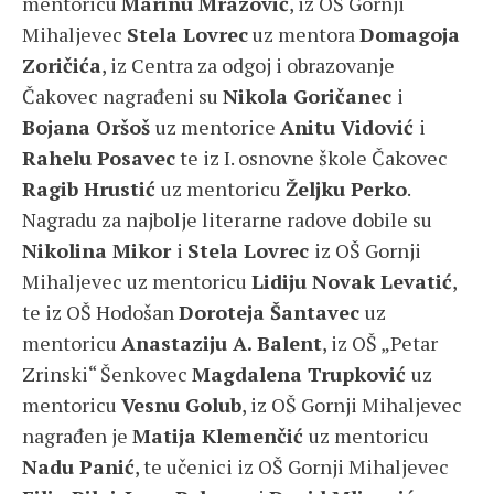
mentoricu
Marinu Mrazović
, iz OŠ Gornji
Mihaljevec
Stela Lovrec
uz mentora
Domagoja
Zoričića
, iz Centra za odgoj i obrazovanje
Čakovec nagrađeni su
Nikola Goričanec
i
Bojana Oršoš
uz mentorice
Anitu Vidović
i
Rahelu Posavec
te iz I. osnovne škole Čakovec
Ragib Hrustić
uz mentoricu
Željku Perko
.
Nagradu za najbolje literarne radove dobile su
Nikolina Mikor
i
Stela Lovrec
iz OŠ Gornji
Mihaljevec uz mentoricu
Lidiju Novak Levatić
,
te iz OŠ Hodošan
Doroteja Šantavec
uz
mentoricu
Anastaziju A. Balent
, iz OŠ „Petar
Zrinski“ Šenkovec
Magdalena Trupković
uz
mentoricu
Vesnu Golub
, iz OŠ Gornji Mihaljevec
nagrađen je
Matija Klemenčić
uz mentoricu
Nadu Panić
, te učenici iz OŠ Gornji Mihaljevec