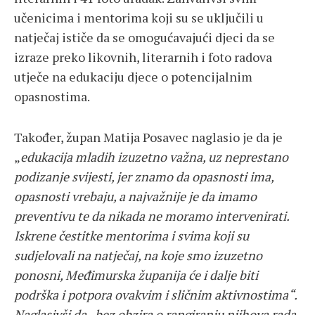
učenicima i mentorima koji su se uključili u
natječaj ističe da se omogućavajući djeci da se
izraze preko likovnih, literarnih i foto radova
utječe na edukaciju djece o potencijalnim
opasnostima.
Također, župan Matija Posavec naglasio je da je
„
edukacija mladih izuzetno važna, uz neprestano
podizanje svijesti, jer znamo da opasnosti ima,
opasnosti vrebaju, a najvažnije je da imamo
preventivu te da nikada ne moramo intervenirati.
Iskrene čestitke mentorima i svima koji su
sudjelovali na natječaj, na koje smo izuzetno
ponosni, Međimurska županija će i dalje biti
podrška i potpora ovakvim i sličnim aktivnostima
“.
Naglasivši da „bez obzira o rangiranju njihova rada