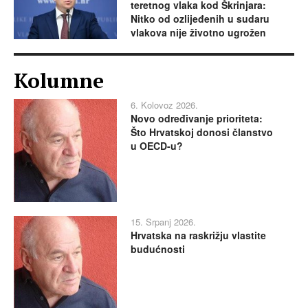
teretnog vlaka kod Škrinjara:
Nitko od ozlijeđenih u sudaru
vlakova nije životno ugrožen
Kolumne
6. Kolovoz 2026.
Novo određivanje prioriteta:
Što Hrvatskoj donosi članstvo
u OECD-u?
15. Srpanj 2026.
Hrvatska na raskrižju vlastite
budućnosti