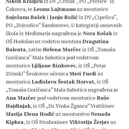
Nikoli Kraljiću
iz DV „Cvrčak“, PO „Pčelice“ iz
Čakovca, te
Leonu Lajtmanu
uz mentorice
Snježanu Bašek
i
Janju Božić
iz DV „Cipelica“,
PO „Zvjezdice“ Šandorovec. U kategoriji osnovnih
škola iz Međimurja nagrađena je
Nera Košak
iz
OŠ Hodošan uz vodstvo mentora
Dragutina
Balenta
, zatim
Helena Marčec
iz OŠ „Tomaša
Goričanca“ Mala Subotica pod vodstvom
mentorice
Ljiljane Rinkovec
, iz OŠ „Petar
Zrinski“ Šenkovec učenica
Meri Furdi
uz
mentoricu
Ladislavu Šestak Horvat
, iz OŠ
„Tomaša Goričanca“ Mala Subotica nagrađena je
Ana Marčec
pod vodstvom mentorice
Ruže
Hajdinjak
, iz OŠ „Dr. Vinka Žganca“ Vratišinec
Marija Elena Hodić
uz mentorstvo
Nenada
Kipkea
, iz OŠ Strahoninec
Viktorija Žerjav
uz