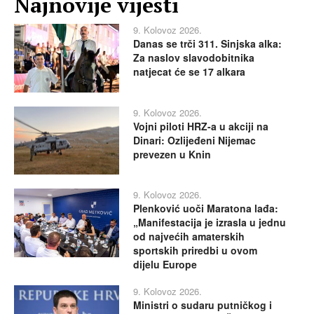
Najnovije vijesti
9. Kolovoz 2026.
Danas se trči 311. Sinjska alka:
Za naslov slavodobitnika
natjecat će se 17 alkara
9. Kolovoz 2026.
Vojni piloti HRZ-a u akciji na
Dinari: Ozlijeđeni Nijemac
prevezen u Knin
9. Kolovoz 2026.
Plenković uoči Maratona lađa:
„Manifestacija je izrasla u jednu
od najvećih amaterskih
sportskih priredbi u ovom
dijelu Europe
9. Kolovoz 2026.
Ministri o sudaru putničkog i