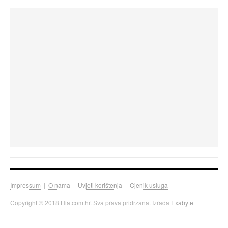
Impressum
|
O nama
|
Uvjeti korištenja
|
Cjenik usluga
Copyright © 2018 Hia.com.hr. Sva prava pridržana. Izrada
Exabyte