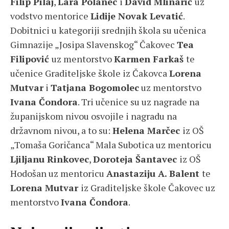
Filip Pilaj
,
Lara Polanec
i
David Mlinarić
uz
vodstvo mentorice
Lidije Novak Levatić
.
Dobitnici u kategoriji srednjih škola su učenica
Gimnazije „Josipa Slavenskog“ Čakovec
Tea
Filipović
uz mentorstvo
Karmen Farkaš
te
učenice Graditeljske škole iz Čakovca
Lorena
Mutvar
i
Tatjana Bogomolec
uz mentorstvo
Ivana Čondora
. Tri učenice su uz nagrade na
županijskom nivou osvojile i nagradu na
državnom nivou, a to su:
Helena Marčec
iz OŠ
„Tomaša Goričanca“ Mala Subotica uz mentoricu
Ljiljanu Rinkovec
,
Doroteja Šantavec
iz OŠ
Hodošan uz mentoricu
Anastaziju A. Balent
te
Lorena Mutvar
iz Graditeljske škole Čakovec uz
mentorstvo
Ivana Čondora
.