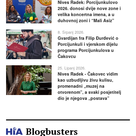
Nives Radek: Porcijunkulovo
2026. donosi dvije nove zone i
velika koncertna imena, a u
duhovnoj zoni i “Mali Asiz”
8. Srpanj 2026.
Gvardijan fra Filip Đurđević o
Porcijunkuli i vjerskom dijelu
programa Porcijunkulova u
Čakovcu
25. Lipanj 2026.
Nives Radek - Čakovec vidim
kao uzbudljivu živu kulisu,
promenadni „muzej na
otvorenom”, a svaki posjetitelj
dio je njegova „postava”
Blogbusters