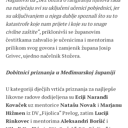
na natječaju svi su uključeni učenici pobjednici, jer
su uključivanjem u njega dublje spoznali što su to
katastrofe koje nam prijete i koje su to snage
civilne zaštite“
, priklonivši se županovim
čestitkama zahvalio je učenicima i mentorima
prilikom svog govora i zamjenik župana Josip
Grivec, ujedno načelnik Stožera.
Dobitnici priznanja u Međimurskoj županiji
U kategoriji dječjih vrtića priznanja za najljepše
likovne radove dodijeljena su
Eciji Naranđi
Kovaček
uz mentorice
Natašu Novak
i
Marjanu
Hižmen
iz DV „Fijolica“ Prelog, zatim
Luciji
Rinkovec
i mentorima
Aleksandri Boršić
i