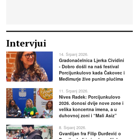
Intervjui
14. Srpanj 2026.
Gradonačelnica Ljerka Cividini
- Dobro došli na naš festival
Porcijunkulovo kada Čakovec i
Međimurje žive punim plućima
11. Srpanj 2026.
Nives Radek: Porcijunkulovo
2026. donosi dvije nove zone i
velika koncertna imena, a u
duhovnoj zoni i “Mali Asiz”
8. Srpanj 2026.
Gvardijan fra Filip Đurđević o