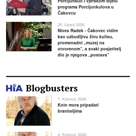
Porcijunkuli i vjerskom dijelu
programa Porcijunkulova u
Čakovcu
25. Lipanj 2026.
Nives Radek - Čakovec vidim
kao uzbudljivu živu kulisu,
promenadni „muzej na
otvorenom”, a svaki posjetitelj
dio je njegova „postava”
Blogbusters
7. Kolovoz 2026.
Knin mora pripadati
braniteljima
6. Kolovoz 2026.