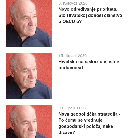
6. Kolovoz 2026.
Novo određivanje prioriteta:
Što Hrvatskoj donosi članstvo
u OECD-u?
15. Srpanj 2026.
Hrvatska na raskrižju vlastite
budućnosti
29. Lipanj 2026.
Nova geopolitička strategija -
Po čemu se vrednuje
gospodarski položaj neke
države?